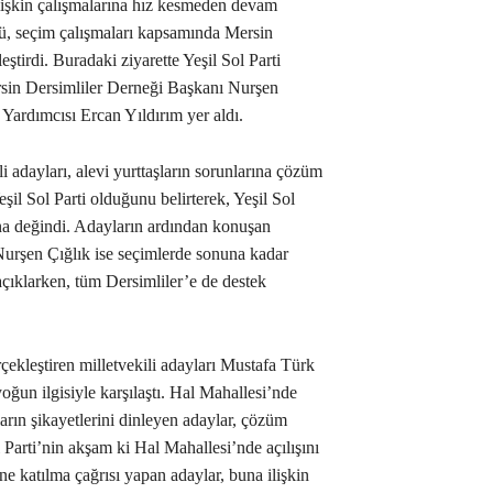
ilişkin çalışmalarına hız kesmeden devam
ütü, seçim çalışmaları kapsamında Mersin
ştirdi. Buradaki ziyarette Yeşil Sol Parti
Mersin Dersimliler Derneği Başkanı Nurşen
Yardımcısı Ercan Yıldırım yer aldı.
i adayları, alevi yurttaşların sorunlarına çözüm
Yeşil Sol Parti olduğunu belirterek, Yeşil Sol
rına değindi. Adayların ardından konuşan
urşen Çığlık ise seçimlerde sonuna kadar
 açıklarken, tüm Dersimliler’e de destek
rçekleştiren milletvekili adayları Mustafa Türk
ğun ilgisiyle karşılaştı. Hal Mahallesi’nde
fların şikayetlerini dinleyen adaylar, çözüm
 Parti’nin akşam ki Hal Mahallesi’nde açılışını
ne katılma çağrısı yapan adaylar, buna ilişkin