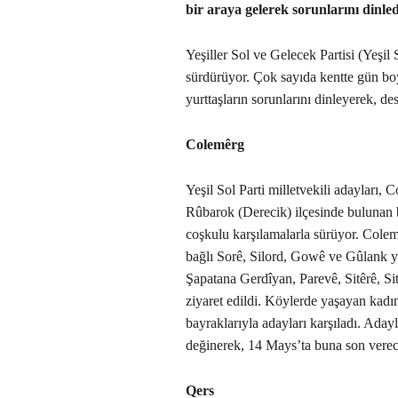
bir araya gelerek sorunlarını dinledi
Yeşiller Sol ve Gelecek Partisi (Yeşil S
sürdürüyor. Çok sayıda kentte gün boy
yurttaşların sorunlarını dinleyerek, des
Colemêrg
Yeşil Sol Parti milletvekili adayları
Rûbarok (Derecik) ilçesinde bulunan 
coşkulu karşılamalarla sürüyor. Cole
bağlı Sorê, Silord, Gowê ve Gûlank yi
Şapatana Gerdîyan, Parevê, Sitêrê, Si
ziyaret edildi. Köylerde yaşayan kadın
bayraklarıyla adayları karşıladı. Adayl
değinerek, 14 Mays’ta buna son verecek
Qers