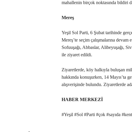
mahallenin birçok noktasında bildiri da
Mereş
Yeşil Sol Parti, 6 Şubat tarihinde ge
Mereş’te seçim çalışmalarına devam 
Sofuuşağı, Abbaslar, Alibeyuşağı, Sivr
ile ziyaret edildi.
Ziyaretlerde, köy halkıyla buluşan mil
hakkında konuşurken, 14 Mayıs’ta gerç
alışverişinde bulundu. Ziyaretlerde ad
HABER MERKEZİ
#Yeşil #Sol #Parti #çok #sayıda #ken