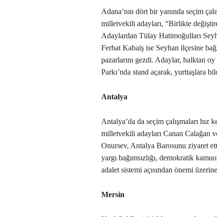
Adana’nın dört bir yanında seçim çalış
milletvekili adayları, “Birlikte değişt
Adaylardan Tülay Hatimoğulları Seyha
Ferhat Kabaiş ise Seyhan ilçesine bağ
pazarlarını gezdi. Adaylar, halktan oy i
Parkı’nda stand açarak, yurttaşlara bild
Antalya
Antalya’da da seçim çalışmaları hız k
milletvekili adayları Canan Calağan
Onursev, Antalya Barosunu ziyaret et
yargı bağımsızlığı, demokratik kamuoy
adalet sistemi açısından önemi üzerine 
Mersin