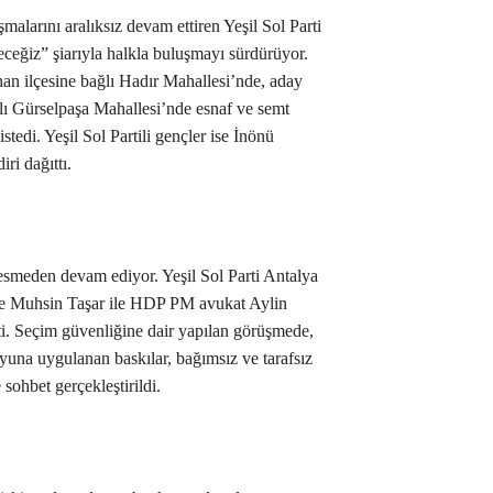
malarını aralıksız devam ettiren Yeşil Sol Parti
ireceğiz” şiarıyla halkla buluşmayı sürdürüyor.
n ilçesine bağlı Hadır Mahallesi’nde, aday
lı Gürselpaşa Mahallesi’nde esnaf ve semt
stedi. Yeşil Sol Partili gençler ise İnönü
iri dağıttı.
esmeden devam ediyor. Yeşil Sol Parti Antalya
 ve Muhsin Taşar ile HDP PM avukat Aylin
ti. Seçim güvenliğine dair yapılan görüşmede,
una uygulanan baskılar, bağımsız ve tarafsız
sohbet gerçekleştirildi.