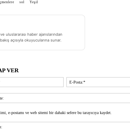
çmenlere
sol
Yeşil
ve uluslararası haber ajanslarından
akış açısıyla okuyucularına sunar.
AP VER
İsim:*
imi, e-postamı ve web sitemi bir dahaki sefere bu tarayıcıya kaydet.