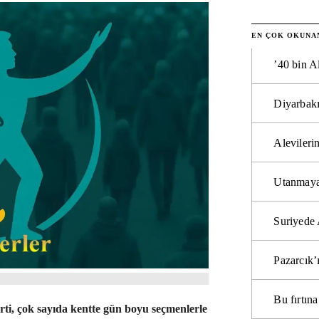
EN ÇOK OKUNA
’40 bin A
Diyarbakı
Alevilerin
Utanmaya
Suriyede 
Pazarcık’
Bu fırtı
rti, çok sayıda kentte gün boyu seçmenlerle