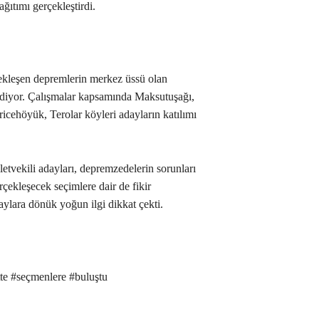
ğıtımı gerçekleştirdi.
rçekleşen depremlerin merkez üssü olan
ediyor. Çalışmalar kapsamında Maksutuşağı,
icehöyük, Terolar köyleri adayların katılımı
letvekili adayları, depremzedelerin sorunları
ekleşecek seçimlere dair de fikir
aylara dönük yoğun ilgi dikkat çekti.
tte #seçmenlere #buluştu