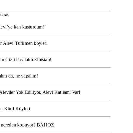
NLAR
levi’ye kan kusturdum!’
r Alevi-Türkmen köyleri
in Gizli Payitahtı Elbistan!
lım da, ne yapalım!
Aleviler Yok Ediliyor, Alevi Katliamı Var!
ın Kürd Köyleri
na nereden kopuyor? BAHOZ