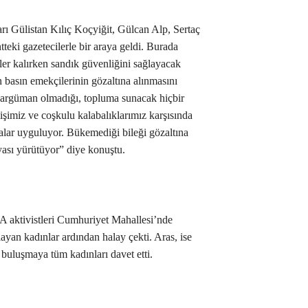
ları Gülistan Kılıç Koçyiğit, Gülcan Alp, Sertaç
ntteki gazetecilerle bir araya geldi. Burada
er kalırken sandık güvenliğini sağlayacak
n basın emekçilerinin gözaltına alınmasını
 argüman olmadığı, topluma sunacak hiçbir
işimiz ve coşkulu kalabalıklarımız karşısında
alar uyguluyor. Bükemediği bileği gözaltına
yası yürütüyor” diye konuştu.
JA aktivistleri Cumhuriyet Mahallesi’nde
ılayan kadınlar ardından halay çekti. Aras, ise
 buluşmaya tüm kadınları davet etti.