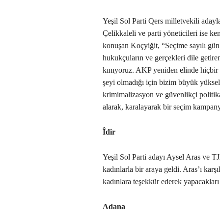
Yeşil Sol Parti Qers milletvekili aday
Çelikkaleli ve parti yöneticileri ise ke
konuşan Koçyiğit, “Seçime sayılı günl
hukukçuların ve gerçekleri dile getire
kınıyoruz. AKP yeniden elinde hiçbir
şeyi olmadığı için bizim büyük yüksel
krimimalizasyon ve güvenlikçi politik
alarak, karalayarak bir seçim kampan
Îdir
Yeşil Sol Parti adayı Aysel Aras ve T
kadınlarla bir araya geldi. Aras’ı karş
kadınlara teşekkür ederek yapacakları
Adana