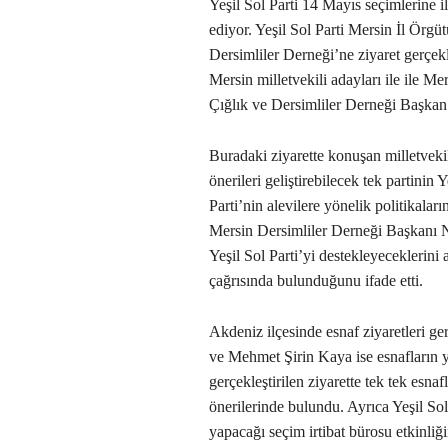
Yeşil Sol Parti 14 Mayıs seçimlerine 
ediyor. Yeşil Sol Parti Mersin İl Örg
Dersimliler Derneği’ne ziyaret gerçekle
Mersin milletvekili adayları ile ile 
Çığlık ve Dersimliler Derneği Başkan 
Buradaki ziyarette konuşan milletvekil
önerileri geliştirebilecek tek partinin 
Parti’nin alevilere yönelik politikala
Mersin Dersimliler Derneği Başkanı N
Yeşil Sol Parti’yi destekleyeceklerini
çağrısında bulunduğunu ifade etti.
Akdeniz ilçesinde esnaf ziyaretleri ge
ve Mehmet Şirin Kaya ise esnafların yo
gerçekleştirilen ziyarette tek tek esna
önerilerinde bulundu. Ayrıca Yeşil Sol
yapacağı seçim irtibat bürosu etkinliği