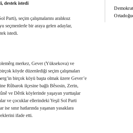
, destek istedi
Demokrat
Ortadoğud
ol Parti), seçim çalışmalarını aralıksız
u seçmenlerle bir araya gelen adaylar,
tek istedi.
, Colemêrg merkez, Gever (Yüksekova) ve
birçok köyde düzenlediği seçim çalışmaları
merg’in birçok köyü başta olmak üzere Gever’e
ne Rûbarok ilçesine bağlı Bêsosin, Zerin,
tûnê ve Dêrik köylerinde yaşayan yurttaşlar
lar ve çocuklar ellerindeki Yeşil Sol Parti
ar ise sınır hatlarında yaşanan yasaklara
lerini ifade etti.