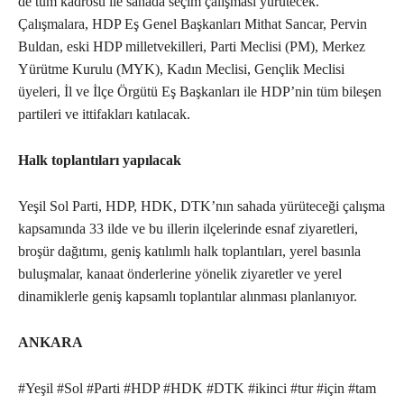
de tüm kadrosu ile sahada seçim çalışması yürütecek.
Çalışmalara, HDP Eş Genel Başkanları Mithat Sancar, Pervin
Buldan, eski HDP milletvekilleri, Parti Meclisi (PM), Merkez
Yürütme Kurulu (MYK), Kadın Meclisi, Gençlik Meclisi
üyeleri, İl ve İlçe Örgütü Eş Başkanları ile HDP’nin tüm bileşen
partileri ve ittifakları katılacak.
Halk toplantıları yapılacak
Yeşil Sol Parti, HDP, HDK, DTK’nın sahada yürüteceği çalışma
kapsamında 33 ilde ve bu illerin ilçelerinde esnaf ziyaretleri,
broşür dağıtımı, geniş katılımlı halk toplantıları, yerel basınla
buluşmalar, kanaat önderlerine yönelik ziyaretler ve yerel
dinamiklerle geniş kapsamlı toplantılar alınması planlanıyor.
ANKARA
#Yeşil #Sol #Parti #HDP #HDK #DTK #ikinci #tur #için #tam