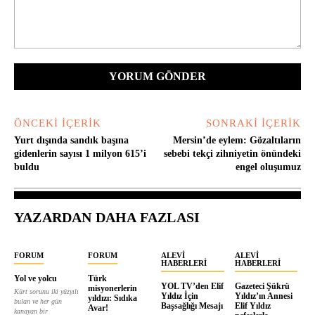
Yorum:
ÖNCEKI İÇERIK
SONRAKI İÇERIK
Yurt dışında sandık başına
Mersin’de eylem: Gözaltıların
gidenlerin sayısı 1 milyon 615’i
sebebi tekçi zihniyetin önündeki
buldu
engel oluşumuz
YAZARDAN DAHA FAZLASI
FORUM
FORUM
ALEVI
ALEVI
HABERLERI
HABERLERI
Yol ve yolcu
Türk
YOL TV’den Elif
Gazeteci Şükrü
misyonerlerin
Kürt sorunu iki yüzyılı
Yıldız İçin
Yıldız’ın Annesi
yıldızı: Sıdıka
bulan ve her gün
Başsağlığı Mesajı
Elif Yıldız
Avar!
kanayan bir