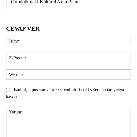
Ortadoğudaki Kültürel Arka Planı
CEVAP VER
İsi
E-
Pos
Web
Ismimi, e-postamı ve web sitemi bir dahaki sefere bu tarayıcıya
kaydet.