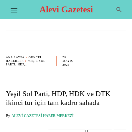
Alevi Gazetesi
23
ANA SAYFA
GÜNCEL
HABERLER
YEŞIL SOL
MAYIS
PARTI, HDP,...
2023
Yeşil Sol Parti, HDP, HDK ve DTK
ikinci tur için tam kadro sahada
By
ALEVI GAZETESI HABER MERKEZI