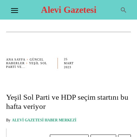
Alevi Gazetesi
25
ANA SAYFA
GÜNCEL
HABERLER
YEŞIL SOL
MART
PARTI VE...
2023
Yeşil Sol Parti ve HDP seçim startını bu
hafta veriyor
By
ALEVI GAZETESI HABER MERKEZI