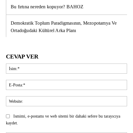
Bu fırtına nereden kopuyor? BAHOZ
Demokratik Toplum Paradigmasının, Mezopotamya Ve
Ortadoğudaki Kültürel Arka Planı
CEVAP VER
İsi
E-
Pos
Web
Ismimi, e-postamı ve web sitemi bir dahaki sefere bu tarayıcıya
kaydet.