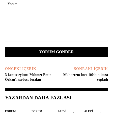
Yorum:
ÖNCEKI İÇERIK
SONRAKI İÇERIK
3 kentte eylem: Mehmet Emin
Muharrem İnce 100 bin imza
Özkan’ı serbest bırakın
topladı
YAZARDAN DAHA FAZLASI
FORUM
FORUM
ALEVI
ALEVI