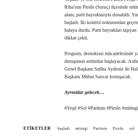
Riha’nın Pirsûs (Suruç) ilçesinde mit
alanı, parti bayraklarıyla donatıldı. 
başladı. İki kontrol noktasından geçen 
halaya durdu. Parti bayrakları taşıya
dikkat çekti.
Program, demokrasi mücadelesinde yaş
duruşunun ardından başlayacak. Ardı
Genel Başkanı Saliha Aydeniz ile Ha
Başkanı Mithat Sancar konuşacak.
Ayrıntılar gelecek…
#Yeşil #Sol #Partinin #Pirsûs #mitingi
ETIKETLER
başladı
mitingi
Partinin
Pirsûs
sol