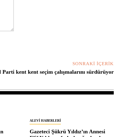
SONRAKI İÇERIK
l Parti kent kent seçim çalışmalarını sürdürüyor
ALEVI HABERLERI
in
Gazeteci Şükrü Yıldız’ın Annesi