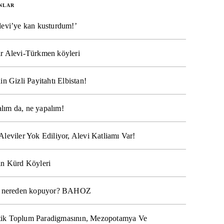
NLAR
levi’ye kan kusturdum!’
r Alevi-Türkmen köyleri
in Gizli Payitahtı Elbistan!
lım da, ne yapalım!
Aleviler Yok Ediliyor, Alevi Katliamı Var!
ın Kürd Köyleri
na nereden kopuyor? BAHOZ
ik Toplum Paradigmasının, Mezopotamya Ve