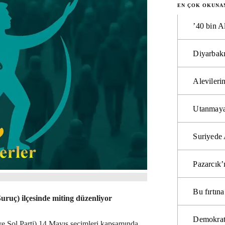
EN ÇOK OKUNA
’40 bin A
Diyarbakı
Alevilerin
Utanmaya
Suriyede 
Pazarcık’
Bu fırtı
Suruç) ilçesinde miting düzenliyor
Demokrat
 ve Sol Parti) 14 Mayıs seçimleri kapsamında