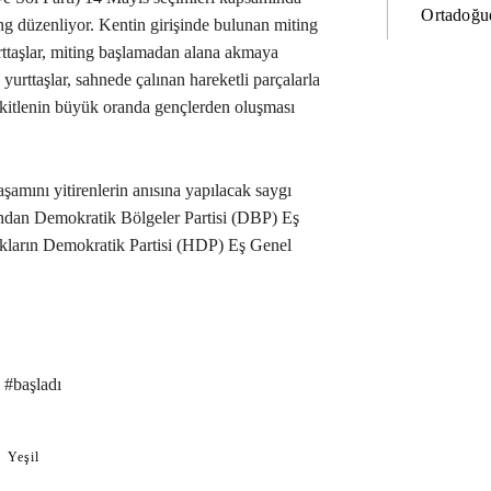
Ortadoğud
ing düzenliyor. Kentin girişinde bulunan miting
Yurttaşlar, miting başlamadan alana akmaya
yurttaşlar, sahnede çalınan hareketli parçalarla
n kitlenin büyük oranda gençlerden oluşması
amını yitirenlerin anısına yapılacak saygı
ndan Demokratik Bölgeler Partisi (DBP) Eş
lkların Demokratik Partisi (HDP) Eş Genel
 #başladı
Yeşil