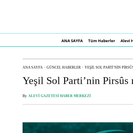
ANA SAYFA
Tüm Haberler
Alevi 
ANA SAYFA
GÜNCEL HABERLER
YEŞIL SOL PARTI’NIN PIRSÛS
Yeşil Sol Parti’nin Pirsûs
By
ALEVI GAZETESI HABER MERKEZI