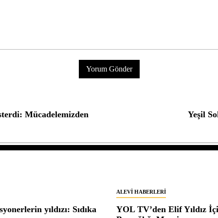
gösterdi: Mücadelemizden
Yeşil So
ALEVI HABERLERI
yonerlerin yıldızı: Sıdıka
YOL TV’den Elif Yıldız İç