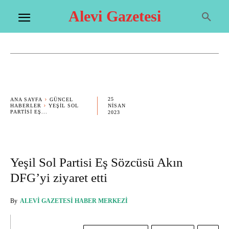
Alevi Gazetesi
25
ANA SAYFA
GÜNCEL
HABERLER
YEŞIL SOL
NISAN
PARTISI EŞ...
2023
Yeşil Sol Partisi Eş Sözcüsü Akın
DFG’yi ziyaret etti
By
ALEVI GAZETESI HABER MERKEZI