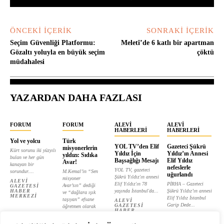
ÖNCEKI İÇERIK
SONRAKI İÇERIK
Seçim Güvenliği Platformu:
Meletî’de 6 katlı bir apartman
Gözaltı yoluyla en büyük seçim
çöktü
müdahalesi
YAZARDAN DAHA FAZLASI
FORUM
FORUM
ALEVI
ALEVI
HABERLERI
HABERLERI
Yol ve yolcu
Türk
YOL TV’den Elif
Gazeteci Şükrü
misyonerlerin
Kürt sorunu iki yüzyılı
Yıldız İçin
Yıldız’ın Annesi
yıldızı: Sıdıka
bulan ve her gün
Başsağlığı Mesajı
Elif Yıldız
Avar!
kanayan bir
nefeslerle
YOL TV, gazeteci
sorundur....
M.Kemal’in “Sen
uğurlandı
Şükrü Yıldız'ın annesi
misyoner
ALEVI
Elif Yıldız'ın 78
PİRHA – Gazeteci
Avar’sın” dediği
GAZETESI
HABER
yaşında İstanbul'da...
Şükrü Yıldız’ın annesi
ve “dağlara ışık
MERKEZI
Elif Yıldız İstanbul
taşıyan” efsane
ALEVI
Garip Dede...
GAZETESI
öğretmen olarak
HABER
tanıtılan...
ALEVI
MERKEZI
GAZETESI
ALEVI