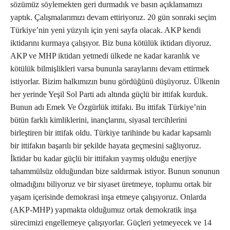
sözümüz söylemekten geri durmadık ve basın açıklamamızı
yaptık. Çalışmalarımızı devam ettiriyoruz. 20 gün sonraki seçim
Türkiye’nin yeni yüzyılı için yeni sayfa olacak. AKP kendi
iktidarını kurmaya çalışıyor. Biz buna kötülük iktidarı diyoruz.
AKP ve MHP iktidarı yetmedi ülkede ne kadar karanlık ve
kötülük bilmişlikleri varsa bununla saraylarını devam ettirmek
istiyorlar. Bizim halkımızın bunu gördüğünü düşüyoruz. Ülkenin
her yerinde Yeşil Sol Parti adı altında güçlü bir ittifak kurduk.
Bunun adı Emek Ve Özgürlük ittifakı. Bu ittifak Türkiye’nin
bütün farklı kimliklerini, inançlarını, siyasal tercihlerini
birleştiren bir ittifak oldu. Türkiye tarihinde bu kadar kapsamlı
bir ittifakın başarılı bir şekilde hayata geçmesini sağlıyoruz.
İktidar bu kadar güçlü bir ittifakın yaymış olduğu enerjiye
tahammülsüz olduğundan bize saldırmak istiyor. Bunun sonunun
olmadığını biliyoruz ve bir siyaset üretmeye, toplumu ortak bir
yaşam içerisinde demokrasi inşa etmeye çalışıyoruz. Onlarda
(AKP-MHP) yapmakta olduğumuz ortak demokratik inşa
sürecimizi engellemeye çalışıyorlar. Güçleri yetmeyecek ve 14