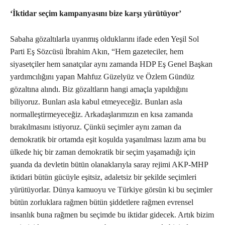
‘İktidar seçim kampanyasını bize karşı yürütüyor’
Sabaha gözaltılarla uyanmış olduklarını ifade eden Yeşil Sol
Parti Eş Sözcüsü İbrahim Akın, “Hem gazeteciler, hem
siyasetçiler hem sanatçılar aynı zamanda HDP Eş Genel Başkan
yardımcılığını yapan Mahfuz Güzelyüz ve Özlem Gündüz
gözaltına alındı. Biz gözaltların hangi amaçla yapıldığını
biliyoruz. Bunları asla kabul etmeyeceğiz. Bunları asla
normalleştirmeyeceğiz. Arkadaşlarımızın en kısa zamanda
bırakılmasını istiyoruz. Çünkü seçimler aynı zaman da
demokratik bir ortamda eşit koşulda yaşanılması lazım ama bu
ülkede hiç bir zaman demokratik bir seçim yaşamadığı için
şuanda da devletin bütün olanaklarıyla saray rejimi AKP-MHP
iktidari bütün gücüyle eşitsiz, adaletsiz bir şekilde seçimleri
yürütüyorlar. Dünya kamuoyu ve Türkiye görsün ki bu seçimler
bütün zorluklara rağmen bütün şiddetlere rağmen evrensel
insanlık buna rağmen bu seçimde bu iktidar gidecek. Artık bizim