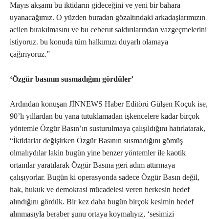
Mayıs akşamı bu iktidarın gideceğini ve yeni bir bahara
uyanacağımız. O yüzden buradan gözaltındaki arkadaşlarımızın
acilen bırakılmasını ve bu ceberut saldırılarından vazgeçmelerini
istiyoruz. bu konuda tüm halkımızı duyarlı olamaya
çağırıyoruz.”
‘Özgür basının susmadığını gördüler’
Ardından konuşan JİNNEWS Haber Editörü Gülşen Koçuk ise,
90’lı yıllardan bu yana tutuklamadan işkencelere kadar birçok
yöntemle Özgür Basın’ın susturulmaya çalışıldığını hatırlatarak,
“İktidarlar değişirken Özgür Basının susmadığını gömüş
olmalıydılar lakin bugün yine benzer yöntemler ile kaotik
ortamlar yaratılarak Özgür Basına geri adım attırmaya
çalışıyorlar. Bugün ki operasyonda sadece Özgür Basın değil,
hak, hukuk ve demokrasi mücadelesi veren herkesin hedef
alındığını gördük. Bir kez daha bugün birçok kesimin hedef
alınmasıyla beraber şunu ortaya koymalıyız, ‘sesimizi