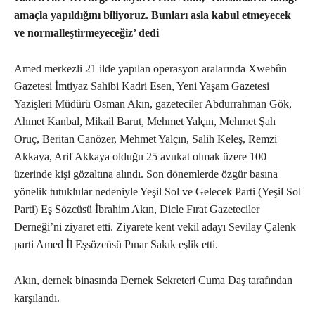
amaçla yapıldığını biliyoruz. Bunları asla kabul etmeyecek
ve normalleştirmeyeceğiz’ dedi
Amed merkezli 21 ilde yapılan operasyon aralarında Xwebûn
Gazetesi İmtiyaz Sahibi Kadri Esen, Yeni Yaşam Gazetesi
Yazişleri Müdürü Osman Akın, gazeteciler Abdurrahman Gök,
Ahmet Kanbal, Mikail Barut, Mehmet Yalçın, Mehmet Şah
Oruç, Beritan Canözer, Mehmet Yalçın, Salih Keleş, Remzi
Akkaya, Arif Akkaya olduğu 25 avukat olmak üzere 100
üzerinde kişi gözaltına alındı. Son dönemlerde özgür basına
yönelik tutuklular nedeniyle Yeşil Sol ve Gelecek Parti (Yeşil Sol
Parti) Eş Sözcüsü İbrahim Akın, Dicle Fırat Gazeteciler
Derneği’ni ziyaret etti. Ziyarete kent vekil adayı Sevilay Çalenk
parti Amed İl Eşsözcüsü Pınar Sakık eşlik etti.
Akın, dernek binasında Dernek Sekreteri Cuma Daş tarafından
karşılandı.