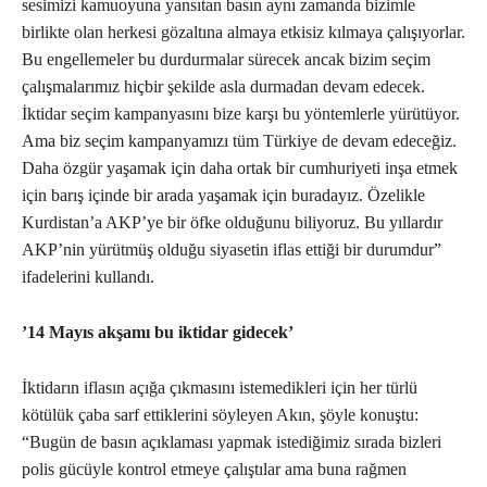
sesimizi kamuoyuna yansıtan basın aynı zamanda bizimle
birlikte olan herkesi gözaltına almaya etkisiz kılmaya çalışıyorlar.
Bu engellemeler bu durdurmalar sürecek ancak bizim seçim
çalışmalarımız hiçbir şekilde asla durmadan devam edecek.
İktidar seçim kampanyasını bize karşı bu yöntemlerle yürütüyor.
Ama biz seçim kampanyamızı tüm Türkiye de devam edeceğiz.
Daha özgür yaşamak için daha ortak bir cumhuriyeti inşa etmek
için barış içinde bir arada yaşamak için buradayız. Özelikle
Kurdistan’a AKP’ye bir öfke olduğunu biliyoruz. Bu yıllardır
AKP’nin yürütmüş olduğu siyasetin iflas ettiği bir durumdur”
ifadelerini kullandı.
’14 Mayıs akşamı bu iktidar gidecek’
İktidarın iflasın açığa çıkmasını istemedikleri için her türlü
kötülük çaba sarf ettiklerini söyleyen Akın, şöyle konuştu:
“Bugün de basın açıklaması yapmak istediğimiz sırada bizleri
polis gücüyle kontrol etmeye çalıştılar ama buna rağmen