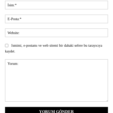
İsi
E-
Pos
Web
Ismimi, e-postamı ve web sitemi bir dahaki sefere bu tarayıcıya
kaydet.
Yorum: