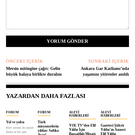
Yorum:
ÖNCEKI İÇERIK
SONRAKI İÇERIK
Mersin mitingine çağrı: Gelin
Ankara Gar Katliamı’nda
büyük halaya birlikte duralım
yaşamını yitirenler anıldı
YAZARDAN DAHA FAZLASI
FORUM
FORUM
ALEVI
ALEVI
HABERLERI
HABERLERI
Yol ve yolcu
Türk
YOL TV’den Elif
Gazeteci Şükrü
misyonerlerin
Kürt sorunu iki yüzyılı
Yıldız İçin
Yıldız’ın Annesi
yıldızı: Sıdıka
bulan ve her gün
Başsağlığı Mesajı
Elif Yıldız
Avar!