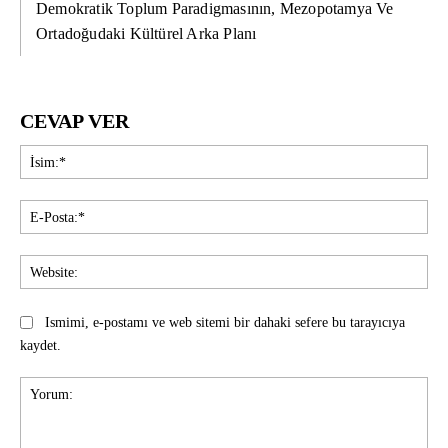
Demokratik Toplum Paradigmasının, Mezopotamya Ve
Ortadoğudaki Kültürel Arka Planı
CEVAP VER
İsi
E-
Pos
Web
Ismimi, e-postamı ve web sitemi bir dahaki sefere bu tarayıcıya
kaydet.