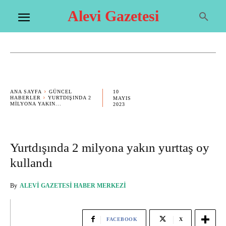
Alevi Gazetesi
10
ANA SAYFA
GÜNCEL
HABERLER
YURTDIŞINDA 2
MAYIS
MILYONA YAKIN...
2023
Yurtdışında 2 milyona yakın yurttaş oy
kullandı
By
ALEVI GAZETESI HABER MERKEZI
FACEBOOK
X