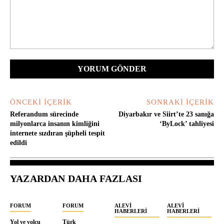
Yorum:
ÖNCEKI İÇERIK
SONRAKI İÇERIK
Referandum sürecinde
Diyarbakır ve Siirt’te 23 sanığa
milyonlarca insanın kimliğini
‘ByLock’ tahliyesi
internete sızdıran şüpheli tespit
edildi
YAZARDAN DAHA FAZLASI
FORUM
FORUM
ALEVI
ALEVI
HABERLERI
HABERLERI
Yol ve yolcu
Türk