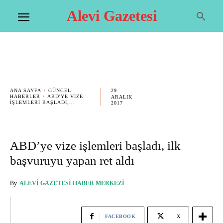
Alevi Gazetesi
29
ANA SAYFA
GÜNCEL
HABERLER
ABD'YE VIZE
ARALIK
IŞLEMLERI BAŞLADI,...
2017
ABD’ye vize işlemleri başladı, ilk
başvuruyu yapan ret aldı
By
ALEVI GAZETESI HABER MERKEZI
FACEBOOK
X