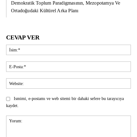
Demokratik Toplum Paradigmasının, Mezopotamya Ve
Ortadoğudaki Kültürel Arka Planı
CEVAP VER
İsi
E-
Pos
Web
Ismimi, e-postamı ve web sitemi bir dahaki sefere bu tarayıcıya
kaydet.