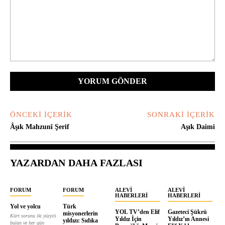
Yorum:
ÖNCEKI İÇERIK
SONRAKI İÇERIK
Âşık Mahzunî Şerif
Aşık Daimi
YAZARDAN DAHA FAZLASI
FORUM
FORUM
ALEVI
ALEVI
HABERLERI
HABERLERI
Yol ve yolcu
Türk
YOL TV’den Elif
Gazeteci Şükrü
misyonerlerin
Kürt sorunu iki yüzyılı
Yıldız İçin
Yıldız’ın Annesi
yıldızı: Sıdıka
bulan ve her gün