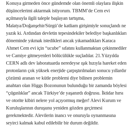
Konuya girmeden önce gündemde olan önemli olaylara ilişkin
düşüncelerimi aktarmak istiyorum. TBMM’de Cem evi
açılmasıyla ilgili taleple başlayan tartışma,
Malatya/Doğanşehir/Sürgü’de katliam girişimiyle sonuçlandı ne
yazık ki. Ardından devletin tepesindekiler belediye başkanlıkları
döneminde yıkmak istedikleri ancak yıkamadıkları Karaca
Ahmet Cem evi için “ucube” sıfatını kullanmaktan çekinmediler
ve Camiye gitmeyenleri bölücülükle suçladılar. 21.Yüzyılda
CERN adlı dev laboratuarda neredeyse ışık hızıyla hareket eden
protonların çok yüksek enerjide çarpıştırılmaları sonucu yıllardır
çözümü aranan ve kütle problemi diye bilinen problemin
anahtarı olan Higgs Bozonunun bulunduğu bir zamanda böylesi
“çılgınlıklar” ancak Türkiye’de yaşanırdı doğrusu. İktidar hırsı
ve otorite kibiri nelere yol açıyormuş meğer! Alevi Kurum ve
Kuruluşlarının duruşunu yeniden gözden geçirmesi
gerekmektedir. Alevilerin inancı ve onuruyla oynanmasına
seyirci kalmak kabul edilebilir bir durum değildir.