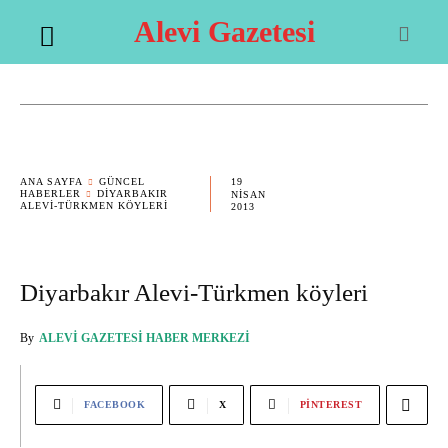
Alevi Gazetesi
19
ANA SAYFA
GÜNCEL
HABERLER
DIYARBAKIR
NISAN
ALEVI-TÜRKMEN KÖYLERI
2013
Diyarbakır Alevi-Türkmen köyleri
By
ALEVI GAZETESI HABER MERKEZI
FACEBOOK
X
PINTEREST