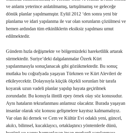
ve anlamı yeterince anlatılmamış, tartışılmamış ve geleceğe
dönük planlar yapılmamıştır. Eylül 2012 ‘den sonra yeni bir
planlama ve idari yapılanma ile var olan sorunların çözülmesi ve
hemen ardından tüm etkinliklerin eksiksiz yapılması umut
edilmektedir.
Gündem hızla değişmekte ve bölgemizdeki hareketlilik artarak
sürmektedir. Suriye’deki dalgalanmalar Özerk Kürt
yapılanmasıyla sonuçlanacak gibi gözükmektedir. Bu sonuç
mutlaka bu coğrafyada yaşayan Türkmen ve Kürt Alevileri de
etkileyecektir. Dolayısıyla küçük ölçekli sorunları bir tarafa
koyarak uzun vadeli planlar yapılıp hayata geçirilmek
zorundadır. Bu konuyla ilintili epey örnek olay söz konusudur.
Aynı hataların tekrarlanması anlamsız olacaktır. Burada yaşayan
insanlar olarak söz konusu gelişmelere kayıtsız kalmamalıyız.
Var olan iki dernek ve Cem ve Kültür Evi odaklı yeni, güncel,
akılcı, bilimsel, kucaklayıcı, ortaklaştırıcı yöntemlerle dünü,
bugünü ve yarını harmanlayan insan merkezli yapılanmayı