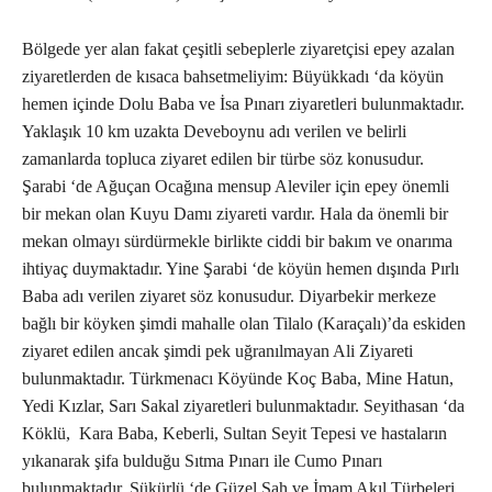
Bölgede yer alan fakat çeşitli sebeplerle ziyaretçisi epey azalan
ziyaretlerden de kısaca bahsetmeliyim: Büyükkadı ‘da köyün
hemen içinde Dolu Baba ve İsa Pınarı ziyaretleri bulunmaktadır.
Yaklaşık 10 km uzakta Deveboynu adı verilen ve belirli
zamanlarda topluca ziyaret edilen bir türbe söz konusudur.
Şarabi ‘de Ağuçan Ocağına mensup Aleviler için epey önemli
bir mekan olan Kuyu Damı ziyareti vardır. Hala da önemli bir
mekan olmayı sürdürmekle birlikte ciddi bir bakım ve onarıma
ihtiyaç duymaktadır. Yine Şarabi ‘de köyün hemen dışında Pırlı
Baba adı verilen ziyaret söz konusudur. Diyarbekir merkeze
bağlı bir köyken şimdi mahalle olan Tilalo (Karaçalı)’da eskiden
ziyaret edilen ancak şimdi pek uğranılmayan Ali Ziyareti
bulunmaktadır. Türkmenacı Köyünde Koç Baba, Mine Hatun,
Yedi Kızlar, Sarı Sakal ziyaretleri bulunmaktadır. Seyithasan ‘da
Köklü, Kara Baba, Keberli, Sultan Seyit Tepesi ve hastaların
yıkanarak şifa bulduğu Sıtma Pınarı ile Cumo Pınarı
bulunmaktadır. Şükürlü ‘de Güzel Şah ve İmam Akıl Türbeleri