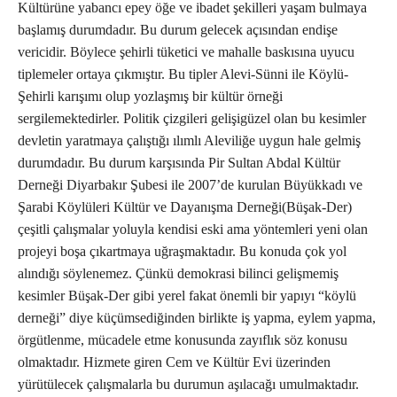
Kültürüne yabancı epey öğe ve ibadet şekilleri yaşam bulmaya
başlamış durumdadır. Bu durum gelecek açısından endişe
vericidir. Böylece şehirli tüketici ve mahalle baskısına uyucu
tiplemeler ortaya çıkmıştır. Bu tipler Alevi-Sünni ile Köylü-
Şehirli karışımı olup yozlaşmış bir kültür örneği
sergilemektedirler. Politik çizgileri gelişigüzel olan bu kesimler
devletin yaratmaya çalıştığı ılımlı Aleviliğe uygun hale gelmiş
durumdadır. Bu durum karşısında Pir Sultan Abdal Kültür
Derneği Diyarbakır Şubesi ile 2007’de kurulan Büyükkadı ve
Şarabi Köylüleri Kültür ve Dayanışma Derneği(Büşak-Der)
çeşitli çalışmalar yoluyla kendisi eski ama yöntemleri yeni olan
projeyi boşa çıkartmaya uğraşmaktadır. Bu konuda çok yol
alındığı söylenemez. Çünkü demokrasi bilinci gelişmemiş
kesimler Büşak-Der gibi yerel fakat önemli bir yapıyı “köylü
derneği” diye küçümsediğinden birlikte iş yapma, eylem yapma,
örgütlenme, mücadele etme konusunda zayıflık söz konusu
olmaktadır. Hizmete giren Cem ve Kültür Evi üzerinden
yürütülecek çalışmalarla bu durumun aşılacağı umulmaktadır.