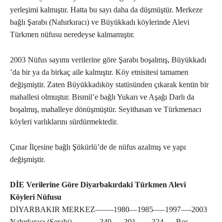
yerleşimi kalmıştır. Hatta bu sayı daha da düşmüştür. Merkeze
bağlı Şarabı (Nahırkıracı) ve Büyükkadı köylerinde Alevi
Türkmen nüfusu neredeyse kalmamıştır.
2003 Nüfus sayımı verilerine göre Şarabı boşalmış, Büyükkadı
’da bir ya da birkaç aile kalmıştır. Köy etnisitesi tamamen
değişmiştir. Zaten Büyükkadıköy statüsünden çıkarak kentin bir
mahallesi olmuştur. Bismil’e bağlı Yukarı ve Aşağı Darlı da
boşalmış, mahalleye dönüşmüştür. Seyithasan ve Türkmenacı
köyleri varlıklarını sürdürmektedir.
Çınar İlçesine bağlı Şükürlü’de de nüfus azalmış ve yapı
değişmiştir.
DİE Verilerine Göre Diyarbakırdaki Türkmen Alevi
Köyleri Nüfusu
DİYARBAKIR MERKEZ——-1980—1985—–1997—-2003
Nahırkıracı (Şerabi)———–349—- 391——324—- Boş