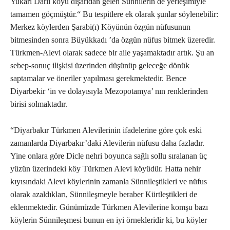
Yukarı Darlı köyü dışarıdan gelen Sünnilerin de yerleşimiyle
tamamen göçmüştür.“ Bu tespitlere ek olarak şunlar söylenebilir:
Merkez köylerden Şarabi(ı) Köyünün özgün nüfusunun
bitmesinden sonra Büyükkadı ’da özgün nüfus bitmek üzeredir.
Türkmen-Alevi olarak sadece bir aile yaşamaktadır artık. Şu an
sebep-sonuç ilişkisi üzerinden düşünüp geleceğe dönük
saptamalar ve öneriler yapılması gerekmektedir. Bence
Diyarbekir ‘in ve dolayısıyla Mezopotamya’ nın renklerinden
birisi solmaktadır.
“Diyarbakır Türkmen Alevilerinin ifadelerine göre çok eski
zamanlarda Diyarbakır’daki Alevilerin nüfusu daha fazladır.
Yine onlara göre Dicle nehri boyunca sağlı sollu sıralanan üç
yüzün üzerindeki köy Türkmen Alevi köyüdür. Hatta nehir
kıyısındaki Alevi köylerinin zamanla Sünnileştikleri ve nüfus
olarak azaldıkları, Sünnileşmeyle beraber Kürtleştikleri de
eklenmektedir. Günümüzde Türkmen Alevilerine komşu bazı
köylerin Sünnileşmesi bunun en iyi örnekleridir ki, bu köyler