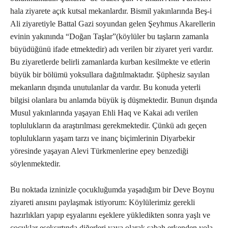
hala ziyarete açık kutsal mekanlardır. Bismil yakınlarında Beş-i
Ali ziyaretiyle Battal Gazi soyundan gelen Şeyhmus Akarellerin
evinin yakınında “Doğan Taşlar”(köylüler bu taşların zamanla
büyüdüğünü ifade etmektedir) adı verilen bir ziyaret yeri vardır.
Bu ziyaretlerde belirli zamanlarda kurban kesilmekte ve etlerin
büyük bir bölümü yoksullara dağıtılmaktadır. Şüphesiz sayılan
mekanların dışında unutulanlar da vardır. Bu konuda yeterli
bilgisi olanlara bu anlamda büyük iş düşmektedir. Bunun dışında
Musul yakınlarında yaşayan Ehli Haq ve Kakai adı verilen
toplulukların da araştırılması gerekmektedir. Çünkü adı geçen
toplulukların yaşam tarzı ve inanç biçimlerinin Diyarbekir
yöresinde yaşayan Alevi Türkmenlerine epey benzediği
söylenmektedir.
Bu noktada izninizle çocukluğumda yaşadığım bir Deve Boynu
ziyareti anısını paylaşmak istiyorum: Köylülerimiz gerekli
hazırlıkları yapıp eşyalarını eşeklere yükledikten sonra yaşlı ve
çocuklar eşeksırtında diğerleri yaya olarak sabah erkenden yola