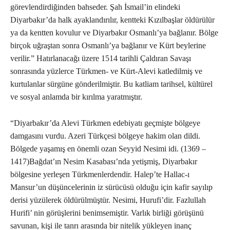
görevlendirdiğinden bahseder. Şah İsmail’in elindeki
Diyarbakır’da halk ayaklandırılır, kentteki Kızılbaşlar öldürülür
ya da kentten kovulur ve Diyarbakır Osmanlı’ya bağlanır. Bölge
birçok uğraştan sonra Osmanlı’ya bağlanır ve Kürt beylerine
verilir.” Hatırlanacağı üzere 1514 tarihli Çaldıran Savaşı
sonrasında yüzlerce Türkmen- ve Kürt-Alevi katledilmiş ve
kurtulanlar sürgüne gönderilmiştir. Bu katliam tarihsel, kültürel
ve sosyal anlamda bir kırılma yaratmıştır.
“Diyarbakır’da Alevi Türkmen edebiyatı geçmişte bölgeye
damgasını vurdu. Azeri Türkçesi bölgeye hakim olan dildi.
Bölgede yaşamış en önemli ozan Seyyid Nesimi idi. (1369 –
1417)Bağdat’ın Nesim Kasabası’nda yetişmiş, Diyarbakır
bölgesine yerleşen Türkmenlerdendir. Halep’te Hallac-ı
Mansur’un düşüncelerinin iz sürücüsü olduğu için kafir sayılıp
derisi yüzülerek öldürülmüştür. Nesimi, Hurufi’dir. Fazlullah
Hurifi’ nin görüşlerini benimsemiştir. Varlık birliği görüşünü
savunan, kişi ile tanrı arasında bir nitelik yükleyen inanç