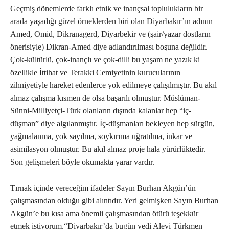
Geçmiş dönemlerde farklı etnik ve inançsal toplulukların bir
arada yaşadığı güzel örneklerden biri olan Diyarbakır’ın adının
Amed, Omid, Dikranagerd, Diyarbekir ve (şair/yazar dostların
önerisiyle) Dikran-Amed diye adlandırılması boşuna değildir.
Çok-kültürlü, çok-inançlı ve çok-dilli bu yaşam ne yazık ki
özellikle İttihat ve Terakki Cemiyetinin kurucularının
zihniyetiyle hareket edenlerce yok edilmeye çalışılmıştır. Bu akıl
almaz çalışma kısmen de olsa başarılı olmuştur. Müslüman-
Sünni-Milliyetçi-Türk olanların dışında kalanlar hep “iç-
düşman” diye algılanmıştır. İç-düşmanları bekleyen hep sürgün,
yağmalanma, yok sayılma, soykırıma uğratılma, inkar ve
asimilasyon olmuştur. Bu akıl almaz proje hala yürürlüktedir.
Son gelişmeleri böyle okumakta yarar vardır.
Tırnak içinde vereceğim ifadeler Sayın Burhan Akgün’ün
çalışmasından olduğu gibi alıntıdır. Yeri gelmişken Sayın Burhan
Akgün’e bu kısa ama önemli çalışmasından ötürü teşekkür
etmek istiyorum.“Diyarbakır’da bugün yedi Alevi Türkmen