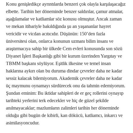
Konu genişledikçe ayrıntılarda benzeri çok olayla karşılaşacağız
elbette. Tarihin her döneminde benzer saldırılar, çamur atmalar,
aşağılamalar ve katliamlar söz konusu olmuştur. Ancak zaman
ve mekan itibariyle bakıldığında şu an yaşananlar hayret
vericidir ve vicdan acıtıcıdır. Düşünün: 150’den fazla
üniversitesi olan, onlarca konunun uzmanı bilim insanı ve
araştırmacıya sahip bir ülkede Cem evleri konusunda son sözü
Diyanet İşleri Başkanlığı gibi bir kurum üzerinden Yargıtay ve
TBMM başkanı söylüyor. Eşitlik ilkesine ve temel insan
haklarına aykırı olan bu duruma dindar çevreler daha ne kadar
sessiz kalacak bilemiyorum. Akademik çevreler daha ne kadar
üç maymunu oynamayı sürdürecek onu da tahmin edemiyorum.
Şundan eminim: Bu iktidar sahipleri de er geç rollerini oynayıp
tarihteki yerlerini terk edecekler ve hiç de güzel şekilde
anılmayacaklar; mazlumların zalimleri tarihin her döneminde
olduğu gibi bugün de kibirli, kan dökücü, katliamcı, inkarcı ve
asimilasyoncudur.