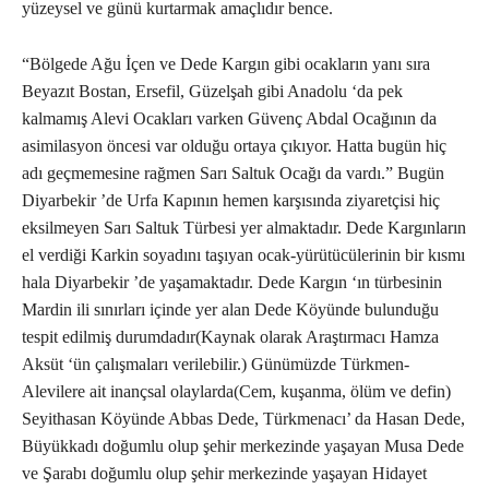
yüzeysel ve günü kurtarmak amaçlıdır bence.
“Bölgede Ağu İçen ve Dede Kargın gibi ocakların yanı sıra
Beyazıt Bostan, Ersefil, Güzelşah gibi Anadolu ‘da pek
kalmamış Alevi Ocakları varken Güvenç Abdal Ocağının da
asimilasyon öncesi var olduğu ortaya çıkıyor. Hatta bugün hiç
adı geçmemesine rağmen Sarı Saltuk Ocağı da vardı.” Bugün
Diyarbekir ’de Urfa Kapının hemen karşısında ziyaretçisi hiç
eksilmeyen Sarı Saltuk Türbesi yer almaktadır. Dede Kargınların
el verdiği Karkin soyadını taşıyan ocak-yürütücülerinin bir kısmı
hala Diyarbekir ’de yaşamaktadır. Dede Kargın ‘ın türbesinin
Mardin ili sınırları içinde yer alan Dede Köyünde bulunduğu
tespit edilmiş durumdadır(Kaynak olarak Araştırmacı Hamza
Aksüt ‘ün çalışmaları verilebilir.) Günümüzde Türkmen-
Alevilere ait inançsal olaylarda(Cem, kuşanma, ölüm ve defin)
Seyithasan Köyünde Abbas Dede, Türkmenacı’ da Hasan Dede,
Büyükkadı doğumlu olup şehir merkezinde yaşayan Musa Dede
ve Şarabı doğumlu olup şehir merkezinde yaşayan Hidayet