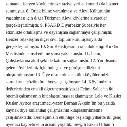
zamanda isteyen köylülerimize taziye yeri anlamında da hizmet
sunmuştur. 8. Ortak bilinç yaratılması ve Alevi Kültürünün
yaşatılması için diğer Türkmen Alevi köylerine ziyaretler
gerçekleştirilmiştir. 9. PSAKD Diyarbakır Şubesiyle her
etkinlikte ortaklaşma ve dayanışma sağlanmaya çalışılmıştır.
Benzer ortaklaşma diğer sivil toplum kuruluşlarıyla da
gerçekleştirilmiştir. 10. Sur Belediyesinin öncülük ettiği Kırklar
Meclisinde temsil edilme şansı yakalamıştır. 11. İnanç
Çalıştaylarına aktif şekilde katılım sağlanmıştır. 12. Yurtdışından
gelen köylülerimiz için buluşma ve görüşme düzlemi
oluşturulmuştur. 13. Üye olsun olmasın tüm köylülerimizin
sorunlarına çözüm üretilmeye çalışılmıştır. 14. Köyümüzün
değerlerinden emekli öğretmen/şair/yazar Fehmi Salık ‘ın iki
önemli çalışmasının kitaplaştırılması sağlanmıştır: Lalo ve Kızılet
Kuşlar. Ayrıca araştırmacı-yazar Burhan Akgün’ün bu yazıda
kaynak diye kullanılan çalışmasının kitaplaştırılmasına
çalışılmaktadır. Derneğimizin etkinliğe başladığı yıllarda iki genç
üyemizi kaybetmenin acısını yaşadık: Sevgili Erkan Orhan ‘ı