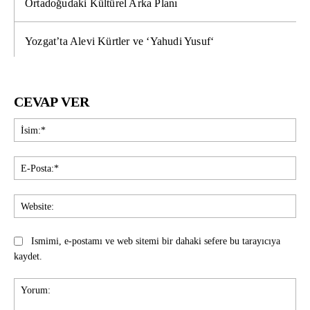
Ortadoğudaki Kültürel Arka Planı
Yozgat’ta Alevi Kürtler ve ‘Yahudi Yusuf‘
CEVAP VER
İsi
E-
Pos
Web
Ismimi, e-postamı ve web sitemi bir dahaki sefere bu tarayıcıya
kaydet.