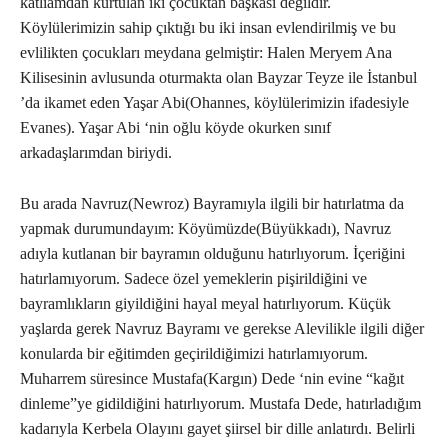
katliamdan kurtulan iki çocuktan başkası değildir.
Köylülerimizin sahip çıktığı bu iki insan evlendirilmiş ve bu
evlilikten çocukları meydana gelmiştir: Halen Meryem Ana
Kilisesinin avlusunda oturmakta olan Bayzar Teyze ile İstanbul
’da ikamet eden Yaşar Abi(Ohannes, köylülerimizin ifadesiyle
Evanes). Yaşar Abi ‘nin oğlu köyde okurken sınıf
arkadaşlarımdan biriydi.
Bu arada Navruz(Newroz) Bayramıyla ilgili bir hatırlatma da
yapmak durumundayım: Köyümüzde(Büyükkadı), Navruz
adıyla kutlanan bir bayramın olduğunu hatırlıyorum. İçeriğini
hatırlamıyorum. Sadece özel yemeklerin pişirildiğini ve
bayramlıkların giyildiğini hayal meyal hatırlıyorum. Küçük
yaşlarda gerek Navruz Bayramı ve gerekse Alevilikle ilgili diğer
konularda bir eğitimden geçirildiğimizi hatırlamıyorum.
Muharrem süresince Mustafa(Kargın) Dede ‘nin evine “kağıt
dinleme”ye gidildiğini hatırlıyorum. Mustafa Dede, hatırladığım
kadarıyla Kerbela Olayını gayet şiirsel bir dille anlatırdı. Belirli