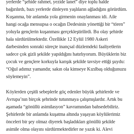
yerlerde “şehide rahmet, yezide lanet” diye toplu halde
bağırılırdı, bazı yerlerde dinleyen yaşlıların ağladığını görürdüm.
Kuşanma, bir anlamda yola girmenin onaylanması idi. Aile
hangi ocağa mensupsa o ocağın Dedesinin yönettiği bir “tören”
yoluyla gençlerin kuşanması gerçekleştirilirdi. Bu olay şehirde
hala sürdürülmektedir. Özellikle 12 Eylül 1980 Askeri
darbesinden sonraki süreçte inançsal düzlemdeki faaliyetlerin
sadece çok gizli şekilde yapıldığını hatırlıyorum. Büyüklerin biz
çocuk ve gençlere korkuyla karışık şekilde tavsiye ettiği şuydu:
“Oğul adımız yamandır, sakın ola kimseye Kızılbaş olduğunuzu
söylemeyin”.
Köylerden çeşitli sebeplerle göç edenler büyük şehirlerde ve
Avrupa’nın birçok şehrinde tutunmaya çalışmışlardır. Artık bu
aşamada “gönüllü asimilasyon” kavramından bahsedebiliriz.
Şehirlerde bir anlamda kuşatma altında yaşayan köylülerimiz
önceleri bir şey olmaz diyerek başladıkları gönüllü şekilde
asimile olma olayını sürdürmektedirler ne yazık ki. Alevi