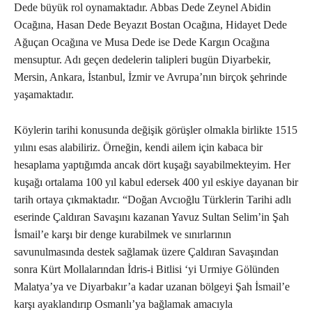
Dede büyük rol oynamaktadır. Abbas Dede Zeynel Abidin
Ocağına, Hasan Dede Beyazıt Bostan Ocağına, Hidayet Dede
Ağuçan Ocağına ve Musa Dede ise Dede Kargın Ocağına
mensuptur. Adı geçen dedelerin talipleri bugün Diyarbekir,
Mersin, Ankara, İstanbul, İzmir ve Avrupa’nın birçok şehrinde
yaşamaktadır.
Köylerin tarihi konusunda değişik görüşler olmakla birlikte 1515
yılını esas alabiliriz. Örneğin, kendi ailem için kabaca bir
hesaplama yaptığımda ancak dört kuşağı sayabilmekteyim. Her
kuşağı ortalama 100 yıl kabul edersek 400 yıl eskiye dayanan bir
tarih ortaya çıkmaktadır. “Doğan Avcıoğlu Türklerin Tarihi adlı
eserinde Çaldıran Savaşını kazanan Yavuz Sultan Selim’in Şah
İsmail’e karşı bir denge kurabilmek ve sınırlarının
savunulmasında destek sağlamak üzere Çaldıran Savaşından
sonra Kürt Mollalarından İdris-i Bitlisi ‘yi Urmiye Gölünden
Malatya’ya ve Diyarbakır’a kadar uzanan bölgeyi Şah İsmail’e
karşı ayaklandırıp Osmanlı’ya bağlamak amacıyla