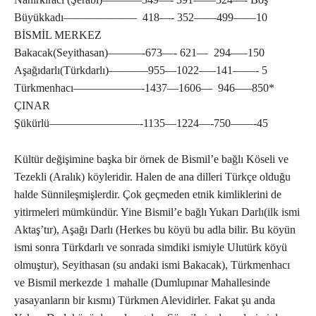
Büyükkadı——————– 418—- 352——499——10
BİSMİL MERKEZ
Bakacak(Seyithasan)———-673—- 621— 294—–150
Aşağıdarlı(Türkdarlı)———–955—1022—–141——- 5
Türkmenhacı——————-1437—1606— 946—–850*
ÇINAR
Şükürlü————————-1135—1224—-750——-45
Kültür değişimine başka bir örnek de Bismil’e bağlı Köseli ve
Tezekli (Aralık) köyleridir. Halen de ana dilleri Türkçe olduğu
halde Sünnileşmişlerdir. Çok geçmeden etnik kimliklerini de
yitirmeleri mümkündür. Yine Bismil’e bağlı Yukarı Darlı(ilk ismi
Aktaş’tır), Aşağı Darlı (Herkes bu köyü bu adla bilir. Bu köyün
ismi sonra Türkdarlı ve sonrada simdiki ismiyle Ulutürk köyü
olmuştur), Seyithasan (su andaki ismi Bakacak), Türkmenhacı
ve Bismil merkezde 1 mahalle (Dumlupınar Mahallesinde
yasayanların bir kısmı) Türkmen Alevidirler. Fakat şu anda