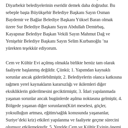
Diyarbekir belediyelerinin eseridir demek daha doğrudur. Bu
sebeple başta Büyükşehir Belediye Başkanı Sayın Osman
Baydemir ve Bağlar Belediye Başkanı Yüksel Baran olmak
üzere Sur Belediye Başkanı Sayın Abdullah Demirbaş,
Kayapınar Belediye Başkan Vekili Sayın Mahmut Dağ ve
Yenişehir Belediye Başkanı Sayın Selim Kurbanoğlu ’na
yürekten teşekkür ediyorum.
Cem ve Kültür Evi açılmış olmakla birlikte henüz tam olarak
faaliyete başlanmış değildir. Çünkü; 1. Yapımdan kaynaklı
sorunlar ancak giderilebilmiştir, 2. Belediyelerin olanca katkısına
rağmen yerel kaynakların kararsızlığı ve ikilemleri diğer
eksikliklerin giderilmesini geciktirmiştir, 3. İdari yapılanmada
yaşanan sorunlar ancak bugünlerde aşılma noktasına gelmiştir, 4.
Bölgede yaşanan diğer sorunların(Kürt meselesi, göçler,
yoksulluğun artması, eğitim/sağlık konusunda yaşananlar,
Suriye’deki kriz) etkileri yapılanma ve faaliyete geçme sürecini
olumsuz etkilemektedir, 5. Yerelde Cem ve Kültür Evinin önemi