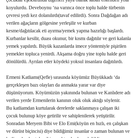
koyulurdu. Deveboynu ‘na varınca önce toplu halde türbenin
çevresi yedi kez dolanılırdı(tavaf edilirdi). Sonra Dağdağan adı
verilen ağaçların gölgesine yerleşilir ve kurban
kesme/dağıtılacak eti ayırma/yemek yapma hazırlığı başlardı.
Kurbanlar kesilir, duası okunur, bir kısmı dağıtılır ve geri kalanla
yemek yapılırdı. Büyük kazanlarda imece yöntemiyle pişirilen
yemekler topluca yenirdi. Akşama doğru yine toplu halde geri
dönülürdü. Ayrılan etler köydeki yoksul insanlara dağıtılırdı.
Ermeni Katliamı(Qefle) sırasında köyümüz Büyükkadı ‘da
gerçekleşen bazı olayları da anmakta yarar var diye
düşünüyorum. Köyümüzün yakınında bulunan ve Kanlıdere adı
verilen yerde Ermenilerin kanının oluk oluk aktığı söylenir.
Bu katliamdan kurtularak derelerde saklanmaya çalışan iki
çocuk bulunup köye getirilir ve sahiplenilerek yetiştirilir.
Sonradan Meryem Bibi ve Elo Emi(köyün en hızlı, en çalışkan
ve dürüst biçincisi) diye bildiğimiz insanlar o zaman bulunan ve