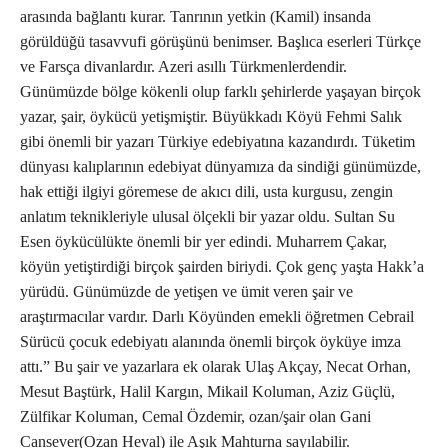
arasında bağlantı kurar. Tanrının yetkin (Kamil) insanda
görüldüğü tasavvufi görüşünü benimser. Başlıca eserleri Türkçe
ve Farsça divanlardır. Azeri asıllı Türkmenlerdendir.
Günümüzde bölge kökenli olup farklı şehirlerde yaşayan birçok
yazar, şair, öykücü yetişmiştir. Büyükkadı Köyü Fehmi Salık
gibi önemli bir yazarı Türkiye edebiyatına kazandırdı. Tüketim
dünyası kalıplarının edebiyat dünyamıza da sindiği günümüzde,
hak ettiği ilgiyi göremese de akıcı dili, usta kurgusu, zengin
anlatım teknikleriyle ulusal ölçekli bir yazar oldu. Sultan Su
Esen öykücülükte önemli bir yer edindi. Muharrem Çakar,
köyün yetiştirdiği birçok şairden biriydi. Çok genç yaşta Hakk’a
yürüdü. Günümüzde de yetişen ve ümit veren şair ve
araştırmacılar vardır. Darlı Köyünden emekli öğretmen Cebrail
Sürücü çocuk edebiyatı alanında önemli birçok öyküye imza
attı.” Bu şair ve yazarlara ek olarak Ulaş Akçay, Necat Orhan,
Mesut Baştürk, Halil Kargın, Mikail Koluman, Aziz Güçlü,
Zülfikar Koluman, Cemal Özdemir, ozan/şair olan Gani
Cansever(Ozan Heval) ile Aşık Mahturna sayılabilir.