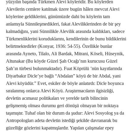
yüzyılın başında Türkmen Alevi köyleridir. Bu köylerden
Alevilerin cemlere katılmak üzere bugün hâlen mevcut Alevi
köylerine geldiklerini, günümüzde dahi bu köylerin tam
anlamıyla Sünnileşmedikleri, fakat Aleviliklerinden de bir şey
kalmadığını, yani Sünnilikle Alevilik arasında kaldıkları, sadece
Türkmenliklerini koruduklarını, kendilerinin de bunu bildiklerini
belirtmektedirler (Konyar, 1936: 54-55). Özellikle bunlar
arasında Ayneto, Tilalo, Ali Bardak, Mitrani, Köseli, Hüseynik,
Altunakar (Bu köyde Güzel Şah Ocağı’nın kurucusu Güzel
Şah’ın türbesi bulunmaktadır). Fuat Köprülü ’nün kayıtlarında
Diyarbakır Dicle’ye bağlı “Abdalan” köyü de bir Abdal, yani
Alevi köyüdür.” Evet, eskiler de böyle anlatırdı: Dicle boyunca
sıralanmış onlarca Alevi Köyü. Araştırmacıların ilgisizliği,
devletin acımasız politikaları ve yerelde tarih bilincinin
gelişmemiş olması durumu geri dönüşü olmayan bir noktaya
taşımıştır. Tuhaf olan bir durum da şudur: Alevi Sosyolog ya da
Antropologları adeta devletin istediği şekilde davranarak bu
güzelliğe gözlerini kapatmışlardır. Yapılan çalışmalar epey