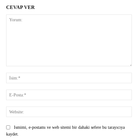
CEVAP VER
Yorum:
İsi
E-
Pos
Web
Ismimi, e-postamı ve web sitemi bir dahaki sefere bu tarayıcıya
kaydet.