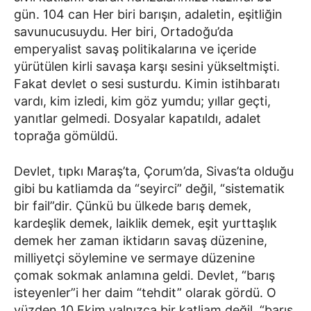
gün. 104 can Her biri barışın, adaletin, eşitliğin
savunucusuydu. Her biri, Ortadoğu’da
emperyalist savaş politikalarına ve içeride
yürütülen kirli savaşa karşı sesini yükseltmişti.
Fakat devlet o sesi susturdu. Kimin istihbaratı
vardı, kim izledi, kim göz yumdu; yıllar geçti,
yanıtlar gelmedi. Dosyalar kapatıldı, adalet
toprağa gömüldü.
Devlet, tıpkı Maraş’ta, Çorum’da, Sivas’ta olduğu
gibi bu katliamda da “seyirci” değil, “sistematik
bir fail”dir. Çünkü bu ülkede barış demek,
kardeşlik demek, laiklik demek, eşit yurttaşlık
demek her zaman iktidarın savaş düzenine,
milliyetçi söylemine ve sermaye düzenine
çomak sokmak anlamına geldi. Devlet, “barış
isteyenler”i her daim “tehdit” olarak gördü. O
yüzden 10 Ekim yalnızca bir katliam değil, “barış