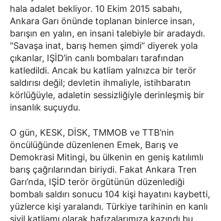
hala adalet bekliyor. 10 Ekim 2015 sabahı,
Ankara Garı önünde toplanan binlerce insan,
barışın en yalın, en insani talebiyle bir aradaydı.
“Savaşa inat, barış hemen şimdi” diyerek yola
çıkanlar, IŞİD’in canlı bombaları tarafından
katledildi. Ancak bu katliam yalnızca bir terör
saldırısı değil; devletin ihmaliyle, istihbaratın
körlüğüyle, adaletin sessizliğiyle derinleşmiş bir
insanlık suçuydu.
O gün, KESK, DİSK, TMMOB ve TTB’nin
öncülüğünde düzenlenen Emek, Barış ve
Demokrasi Mitingi, bu ülkenin en geniş katılımlı
barış çağrılarından biriydi. Fakat Ankara Tren
Garı’nda, IŞİD terör örgütünün düzenlediği
bombalı saldırı sonucu 104 kişi hayatını kaybetti,
yüzlerce kişi yaralandı. Türkiye tarihinin en kanlı
sivil katliamı olarak hafızalarımıza kazındı bu