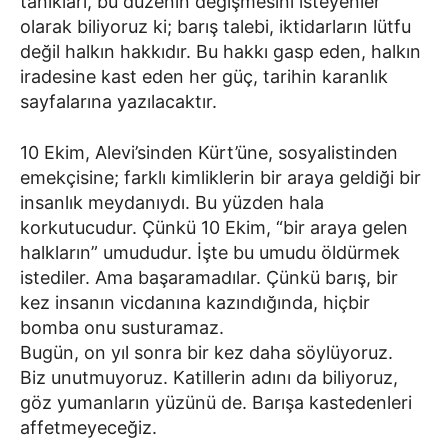
tanıkları, bu düzenin değişmesini isteyenler
olarak biliyoruz ki; barış talebi, iktidarların lütfu
değil halkın hakkıdır. Bu hakkı gasp eden, halkın
iradesine kast eden her güç, tarihin karanlık
sayfalarına yazılacaktır.
10 Ekim, Alevi’sinden Kürt’üne, sosyalistinden
emekçisine; farklı kimliklerin bir araya geldiği bir
insanlık meydanıydı. Bu yüzden hala
korkutucudur. Çünkü 10 Ekim, “bir araya gelen
halkların” umududur. İşte bu umudu öldürmek
istediler. Ama başaramadılar. Çünkü barış, bir
kez insanın vicdanına kazındığında, hiçbir
bomba onu susturamaz.
Bugün, on yıl sonra bir kez daha söylüyoruz.
Biz unutmuyoruz. Katillerin adını da biliyoruz,
göz yumanların yüzünü de. Barışa kastedenleri
affetmeyeceğiz.