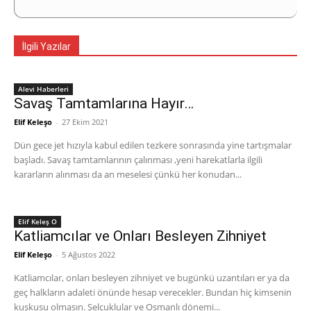
İlgili Yazılar
Alevi Haberleri
Savaş Tamtamlarına Hayır…
Elif Keleşo
-
27 Ekim 2021
Dün gece jet hızıyla kabul edilen tezkere sonrasında yine tartışmalar
başladı. Savaş tamtamlarının çalınması ,yeni harekatlarla ilgili
kararların alınması da an meselesi çünkü her konudan...
Elif Keleş O
Katliamcılar ve Onları Besleyen Zihniyet
Elif Keleşo
-
5 Ağustos 2022
Katliamcılar, onları besleyen zihniyet ve bugünkü uzantıları er ya da
geç halkların adaleti önünde hesap verecekler. Bundan hiç kimsenin
kuşkusu olmasın. Selçuklular ve Osmanlı dönemi...