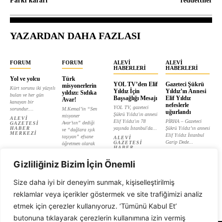
Parkı kararı
reddettiler
YAZARDAN DAHA FAZLASI
FORUM
FORUM
ALEVI
ALEVI
HABERLERI
HABERLERI
Yol ve yolcu
Türk
YOL TV’den Elif
Gazeteci Şükrü
misyonerlerin
Kürt sorunu iki yüzyılı
Yıldız İçin
Yıldız’ın Annesi
yıldızı: Sıdıka
bulan ve her gün
Başsağlığı Mesajı
Elif Yıldız
Avar!
kanayan bir
nefeslerle
YOL TV, gazeteci
sorundur....
M.Kemal’in “Sen
uğurlandı
Şükrü Yıldız'ın annesi
misyoner
ALEVI
Elif Yıldız'ın 78
PİRHA – Gazeteci
Avar’sın” dediği
GAZETESI
HABER
yaşında İstanbul'da...
Şükrü Yıldız’ın annesi
ve “dağlara ışık
MERKEZI
Elif Yıldız İstanbul
taşıyan” efsane
ALEVI
Garip Dede...
GAZETESI
öğretmen olarak
HABER
tanıtılan...
ALEVI
MERKEZI
GAZETESI
ALEVI
HABER
Gizliliğiniz Bizim İçin Önemli
GAZETESI
MERKEZI
HABER
MERKEZI
Size daha iyi bir deneyim sunmak, kişiselleştirilmiş
reklamlar veya içerikler göstermek ve site trafiğimizi analiz
etmek için çerezler kullanıyoruz. ‘Tümünü Kabul Et’
butonuna tıklayarak çerezlerin kullanımına izin vermiş