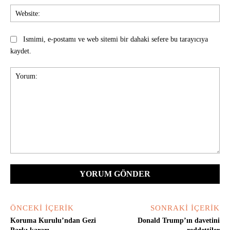
Web
Ismimi, e-postamı ve web sitemi bir dahaki sefere bu tarayıcıya
kaydet.
Yorum:
ÖNCEKI İÇERIK
SONRAKI İÇERIK
Koruma Kurulu’ndan Gezi
Donald Trump’ın davetini