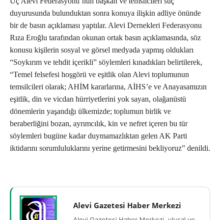
Üç Alevi Federasyonu’nun başkan ve temsilcileri suç
duyurusunda bulunduktan sonra konuya ilişkin adliye önünde
bir de basın açıklaması yaptılar. Alevi Dernekleri Federasyonu
Rıza Eroğlu tarafından okunan ortak basın açıklamasında, söz
konusu kişilerin sosyal ve görsel medyada yapmış oldukları
“Soykırım ve tehdit içerikli” söylemleri kınadıkları belirtilerek,
“Temel felsefesi hoşgörü ve eşitlik olan Alevi toplumunun
temsilcileri olarak; AHİM kararlarına, AİHS’e ve Anayasamızın
eşitlik, din ve vicdan hürriyetlerini yok sayan, olağanüstü
dönemlerin yaşandığı ülkemizde; toplumun birlik ve
beraberliğini bozan, ayrımcılık, kin ve nefret içeren bu tür
söylemleri bugüne kadar duymamazlıktan gelen AK Parti
iktidarını sorumluluklarını yerine getirmesini bekliyoruz” denildi.
Alevi Gazetesi Haber Merkezi
Alevi Gazetesi Haber Merkezi, ulusal ve