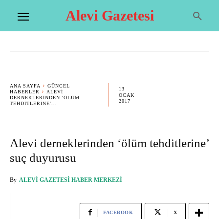
Alevi Gazetesi
ANA SAYFA
GÜNCEL
13
HABERLER
ALEVI
OCAK
DERNEKLERINDEN 'ÖLÜM
2017
TEHDITLERINE'...
Alevi derneklerinden ‘ölüm tehditlerine’
suç duyurusu
By
ALEVI GAZETESI HABER MERKEZI
FACEBOOK
X