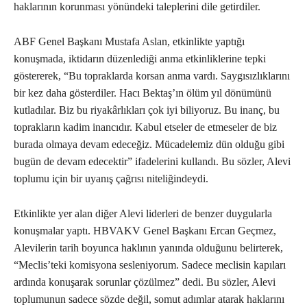
haklarının korunması yönündeki taleplerini dile getirdiler.
ABF Genel Başkanı Mustafa Aslan, etkinlikte yaptığı
konuşmada, iktidarın düzenlediği anma etkinliklerine tepki
göstererek, “Bu topraklarda korsan anma vardı. Saygısızlıklarını
bir kez daha gösterdiler. Hacı Bektaş’ın ölüm yıl dönümünü
kutladılar. Biz bu riyakârlıkları çok iyi biliyoruz. Bu inanç, bu
toprakların kadim inancıdır. Kabul etseler de etmeseler de biz
burada olmaya devam edeceğiz. Mücadelemiz dün olduğu gibi
bugün de devam edecektir” ifadelerini kullandı. Bu sözler, Alevi
toplumu için bir uyanış çağrısı niteliğindeydi.
Etkinlikte yer alan diğer Alevi liderleri de benzer duygularla
konuşmalar yaptı. HBVAKV Genel Başkanı Ercan Geçmez,
Alevilerin tarih boyunca haklının yanında olduğunu belirterek,
“Meclis’teki komisyona sesleniyorum. Sadece meclisin kapıları
ardında konuşarak sorunlar çözülmez” dedi. Bu sözler, Alevi
toplumunun sadece sözde değil, somut adımlar atarak haklarını