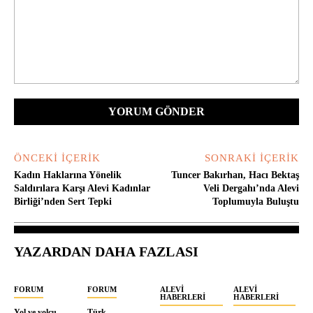
Yorum:
ÖNCEKI İÇERIK
SONRAKI İÇERIK
Kadın Haklarına Yönelik
Tuncer Bakırhan, Hacı Bektaş
Saldırılara Karşı Alevi Kadınlar
Veli Dergahı’nda Alevi
Birliği’nden Sert Tepki
Toplumuyla Buluştu
YAZARDAN DAHA FAZLASI
FORUM
FORUM
ALEVI
ALEVI
HABERLERI
HABERLERI
Yol ve yolcu
Türk