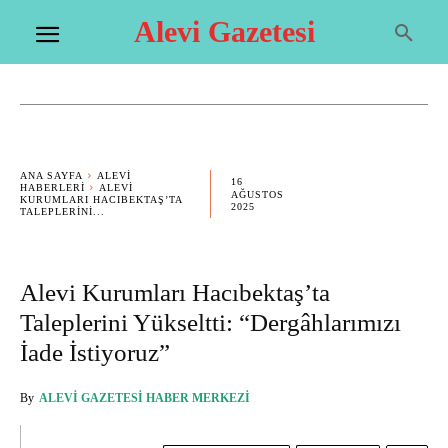
Alevi Gazetesi
ANA SAYFA
ALEVI
16
HABERLERI
ALEVI
AĞUSTOS
KURUMLARI HACIBEKTAŞ’TA
2025
TALEPLERINI...
Alevi Kurumları Hacıbektaş’ta
Taleplerini Yükseltti: “Dergâhlarımızı
İade İstiyoruz”
By
ALEVI GAZETESI HABER MERKEZI