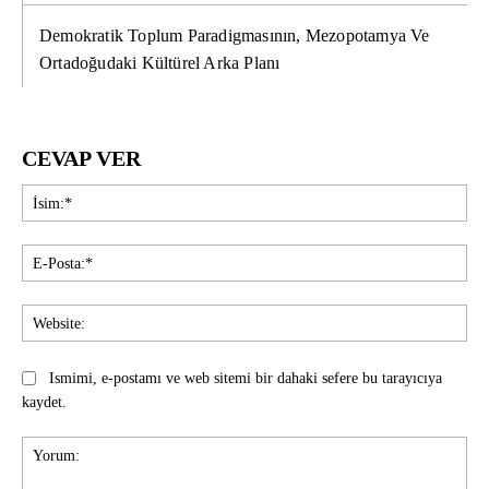
Demokratik Toplum Paradigmasının, Mezopotamya Ve
Ortadoğudaki Kültürel Arka Planı
CEVAP VER
İsi
E-
Pos
Web
Ismimi, e-postamı ve web sitemi bir dahaki sefere bu tarayıcıya
kaydet.