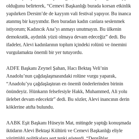
olduğunu belirterek, “Cemevi Başkanlığı burada korsan etkinlik
yapılırken Dersim’de de kayyım vali festival yapıyor. Bu inanca
atanmış bir kayyımdır. Ben buradan kadın canlara seslenmek
istiyorum; Kadıncık Ana’yı anmayı unutmayın. Bu ülkenin
demokratik, aydınlık yüzü olmaya devam edeceğiz” dedi. Bu
ifadeler, Alevi kadınlarının toplum içindeki rolünü ve önemini
vurgulamakta önemli bir yer tutuyordu.
ADFE Başkanı Zeynel Şahan, Hacı Bektaş Veli’nin
Anadolu’nun çağdaşlaşmasındaki rolüne vurgu yaparak,
“Anadolu’yu çağdaşlaştıran en önemli önderlerinden birinin
önündeyiz. Hünkarın felsefesiyle Hakk, Muhammed, Ali yolu
ilelebet devam edecektir” dedi. Bu sözler, Alevi inancının derin
köklerine atıfta bulundu.
AABK Eşit Başkanı Hüseyin Mat, mitingde yaptığı konuşmada
iktidarın Alevi Bektaşi Kültürü ve Cemevi Başkanlığı eliyle
yürüttüğü politikalara sert tepki gösterdi. “Dergâhlar