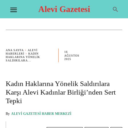
Alevi Gazetesi
ANA SAYFA
ALEVI
16
HABERLERI
KADIN
AĞUSTOS
HAKLARINA YÖNELIK
2025
SALDIRILARA...
Kadın Haklarına Yönelik Saldırılara
Karşı Alevi Kadınlar Birliği’nden Sert
Tepki
By
ALEVI GAZETESI HABER MERKEZI