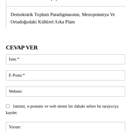
Demokratik Toplum Paradigmasının, Mezopotamya Ve
Ortadoğudaki Kültürel Arka Planı
CEVAP VER
İsi
E-
Pos
Web
Ismimi, e-postamı ve web sitemi bir dahaki sefere bu tarayıcıya
kaydet.