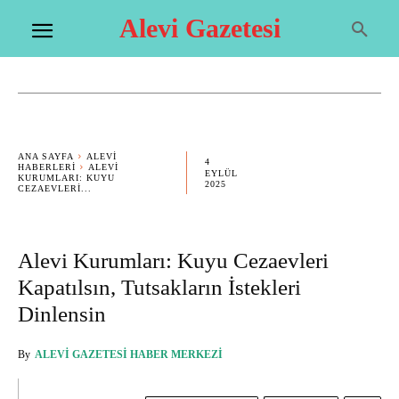
Alevi Gazetesi
ANA SAYFA
ALEVI
4
HABERLERI
ALEVI
EYLÜL
KURUMLARI: KUYU
2025
CEZAEVLERI...
Alevi Kurumları: Kuyu Cezaevleri
Kapatılsın, Tutsakların İstekleri
Dinlensin
By
ALEVI GAZETESI HABER MERKEZI