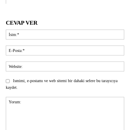
CEVAP VER
İsi
E-
Pos
Web
Ismimi, e-postamı ve web sitemi bir dahaki sefere bu tarayıcıya
kaydet.