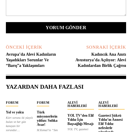
Yorum:
ÖNCEKI İÇERIK
SONRAKI İÇERIK
Avrupa’da Alevi Kadınların
Kadıncık Ana Anıtı
Yaşadıkları Sorunlar Ve
Avusturya’da Açılıyor: Alevi
“Barış”a Yaklaşımları
Kadınlardan Birlik Çağrısı
YAZARDAN DAHA FAZLASI
FORUM
FORUM
ALEVI
ALEVI
HABERLERI
HABERLERI
Yol ve yolcu
Türk
YOL TV’den Elif
Gazeteci Şükrü
misyonerlerin
Kürt sorunu iki yüzyılı
Yıldız İçin
Yıldız’ın Annesi
yıldızı: Sıdıka
bulan ve her gün
Başsağlığı Mesajı
Elif Yıldız
Avar!
kanayan bir
nefeslerle
YOL TV, gazeteci
sorundur....
M.Kemal’in “Sen
uğurlandı