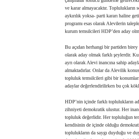
çalışmalar sonucu gündeme getirecekt
ve karar almayacaktır. Toplulukların s
aykırılık yoksa- parti kararı haline ge
programı esas olarak Alevilerin taleple
kurum temsilcileri HDP’den aday olmu
Bu açıdan herhangi bir partiden birey
olarak aday olmak farklı şeylerdir. 
ayrı olarak Alevi inancına sahip adayl
almaktadırlar. Onlar da Alevilik konus
topluluk temsilcileri gibi bir konumları
adaylar değerlendirilirken bu çok kökl
HDP’nin içinde farklı toplulukların ada
zihniyeti demokratik ulustur. Her inanç
topluluk değerlidir. Her topluluğun te
kendisinin de içinde olduğu demokrati
toplulukların da saygı duyduğu ve du