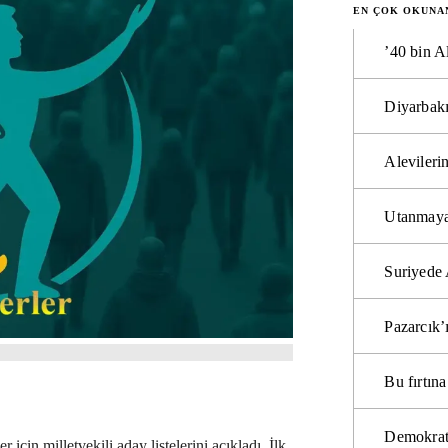
EN ÇOK OKUNA
’40 bin A
Diyarbakı
Alevilerin
Utanmaya
Suriyede 
Pazarcık’
Bu fırtı
Demokrat
 için milletvekili aday listelerini açıkladı. İlk