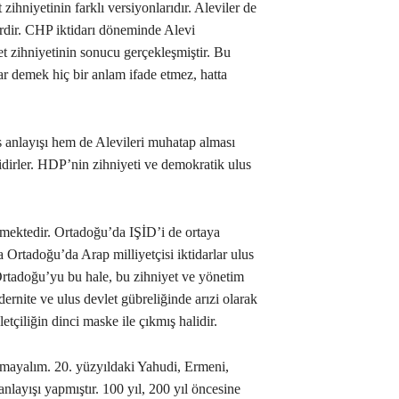
ihniyetinin farklı versiyonlarıdır. Aleviler de
rdir. CHP iktidarı döneminde Alevi
et zihniyetinin sonucu gerçekleşmiştir. Bu
ar demek hiç bir anlam ifade etmez, hatta
anlayışı hem de Alevileri muhatap alması
lidirler. HDP’nin zihniyeti ve demokratik ulus
mektedir. Ortadoğu’da IŞİD’i de ortaya
ca Ortadoğu’da Arap milliyetçisi iktidarlar ulus
. Ortadoğu’yu bu hale, bu zihniyet ve yönetim
odernite ve ulus devlet gübreliğinde arızi olarak
etçiliğin dinci maske ile çıkmış halidir.
şmayalım. 20. yüzyıldaki Yahudi, Ermeni,
anlayışı yapmıştır. 100 yıl, 200 yıl öncesine