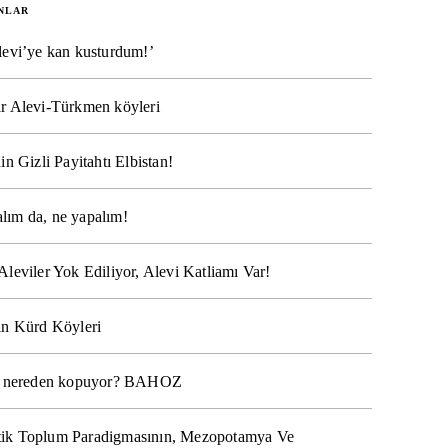
NLAR
levi’ye kan kusturdum!’
r Alevi-Türkmen köyleri
in Gizli Payitahtı Elbistan!
lım da, ne yapalım!
Aleviler Yok Ediliyor, Alevi Katliamı Var!
ın Kürd Köyleri
na nereden kopuyor? BAHOZ
ik Toplum Paradigmasının, Mezopotamya Ve