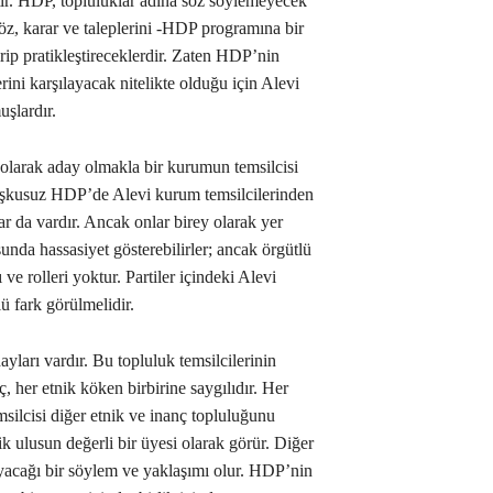
ir. HDP, topluluklar adına söz söylemeyecek
öz, karar ve taleplerini -HDP programına bir
tirip pratikleştireceklerdir. Zaten HDP’nin
rini karşılayacak nitelikte olduğu için Alevi
şlardır.
 olarak aday olmakla bir kurumun temsilcisi
Kuşkusuz HDP’de Alevi kurum temsilcilerinden
ar da vardır. Ancak onlar birey olarak yer
unda hassasiyet gösterebilirler; ancak örgütlü
 ve rolleri yoktur. Partiler içindeki Alevi
ü fark görülmelidir.
yları vardır. Bu topluluk temsilcilerinin
, her etnik köken birbirine saygılıdır. Her
msilcisi diğer etnik ve inanç topluluğunu
k ulusun değerli bir üyesi olarak görür. Diğer
yacağı bir söylem ve yaklaşımı olur. HDP’nin