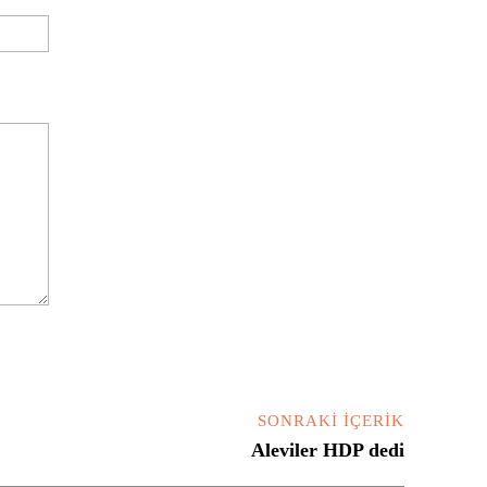
Website:
SONRAKI İÇERIK
Aleviler HDP dedi