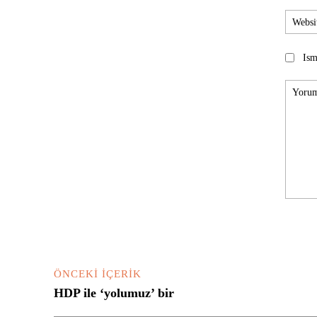
Ism
Yorum:
ÖNCEKI İÇERIK
HDP ile ‘yolumuz’ bir