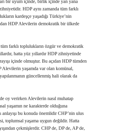
arı bir uyum içinde, birlik içinde yan yana
ihniyetidir. HDP aynı zamanda tüm farklı
lulukların kardeşçe yaşadığı Türkiye’nin
açıdan HDP Alevilerin demokratik bir ülkede
 tüm farklı toplulukların özgür ve demokratik
llardır, hatta yüz yıllardır HDP zihniyetinde
 arayışı içinde olmuştur. Bu açıdan HDP tümden
DP Alevilerin yaşamda var olan komünal,
 yapılanmanın güncellenmiş hali olarak da
de oy verirken Alevilerin nasıl muhatap
msal yaşamın ne karakterde olduğuna
s anlayışı bu konuda önemlidir CHP’nin ulus
yasi, toplumsal yaşama uygun değildir. Hatta
layışından çekmişlerdir. CHP de, DP de, AP de,