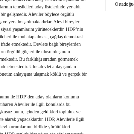
Ortadoğud
ının temsilcileri aday listelerinde yer aldı.
bir gelişmedir. Aleviler böylece örgütlü
ş ve yer almış olmaktadırlar. Alevi bireyler
k siyasi yaşamlarını yürüteceklerdir. HDP’nin
ilcileri ile muhatap alması, çağdaş demokrasi
ı ifade etmektedir. Devlete bağlı bireylerden
arın örgütlü güçleri ile ulusu oluşturan
rmektedir. Bu farklılığı sıradan görmemek
ifade etmektedir. Ulus-devlet anlayışından
önetim anlayışına ulaşmak köklü ve gerçek bir
konumu ile HDP’den aday olanların konumu
tibaren Aleviler ile ilgili konularda bu
şkusuz bunu, içinden geldikleri topluluk ve
te alarak yapacaklardır. HDP, Alevilerle ilgili
Alevi kurumlarının birlikte yürüttükleri