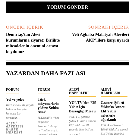
ÖNCEKI İÇERIK
SONRAKI İÇERIK
Demirtaş’tan Alevi
Veli Ağbaba Malatyalı Alevileri
kurumlarına ziyaret: Birlikte
AKP’lilere karşı uyardı
mücadelenin önemini ortaya
koydunuz
YAZARDAN DAHA FAZLASI
FORUM
FORUM
ALEVI
ALEVI
HABERLERI
HABERLERI
Yol ve yolcu
Türk
YOL TV’den Elif
Gazeteci Şükrü
misyonerlerin
Kürt sorunu iki yüzyılı
Yıldız İçin
Yıldız’ın Annesi
yıldızı: Sıdıka
bulan ve her gün
Başsağlığı Mesajı
Elif Yıldız
Avar!
kanayan bir
nefeslerle
YOL TV, gazeteci
sorundur....
M.Kemal’in “Sen
uğurlandı
Şükrü Yıldız'ın annesi
misyoner
ALEVI
Elif Yıldız'ın 78
PİRHA – Gazeteci
Avar’sın” dediği
GAZETESI
HABER
yaşında İstanbul'da...
Şükrü Yıldız’ın annesi
ve “dağlara ışık
MERKEZI
Elif Yıldız İstanbul
taşıyan” efsane