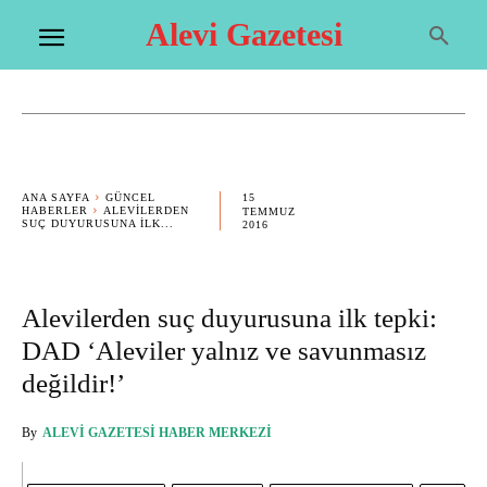
Alevi Gazetesi
15
ANA SAYFA
GÜNCEL
HABERLER
ALEVILERDEN
TEMMUZ
SUÇ DUYURUSUNA ILK...
2016
Alevilerden suç duyurusuna ilk tepki:
DAD ‘Aleviler yalnız ve savunmasız
değildir!’
By
ALEVI GAZETESI HABER MERKEZI