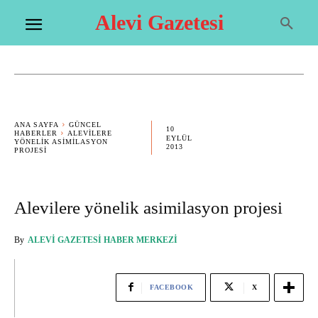
Alevi Gazetesi
ANA SAYFA
GÜNCEL
10
HABERLER
ALEVILERE
EYLÜL
YÖNELIK ASIMILASYON
2013
PROJESI
Alevilere yönelik asimilasyon projesi
By
ALEVI GAZETESI HABER MERKEZI
FACEBOOK
X