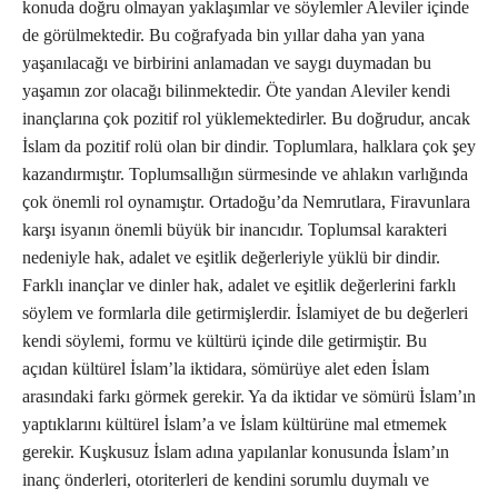
konuda doğru olmayan yaklaşımlar ve söylemler Aleviler içinde
de görülmektedir. Bu coğrafyada bin yıllar daha yan yana
yaşanılacağı ve birbirini anlamadan ve saygı duymadan bu
yaşamın zor olacağı bilinmektedir. Öte yandan Aleviler kendi
inançlarına çok pozitif rol yüklemektedirler. Bu doğrudur, ancak
İslam da pozitif rolü olan bir dindir. Toplumlara, halklara çok şey
kazandırmıştır. Toplumsallığın sürmesinde ve ahlakın varlığında
çok önemli rol oynamıştır. Ortadoğu’da Nemrutlara, Firavunlara
karşı isyanın önemli büyük bir inancıdır. Toplumsal karakteri
nedeniyle hak, adalet ve eşitlik değerleriyle yüklü bir dindir.
Farklı inançlar ve dinler hak, adalet ve eşitlik değerlerini farklı
söylem ve formlarla dile getirmişlerdir. İslamiyet de bu değerleri
kendi söylemi, formu ve kültürü içinde dile getirmiştir. Bu
açıdan kültürel İslam’la iktidara, sömürüye alet eden İslam
arasındaki farkı görmek gerekir. Ya da iktidar ve sömürü İslam’ın
yaptıklarını kültürel İslam’a ve İslam kültürüne mal etmemek
gerekir. Kuşkusuz İslam adına yapılanlar konusunda İslam’ın
inanç önderleri, otoriterleri de kendini sorumlu duymalı ve