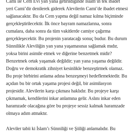
Cami ile Cem Evi yan yana getirildiğinde İslam’ın tek ibadet
yeri Cami’dir denilerek giderek Alevilerin Cami’de ibadet etmesi
sağlanacaktır. Bu da Cem yapma değil namaz kılma biçiminde
gerçekleştirilecektir. İlk önce bayram namazlarına, sonra
cumalara, daha sonra da tüm vakitlerde camiye çağırma
gerçekleşecektir. Bu projenin yaratacağı sonuç budur. Bu durum
Sünnilikle Aleviliğin yan yana yaşamasınaı sağlamak mıdır,
yoksa birini asimile etmek ve diğerine benzetmek midir?
Benzetmek ortak yaşamak değildir; yan yana yaşama değildir.
Doğru ve demokratik zihniyet kesinlikle benzeştirmek olamaz.
Bu proje birbirini anlama adına benzeşmeyi hedeflemektedir. Bu
açıdan bu bir ortak yaşama projesi değil, bir asimilasyon
projesidir. Alevilerin karşı çıkması haklıdır. Bu projeye karşı
çıkmamak, kendilerini inkar anlamına gelir. Aslını inkar eden
haramzade olacağına göre bu projeye sessiz kalmak haramzade
olmaya adım atmaktır.
Aleviler tabii ki İslam’ı Sünniliği ve Şiiliği anlamalıdır. Bu