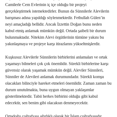
Camilerle Cem Evlerinin iç içe olduğu bir projeyi
gerçekleştirmek istemektedirler. Bunun da Sünnilerle Alevilerin
barışması adına yapıldığı söylenmektedir. Fethullah Gülen’in
neyi amaçladığı bellidir. Ancak İzzettin Doğan bunu neden
kabul etmiş anlamak mümkün değil. Ortada şaibeli bir durum
bulunmaktadır. Nitekim Alevi örgütlerinin tümüne yakını bu
yakınlaşmaya ve projeye karşı itirazlarını yükseltmişlerdir.
Kuşkusuz Alevilerle Sünnilerin birbirlerini anlamaları ve ortak
yaşamayı bilmeleri çok çok önemlidir. Sürekli birbirlerine karşı
güvensiz olarak yaşamak mümkün değil. Aleviler Sünnileri,
Sünniler de Alevileri anlamak durumundadır. Sürekli komşu
olacakları bilinciyle hareket etmeleri önemlidir. Zaman zaman bu
durum unutulmakta, buna uygun olmayan yaklaşımlar
gösterilmektedir. Tabii herkes birbirini olduğu gibi kabul
edecektir, sen benim gibi olacaksın denmeyecektir.
Ortadoğu coğrafyası ağırlıklı olarak bir İslam coğrafyasıdır.