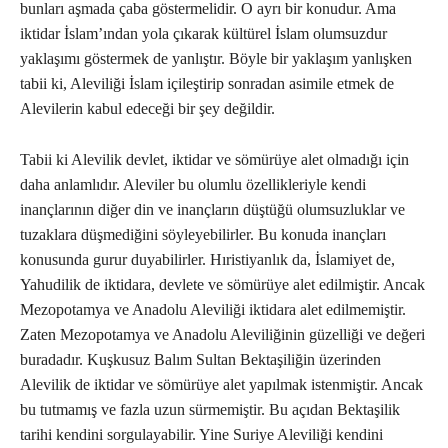
bunları aşmada çaba göstermelidir. O ayrı bir konudur. Ama
iktidar İslam’ından yola çıkarak kültürel İslam olumsuzdur
yaklaşımı göstermek de yanlıştır. Böyle bir yaklaşım yanlışken
tabii ki, Aleviliği İslam içileştirip sonradan asimile etmek de
Alevilerin kabul edeceği bir şey değildir.
Tabii ki Alevilik devlet, iktidar ve sömürüye alet olmadığı için
daha anlamlıdır. Aleviler bu olumlu özellikleriyle kendi
inançlarının diğer din ve inançların düştüğü olumsuzluklar ve
tuzaklara düşmediğini söyleyebilirler. Bu konuda inançları
konusunda gurur duyabilirler. Hıristiyanlık da, İslamiyet de,
Yahudilik de iktidara, devlete ve sömürüye alet edilmiştir. Ancak
Mezopotamya ve Anadolu Aleviliği iktidara alet edilmemiştir.
Zaten Mezopotamya ve Anadolu Aleviliğinin güzelliği ve değeri
buradadır. Kuşkusuz Balım Sultan Bektaşiliğin üzerinden
Alevilik de iktidar ve sömürüye alet yapılmak istenmiştir. Ancak
bu tutmamış ve fazla uzun sürmemiştir. Bu açıdan Bektaşilik
tarihi kendini sorgulayabilir. Yine Suriye Aleviliği kendini