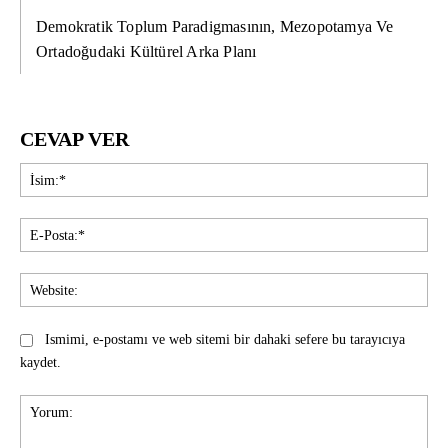
Demokratik Toplum Paradigmasının, Mezopotamya Ve
Ortadoğudaki Kültürel Arka Planı
CEVAP VER
İsi
E-
Pos
Web
Ismimi, e-postamı ve web sitemi bir dahaki sefere bu tarayıcıya
kaydet.