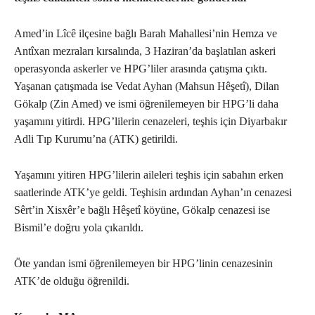
Amed’in Lîcê ilçesine bağlı Barah Mahallesi’nin Hemza ve
Antîxan mezraları kırsalında, 3 Haziran’da başlatılan askeri
operasyonda askerler ve HPG’liler arasında çatışma çıktı.
Yaşanan çatışmada ise Vedat Ayhan (Mahsun Hêşetî), Dilan
Gökalp (Zin Amed) ve ismi öğrenilemeyen bir HPG’li daha
yaşamını yitirdi. HPG’lilerin cenazeleri, teşhis için Diyarbakır
Adli Tıp Kurumu’na (ATK) getirildi.
Yaşamını yitiren HPG’lilerin aileleri teşhis için sabahın erken
saatlerinde ATK’ye geldi. Teşhisin ardından Ayhan’ın cenazesi
Sêrt’in Xisxêr’e bağlı Hêşetî köyüne, Gökalp cenazesi ise
Bismil’e doğru yola çıkarıldı.
Öte yandan ismi öğrenilemeyen bir HPG’linin cenazesinin
ATK’de olduğu öğrenildi.