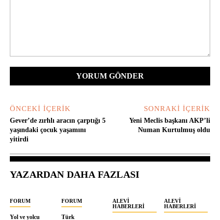
Yorum:
ÖNCEKI İÇERIK
SONRAKI İÇERIK
Gever’de zırhlı aracın çarptığı 5
Yeni Meclis başkanı AKP’li
yaşındaki çocuk yaşamını
Numan Kurtulmuş oldu
yitirdi
YAZARDAN DAHA FAZLASI
FORUM
FORUM
ALEVI
ALEVI
HABERLERI
HABERLERI
Yol ve yolcu
Türk