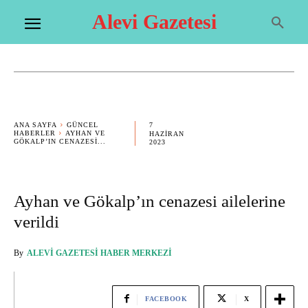
Alevi Gazetesi
7
ANA SAYFA
GÜNCEL
HABERLER
AYHAN VE
HAZIRAN
GÖKALP’IN CENAZESI...
2023
Ayhan ve Gökalp’ın cenazesi ailelerine
verildi
By
ALEVI GAZETESI HABER MERKEZI
FACEBOOK
X