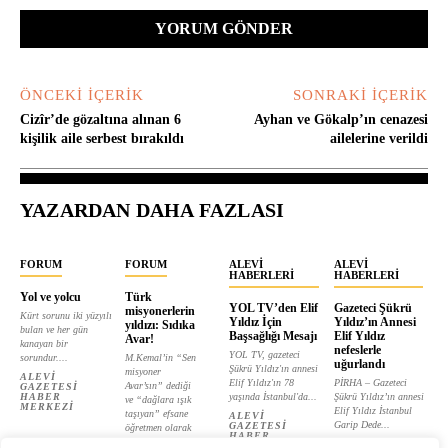
ÖNCEKI İÇERIK
SONRAKI İÇERIK
Cizîr’de gözaltına alınan 6
Ayhan ve Gökalp’ın cenazesi
kişilik aile serbest bırakıldı
ailelerine verildi
YAZARDAN DAHA FAZLASI
FORUM
FORUM
ALEVI
ALEVI
HABERLERI
HABERLERI
Yol ve yolcu
Türk
YOL TV’den Elif
Gazeteci Şükrü
misyonerlerin
Kürt sorunu iki yüzyılı
Yıldız İçin
Yıldız’ın Annesi
yıldızı: Sıdıka
bulan ve her gün
Başsağlığı Mesajı
Elif Yıldız
Avar!
kanayan bir
nefeslerle
YOL TV, gazeteci
sorundur....
M.Kemal’in “Sen
uğurlandı
Şükrü Yıldız'ın annesi
misyoner
ALEVI
Elif Yıldız'ın 78
PİRHA – Gazeteci
Avar’sın” dediği
GAZETESI
HABER
yaşında İstanbul'da...
Şükrü Yıldız’ın annesi
ve “dağlara ışık
MERKEZI
Elif Yıldız İstanbul
taşıyan” efsane
ALEVI
Garip Dede...
GAZETESI
öğretmen olarak
HABER
tanıtılan...
ALEVI
MERKEZI