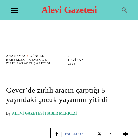
Alevi Gazetesi
7
ANA SAYFA
GÜNCEL
HABERLER
GEVER’DE
HAZIRAN
ZIRHLI ARACIN ÇARPTIĞI...
2023
Gever’de zırhlı aracın çarptığı 5
yaşındaki çocuk yaşamını yitirdi
By
ALEVI GAZETESI HABER MERKEZI
FACEBOOK
X