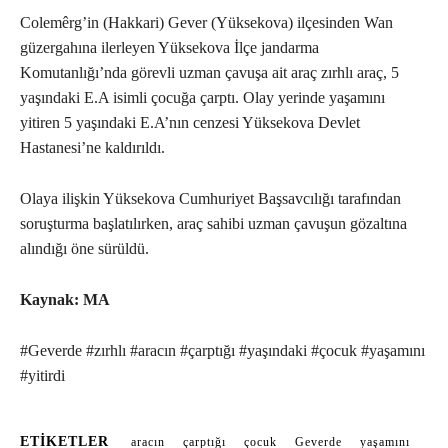
Colemêrg’in (Hakkari) Gever (Yüksekova) ilçesinden Wan
güzergahına ilerleyen Yüksekova İlçe jandarma
Komutanlığı’nda görevli uzman çavuşa ait araç zırhlı araç, 5
yaşındaki E.A isimli çocuğa çarptı. Olay yerinde yaşamını
yitiren 5 yaşındaki E.A’nın cenzesi Yüksekova Devlet
Hastanesi’ne kaldırıldı.
Olaya ilişkin Yüksekova Cumhuriyet Başsavcılığı tarafından
soruşturma başlatılırken, araç sahibi uzman çavuşun gözaltına
alındığı öne sürüldü.
Kaynak: MA
#Geverde #zırhlı #aracın #çarptığı #yaşındaki #çocuk #yaşamını
#yitirdi
ETIKETLER
aracın
çarptığı
çocuk
Geverde
yaşamını