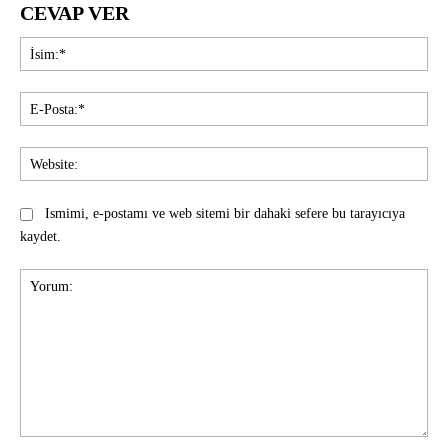
CEVAP VER
İsi
E-
Pos
Web
Ismimi, e-postamı ve web sitemi bir dahaki sefere bu tarayıcıya
kaydet.
Yorum: