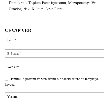
Demokratik Toplum Paradigmasının, Mezopotamya Ve
Ortadoğudaki Kültürel Arka Planı
CEVAP VER
İsi
E-
Pos
Web
Ismimi, e-postamı ve web sitemi bir dahaki sefere bu tarayıcıya
kaydet.