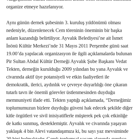
organize etmeye hazırlanıyor.
Aynı günün dernek şubesinin 3. kuruluş yıldönümü olması
nedeniyle, düzenlenecek Cem töreninin öneminin bir başka
anlam kazandığı belirtiliyor. Ayvalık Belediyesi’ne ait İsmet
İnönü Kültür Merkezi’nde 31 Mayıs 2011 Perşembe günü saat
19.00’da yapılacak organizasyon ile ilgili açıklamalarda bulunan
Pir Sultan Abdal Kültür Derneği Ayvalık Şube Başkanı Vedat
Tekten, derneğin kurulduğu 2009 yılından bu yana Ayvalık ve
civarında aktif üye potansiyeli ve etkin faaliyetleri ile
demokratik, ilerici, aydınlık ve çevreye duyarlılığı öne çıkaran
tutarlı tavrı ile önemli görevler üstlenmesinden duyduğu
memnuniyeti ifade etti. Tekten yaptığı açıklamada, “Derneğimiz
toplumumuzun bizlere duyduğu güveni hak edecek şekilde diğer
kitle örgütleri ve sivil inisiyatiflerle müşterek pek çok etkinliğe
de katkı sunmuş, desteklemiştir. Ayvalık ve civarında yaşayan
yaklaşık 4 bin Alevi vatandaşımıza ki, bu sayı yaz mevsiminde
20 bini bulmaktadır. Gerek toplumsal yaşam alanında gerekse