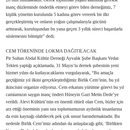
inanç düzleminde önderlik etmeyi görev bilen derneğimiz, 7
kişilik yönetim kurulunda 5 kadına görev vererek bir ilki
gerçekleştirmiş ve onların yoğun çalışmalarıyla gücünü
arttırarak, kuruluşundan bu yana geçen 3 yıllık süreci başarılarla
süslemesini bilmiştir” dedi.
CEM TÖRENİNDE LOKMA DAĞITILACAK
Pir Sultan Abdal Kültür Derneği Ayvalık Şube Başkanı Vedat
Tekten yaptığı açıklamada, 31 Mayıs’ta dernek şubesinin yeni
hizmet yılını da kutlayacaklarını vurgulayarak, “Bu amaçla
geçtiğimiz yıl ilkini gerçekleştirdiğimiz Birlik Cem’inin, bu yıl
ikincisini organize ediyoruz. Cem erkanını yürütme görevi bu yıl
camiamızın saygın inanç önderi Hüseyin Gazi Metin Dede’ye
verildi. Alevi Kültürü’nün en önemli ritüeli olan Cem, bizler için
arz ettiği öneminin yanı sıra toplumumuzun aydınlık insanlarına
da esin kaynağı olabilecek pek çok unsur barındırmaktadır. Bu
nedenle Birlik Cem’imiz adından da anlaşılacağı gibi, ‘Birlikten