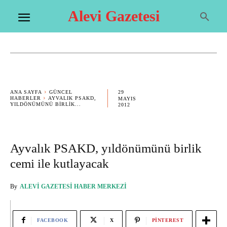
Alevi Gazetesi
29
ANA SAYFA
GÜNCEL
HABERLER
AYVALIK PSAKD,
MAYIS
YILDÖNÜMÜNÜ BIRLIK...
2012
Ayvalık PSAKD, yıldönümünü birlik
cemi ile kutlayacak
By
ALEVI GAZETESI HABER MERKEZI
FACEBOOK
X
PINTEREST