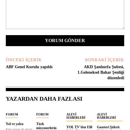
Yorum:
ÖNCEKI İÇERIK
SONRAKI İÇERIK
ABF Genel Kurulu yapıldı
AKD Şanlıurfa Şubesi,
1.Geleneksel Bahar Şenliği
düzenledi
YAZARDAN DAHA FAZLASI
FORUM
FORUM
ALEVI
ALEVI
HABERLERI
HABERLERI
Yol ve yolcu
Türk
YOL TV’den Elif
Gazeteci Şükrü
misyonerlerin
Kürt sorunu iki yüzyılı