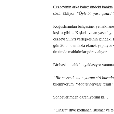
Cezaevinin arka bahçesindeki bankta
sözü. Ekliyor:
“Öyle bir yasa çıkardı
Koğuşlarından bahçesine, yemekhanesi
kışlası gibi… Kışlada vatan yaşatılıyor
cezaevi Silivri yerleşkesinin içindeki 
gün 20 binden fazla ekmek yapılıyor ve
üretimde mahkûmlar görev alıyor.
Bir başka mahkûm yaklaşıyor yanı
“Biz neyse de utanıyorum sizi burad
bilemiyorum,
“Adalet herkese lazım”
Sohbetlerimden öğreniyorum ki…
“Cinsel”
diye kodlanan istismar ve tec