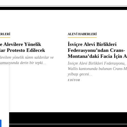
ERLERI
ALEVI HABERLERI
e Alevilere Yönelik
İsviçre Alevi Birlikleri
ar Protesto Edilecek
Federasyonu’ndan Crans-
Montana’daki Facia İçin 
evilere yönelik süren saldırılar ve
kamuoyunda derin bir tepki...
İsviçre Alevi Birlikleri Federasyonu, 
Wallis kantonunda bulunan Crans-
yılbaşı gecesi...
EDITOR
z