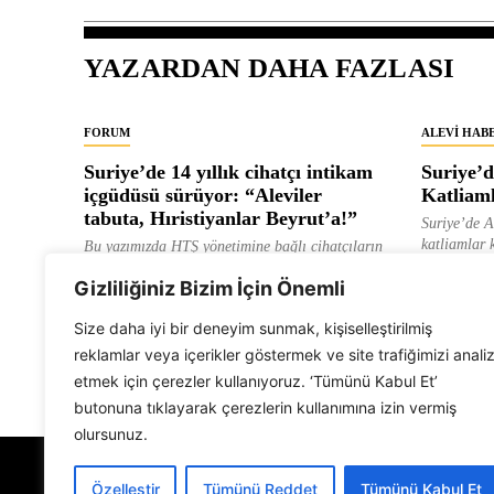
YAZARDAN DAHA FAZLASI
FORUM
ALEVI HAB
Suriye’de 14 yıllık cihatçı intikam
Suriye’d
içgüdüsü sürüyor: “Aleviler
Katliaml
tabuta, Hıristiyanlar Beyrut’a!”
Suriye’de Al
katliamlar 
Bu yazımızda HTŞ yönetimine bağlı cihatçıların
Suriye genelinde ve geçici hükümet...
EDITOR
Gizliliğiniz Bizim İçin Önemli
EDITOR
Size daha iyi bir deneyim sunmak, kişiselleştirilmiş
reklamlar veya içerikler göstermek ve site trafiğimizi anali
etmek için çerezler kullanıyoruz. ‘Tümünü Kabul Et’
butonuna tıklayarak çerezlerin kullanımına izin vermiş
olursunuz.
Özelleştir
Tümünü Reddet
Tümünü Kabul Et