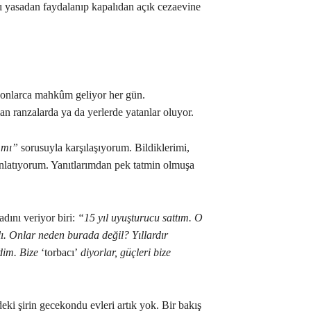
nı yasadan faydalanıp kapalıdan açık cezaevine
 onlarca mahkûm geliyor her gün.
n ranzalarda ya da yerlerde yatanlar oluyor.
r mı”
sorusuyla karşılaşıyorum. Bildiklerimi,
anlatıyorum. Yanıtlarımdan pek tatmin olmuşa
dını veriyor biri:
“15 yıl uyuşturucu sattım. O
. Onlar neden burada değil? Yıllardır
dim. Bize
‘torbacı’
diyorlar, güçleri bize
 şirin gecekondu evleri artık yok. Bir bakış