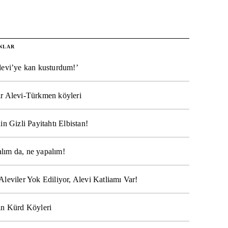
NLAR
levi’ye kan kusturdum!’
r Alevi-Türkmen köyleri
in Gizli Payitahtı Elbistan!
lım da, ne yapalım!
Aleviler Yok Ediliyor, Alevi Katliamı Var!
ın Kürd Köyleri