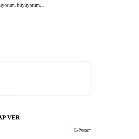
Yazıyorum, büyüyorum…
AP VER
İsim:*