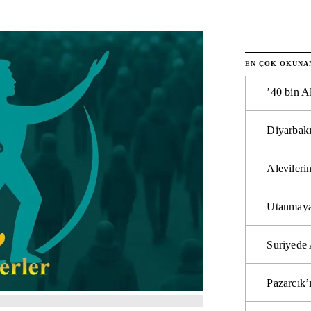
EN ÇOK OKUNA
’40 bin A
Diyarbakı
Alevilerin
Utanmaya
Suriyede 
Pazarcık’