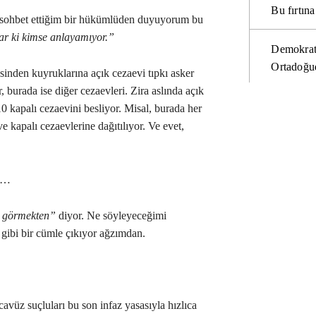
Bu fırtı
 sohbet ettiğim bir hükümlüden duyuyorum bu
lar ki kimse anlayamıyor.”
Demokrat
Ortadoğud
nden kuyruklarına açık cezaevi tıpkı asker
, burada ise diğer cezaevleri. Zira aslında açık
10 kapalı cezaevini besliyor. Misal, burada her
 kapalı cezaevlerine dağıtılıyor. Ve evet,
ma…
a görmekten”
diyor. Ne söyleyeceğimi
gibi bir cümle çıkıyor ağzımdan.
avüz suçluları bu son infaz yasasıyla hızlıca