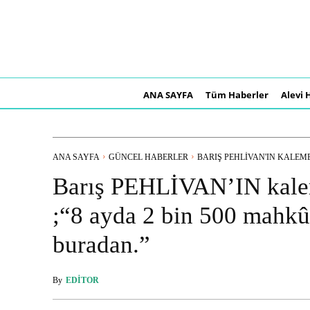
ANA SAYFA
Tüm Haberler
Alevi 
ANA SAYFA
GÜNCEL HABERLER
BARIŞ PEHLİVAN'IN KALEME 
Barış PEHLİVAN’IN kalem
;“8 ayda 2 bin 500 mahkû
buradan.”
By
EDITOR