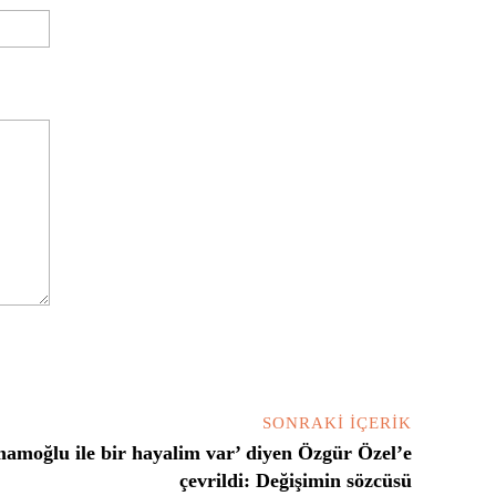
Website:
SONRAKI İÇERIK
amoğlu ile bir hayalim var’ diyen Özgür Özel’e
çevrildi: Değişimin sözcüsü