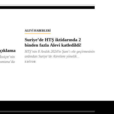
ALEVI HABERLERI
Suriye’de HTŞ iktidarında 2
binden fazla Alevi katledildi!
Açıklama
HTŞ’nin 8 Aralık 2024’te Şam’ı ele geçirmesinin
ardından Suriye’de Alevilere yönelik...
İsviçre’nin
Montana’da
EDITOR