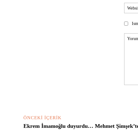
Ism
Yorum:
ÖNCEKI İÇERIK
Ekrem İmamoğlu duyurdu… Mehmet Şimşek’ten