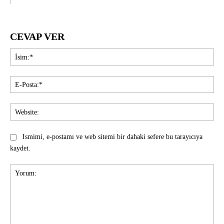
CEVAP VER
İsi
E-
Pos
Web
Ismimi, e-postamı ve web sitemi bir dahaki sefere bu tarayıcıya
kaydet.