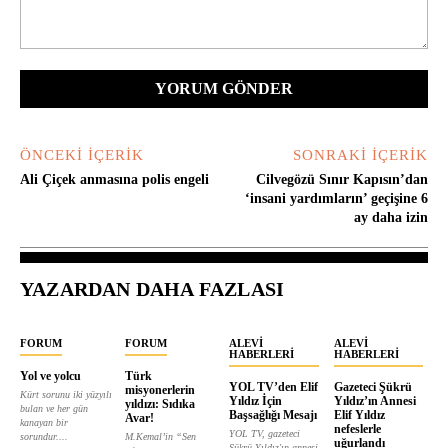
Yorum:
ÖNCEKI İÇERIK
SONRAKI İÇERIK
Ali Çiçek anmasına polis engeli
Cilvegözü Sınır Kapısın’dan
‘insani yardımların’ geçişine 6
ay daha izin
YAZARDAN DAHA FAZLASI
FORUM
FORUM
ALEVI
ALEVI
HABERLERI
HABERLERI
Yol ve yolcu
Türk
YOL TV’den Elif
Gazeteci Şükrü
misyonerlerin
Kürt sorunu iki yüzyılı
Yıldız İçin
Yıldız’ın Annesi
yıldızı: Sıdıka
bulan ve her gün
Başsağlığı Mesajı
Elif Yıldız
Avar!
kanayan bir
nefeslerle
YOL TV, gazeteci
sorundur....
M.Kemal’in “Sen
uğurlandı
Şükrü Yıldız'ın annesi