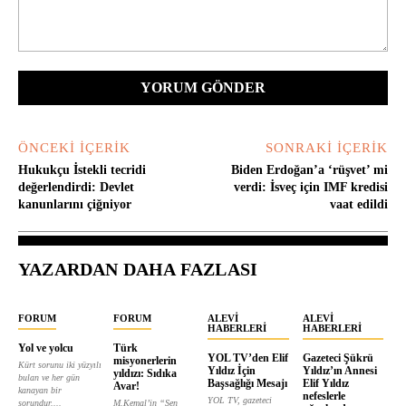
Yorum:
ÖNCEKI İÇERIK
SONRAKI İÇERIK
Hukukçu İstekli tecridi
Biden Erdoğan’a ‘rüşvet’ mi
değerlendirdi: Devlet
verdi: İsveç için IMF kredisi
kanunlarını çiğniyor
vaat edildi
YAZARDAN DAHA FAZLASI
FORUM
FORUM
ALEVI
ALEVI
HABERLERI
HABERLERI
Yol ve yolcu
Türk
YOL TV’den Elif
Gazeteci Şükrü
misyonerlerin
Kürt sorunu iki yüzyılı
Yıldız İçin
Yıldız’ın Annesi
yıldızı: Sıdıka
bulan ve her gün
Başsağlığı Mesajı
Elif Yıldız
Avar!
kanayan bir
nefeslerle
YOL TV, gazeteci
sorundur....
M.Kemal’in “Sen