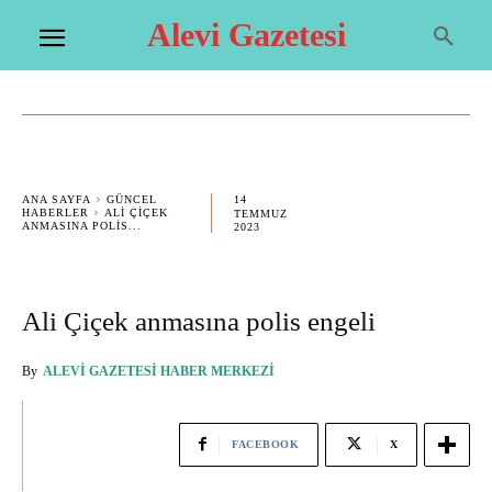
Alevi Gazetesi
14
ANA SAYFA
GÜNCEL
HABERLER
ALI ÇIÇEK
TEMMUZ
ANMASINA POLIS...
2023
Ali Çiçek anmasına polis engeli
By
ALEVI GAZETESI HABER MERKEZI
FACEBOOK
X