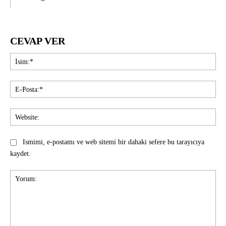
CEVAP VER
İsi
E-
Pos
Web
Ismimi, e-postamı ve web sitemi bir dahaki sefere bu tarayıcıya
kaydet.