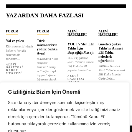
YAZARDAN DAHA FAZLASI
FORUM
FORUM
ALEVI
ALEVI
HABERLERI
HABERLERI
Yol ve yolcu
Türk
YOL TV’den Elif
Gazeteci Şükrü
misyonerlerin
Kürt sorunu iki yüzyılı
Yıldız İçin
Yıldız’ın Annesi
yıldızı: Sıdıka
bulan ve her gün
Başsağlığı Mesajı
Elif Yıldız
Avar!
kanayan bir
nefeslerle
YOL TV, gazeteci
sorundur....
M.Kemal’in “Sen
uğurlandı
Şükrü Yıldız'ın annesi
misyoner
ALEVI
Elif Yıldız'ın 78
PİRHA – Gazeteci
Avar’sın” dediği
GAZETESI
HABER
yaşında İstanbul'da...
Şükrü Yıldız’ın annesi
ve “dağlara ışık
MERKEZI
Elif Yıldız İstanbul
taşıyan” efsane
ALEVI
Garip Dede...
GAZETESI
öğretmen olarak
HABER
tanıtılan...
ALEVI
MERKEZI
GAZETESI
ALEVI
HABER
Gizliliğiniz Bizim İçin Önemli
GAZETESI
MERKEZI
HABER
MERKEZI
Size daha iyi bir deneyim sunmak, kişiselleştirilmiş
reklamlar veya içerikler göstermek ve site trafiğimizi analiz
etmek için çerezler kullanıyoruz. ‘Tümünü Kabul Et’
butonuna tıklayarak çerezlerin kullanımına izin vermiş
olursunuz.