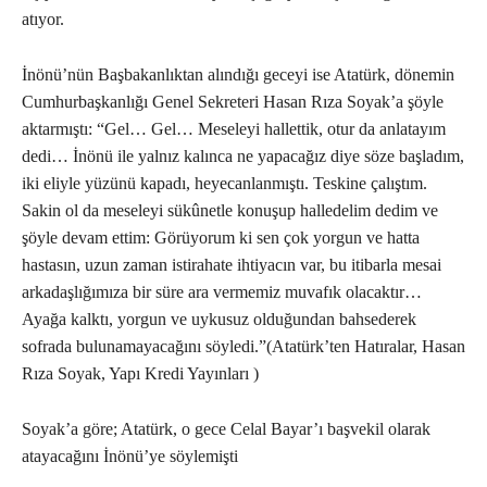
atıyor.
İnönü’nün Başbakanlıktan alındığı geceyi ise Atatürk, dönemin
Cumhurbaşkanlığı Genel Sekreteri Hasan Rıza Soyak’a şöyle
aktarmıştı: “Gel… Gel… Meseleyi hallettik, otur da anlatayım
dedi… İnönü ile yalnız kalınca ne yapacağız diye söze başladım,
iki eliyle yüzünü kapadı, heyecanlanmıştı. Teskine çalıştım.
Sakin ol da meseleyi sükûnetle konuşup halledelim dedim ve
şöyle devam ettim: Görüyorum ki sen çok yorgun ve hatta
hastasın, uzun zaman istirahate ihtiyacın var, bu itibarla mesai
arkadaşlığımıza bir süre ara vermemiz muvafık olacaktır…
Ayağa kalktı, yorgun ve uykusuz olduğundan bahsederek
sofrada bulunamayacağını söyledi.”(Atatürk’ten Hatıralar, Hasan
Rıza Soyak, Yapı Kredi Yayınları )
Soyak’a göre; Atatürk, o gece Celal Bayar’ı başvekil olarak
atayacağını İnönü’ye söylemişti