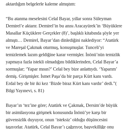
aktardığım belgelerle kaleme almıştım:
“Bu atanma meselesini Celal Bayar, yıllar sonra Süleyman
Demirel’e aktarır. Demirel’in bu anısı Aracayürek’in ‘Büyüklere
Masallar Küçüklere Gerçekler (8)’, başlıklı kitabında şöyle yer
almıştı… Demirel, Bayar’dan dinlediğini naklediyor: “Atatürk
ve Mareşal Çakmak oturmuş, konuşmuşlar. Tunceli’yi
temizlemek lazım geldiğine karar vermişler. İnönü’nün temizlik
yapmaya fazla istekli olmadığını bildiklerinden, Celal Bayar’a
sormuşlar; ‘Yapar mısın?’ Celal bey bize anlattıydı. ‘Yaparım’
demiş. Girişmişler. İsmet Paşa’da bir parça Kürt kanı vardı.
Erdal bey de bir iki kez ‘Bizde biraz Kürt kanı vardır’ dedi.”(
Bilgi Yayınevi, s. 81)
Bayar’ın ‘tez’ine göre; Atatürk ve Çakmak, Dersim’de büyük
bir asimilasyona girişmek konusunda İnönü’ye karşı bir
güvensizlik duyuyor, onun ‘isteksiz’ olduğu düşüncesini
taşıyorlar. Atatürk, Celal Bayar’ı çağırıyor, başvekilliğe onu