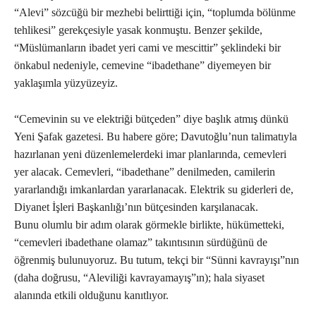
“Alevi” sözcüğü bir mezhebi belirttiği için, “toplumda bölünme
tehlikesi” gerekçesiyle yasak konmuştu. Benzer şekilde,
“Müslümanların ibadet yeri cami ve mescittir” şeklindeki bir
önkabul nedeniyle, cemevine “ibadethane” diyemeyen bir
yaklaşımla yüzyüzeyiz.
“Cemevinin su ve elektriği bütçeden” diye başlık atmış dünkü
Yeni Şafak gazetesi. Bu habere göre; Davutoğlu’nun talimatıyla
hazırlanan yeni düzenlemelerdeki imar planlarında, cemevleri
yer alacak. Cemevleri, “ibadethane” denilmeden, camilerin
yararlandığı imkanlardan yararlanacak. Elektrik su giderleri de,
Diyanet İşleri Başkanlığı’nın bütçesinden karşılanacak.
Bunu olumlu bir adım olarak görmekle birlikte, hükümetteki,
“cemevleri ibadethane olamaz” takıntısının sürdüğünü de
öğrenmiş bulunuyoruz. Bu tutum, tekçi bir “Sünni kavrayışı”nın
(daha doğrusu, “Aleviliği kavrayamayış”ın); hala siyaset
alanında etkili olduğunu kanıtlıyor.