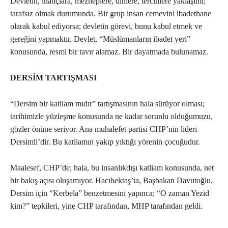
Devletin, inançlara, mezheplere, dinlere, tercihlere yaklaşımı;
tarafsız olmak durumunda. Bir grup insan cemevini ibadethane
olarak kabul ediyorsa; devletin görevi, bunu kabul etmek ve
gereğini yapmaktır. Devlet, “Müslümanların ibadet yeri”
konusunda, resmi bir tavır alamaz. Bir dayatmada bulunamaz.
DERSİM TARTIŞMASI
“Dersim bir katliam mıdır” tartışmasının hala sürüyor olması;
tarihimizle yüzleşme konusunda ne kadar sorunlu olduğumuzu,
gözler önüne seriyor. Ana muhalefet partisi CHP’nin lideri
Dersimli’dir. Bu katliamın yakıp yıktığı yörenin çocuğudur.
Maalesef, CHP’de; hala, bu insanlıkdışı katliam konusunda, net
bir bakış açısı oluşamıyor. Hacıbektaş’ta, Başbakan Davutoğlu,
Dersim için “Kerbela” benzetmesini yapınca; “O zaman Yezid
kim?” tepkileri, yine CHP tarafından, MHP tarafından geldi.