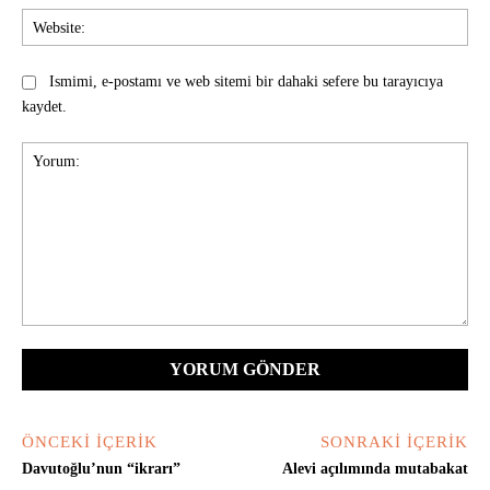
Web
Ismimi, e-postamı ve web sitemi bir dahaki sefere bu tarayıcıya
kaydet.
Yorum:
ÖNCEKI İÇERIK
SONRAKI İÇERIK
Davutoğlu’nun “ikrarı”
Alevi açılımında mutabakat