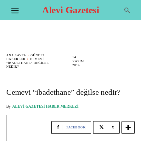
Alevi Gazetesi
ANA SAYFA
GÜNCEL
14
HABERLER
CEMEVI
KASIM
"IBADETHANE" DEĞILSE
2014
NEDIR?
Cemevi “ibadethane” değilse nedir?
By
ALEVI GAZETESI HABER MERKEZI
FACEBOOK
X