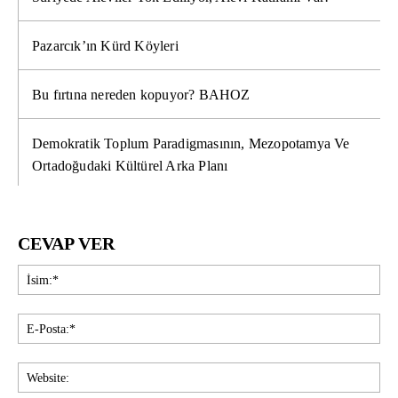
Pazarcık’ın Kürd Köyleri
Bu fırtına nereden kopuyor? BAHOZ
Demokratik Toplum Paradigmasının, Mezopotamya Ve
Ortadoğudaki Kültürel Arka Planı
CEVAP VER
İsi
E-
Pos
Web