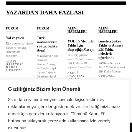
YAZARDAN DAHA FAZLASI
FORUM
FORUM
ALEVI
ALEVI
HABERLERI
HABERLERI
Yol ve yolcu
Türk
YOL TV’den Elif
Gazeteci Şükrü
misyonerlerin
Kürt sorunu iki yüzyılı
Yıldız İçin
Yıldız’ın Annesi
yıldızı: Sıdıka
bulan ve her gün
Başsağlığı Mesajı
Elif Yıldız
Avar!
kanayan bir
nefeslerle
YOL TV, gazeteci
sorundur....
M.Kemal’in “Sen
uğurlandı
Şükrü Yıldız'ın annesi
misyoner
ALEVI
Elif Yıldız'ın 78
PİRHA – Gazeteci
Avar’sın” dediği
GAZETESI
HABER
yaşında İstanbul'da...
Şükrü Yıldız’ın annesi
ve “dağlara ışık
MERKEZI
Elif Yıldız İstanbul
taşıyan” efsane
ALEVI
Garip Dede...
GAZETESI
öğretmen olarak
HABER
tanıtılan...
ALEVI
MERKEZI
GAZETESI
ALEVI
HABER
Gizliliğiniz Bizim İçin Önemli
GAZETESI
MERKEZI
HABER
MERKEZI
Size daha iyi bir deneyim sunmak, kişiselleştirilmiş
reklamlar veya içerikler göstermek ve site trafiğimizi analiz
etmek için çerezler kullanıyoruz. ‘Tümünü Kabul Et’
butonuna tıklayarak çerezlerin kullanımına izin vermiş
olursunuz.