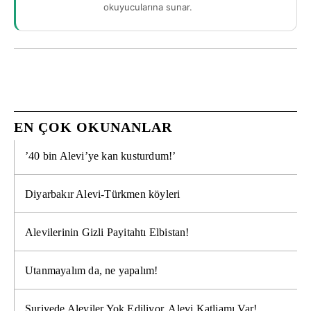
okuyucularına sunar.
EN ÇOK OKUNANLAR
’40 bin Alevi’ye kan kusturdum!’
Diyarbakır Alevi-Türkmen köyleri
Alevilerinin Gizli Payitahtı Elbistan!
Utanmayalım da, ne yapalım!
Suriyede Aleviler Yok Ediliyor, Alevi Katliamı Var!