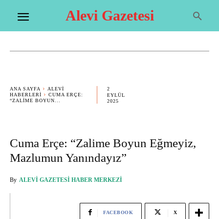
Alevi Gazetesi
2
ANA SAYFA
ALEVI
HABERLERI
CUMA ERÇE:
EYLÜL
“ZALIME BOYUN...
2025
Cuma Erçe: “Zalime Boyun Eğmeyiz,
Mazlumun Yanındayız”
By
ALEVI GAZETESI HABER MERKEZI
FACEBOOK
X