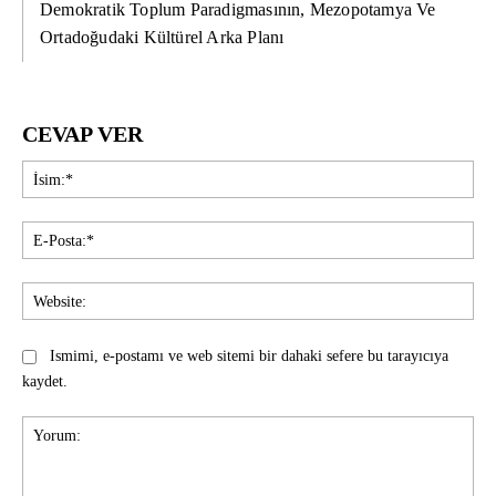
Demokratik Toplum Paradigmasının, Mezopotamya Ve
Ortadoğudaki Kültürel Arka Planı
CEVAP VER
İsi
E-
Pos
Web
Ismimi, e-postamı ve web sitemi bir dahaki sefere bu tarayıcıya
kaydet.