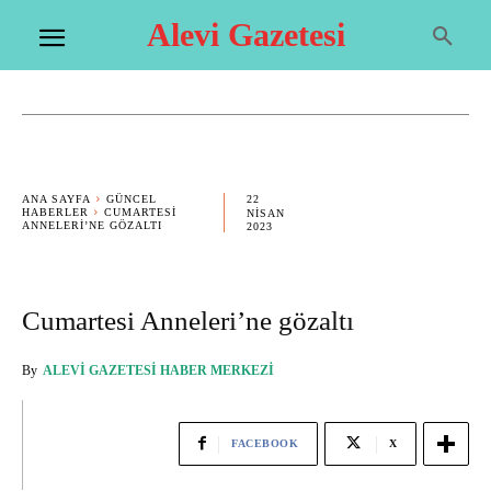
Alevi Gazetesi
22
ANA SAYFA
GÜNCEL
HABERLER
CUMARTESI
NISAN
ANNELERI’NE GÖZALTI
2023
Cumartesi Anneleri’ne gözaltı
By
ALEVI GAZETESI HABER MERKEZI
FACEBOOK
X