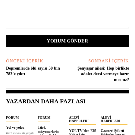
Yorum:
ÖNCEKI İÇERIK
SONRAKI İÇERIK
Depremlerde ölü sayısı 50 bin
Şenyaşar ailesi: Hep birlikte
783’e çıktı
adalet dersi vermeye hazır
mısınız?
YAZARDAN DAHA FAZLASI
FORUM
FORUM
ALEVI
ALEVI
HABERLERI
HABERLERI
Yol ve yolcu
Türk
YOL TV’den Elif
Gazeteci Şükrü
misyonerlerin
Kürt sorunu iki yüzyılı