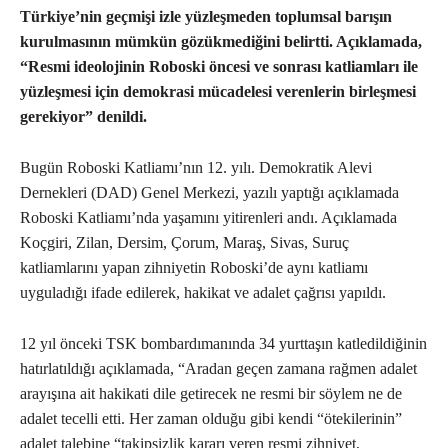
Türkiye’nin geçmişi izle yüzleşmeden toplumsal barışın
kurulmasının mümkün gözükmediğini belirtti. Açıklamada,
“Resmi ideolojinin Roboski öncesi ve sonrası katliamları ile
yüzleşmesi için demokrasi mücadelesi verenlerin birleşmesi
gerekiyor” denildi.
Bugün Roboski Katliamı’nın 12. yılı. Demokratik Alevi
Dernekleri (DAD) Genel Merkezi, yazılı yaptığı açıklamada
Roboski Katliamı’nda yaşamını yitirenleri andı. Açıklamada
Koçgiri, Zilan, Dersim, Çorum, Maraş, Sivas, Suruç
katliamlarını yapan zihniyetin Roboski’de aynı katliamı
uyguladığı ifade edilerek, hakikat ve adalet çağrısı yapıldı.
12 yıl önceki TSK bombardımanında 34 yurttaşın katledildiğinin
hatırlatıldığı açıklamada, “Aradan geçen zamana rağmen adalet
arayışına ait hakikati dile getirecek ne resmi bir söylem ne de
adalet tecelli etti. Her zaman olduğu gibi kendi “ötekilerinin”
adalet talebine “takipsizlik kararı veren resmi zihniyet,