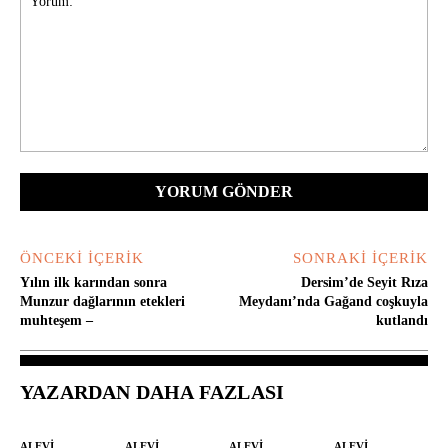
Yorum:
ÖNCEKI İÇERIK
SONRAKI İÇERIK
Yılın ilk karından sonra
Dersim’de Seyit Rıza
Munzur dağlarının etekleri
Meydanı’nda Gağand coşkuyla
muhteşem –
kutlandı
YAZARDAN DAHA FAZLASI
ALEVI
ALEVI
ALEVI
ALEVI