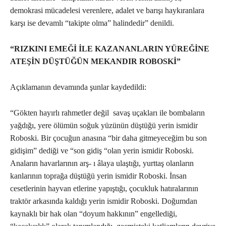
demokrasi mücadelesi verenlere, adalet ve barışı haykıranlara
karşı ise devamlı “takipte olma” halindedir” denildi.
“RIZKINI EMEĞİ İLE KAZANANLARIN YÜREĞİNE
ATEŞİN DÜŞTÜĞÜN MEKANDIR ROBOSKİ”
Açıklamanın devamında şunlar kaydedildi:
“Gökten hayırlı rahmetler değil savaş uçakları ile bombaların
yağdığı, yere ölümün soğuk yüzünün düştüğü yerin ismidir
Roboski. Bir çocuğun anasına “bir daha gitmeyeceğim bu son
gidişim” dediği ve “son gidiş “olan yerin ismidir Roboski.
Anaların havarlarının arş- ı âlaya ulaştığı, yurttaş olanların
kanlarının toprağa düştüğü yerin ismidir Roboski. İnsan
cesetlerinin hayvan etlerine yapıştığı, çocukluk hatıralarının
traktör arkasında kaldığı yerin ismidir Roboski. Doğumdan
kaynaklı bir hak olan “doyum hakkının” engellediği,