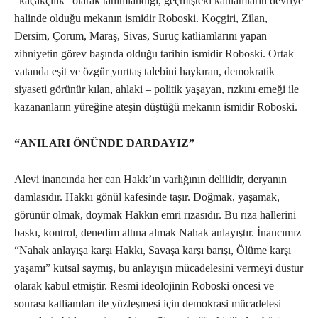
“kaçakçılık” olarak tanımlandığı, geçmişteki katliamların devriye
halinde olduğu mekanın ismidir Roboski. Koçgiri, Zilan,
Dersim, Çorum, Maraş, Sivas, Suruç katliamlarını yapan
zihniyetin görev başında olduğu tarihin ismidir Roboski. Ortak
vatanda eşit ve özgür yurttaş talebini haykıran, demokratik
siyaseti görünür kılan, ahlaki – politik yaşayan, rızkını emeği ile
kazananların yüreğine ateşin düştüğü mekanın ismidir Roboski.
“ANILARI ÖNÜNDE DARDAYIZ”
Alevi inancında her can Hakk’ın varlığının delilidir, deryanın
damlasıdır. Hakkı gönül kafesinde taşır. Doğmak, yaşamak,
görünür olmak, doymak Hakkın emri rızasıdır. Bu rıza hallerini
baskı, kontrol, denedim altına almak Nahak anlayıştır. İnancımız
“Nahak anlayışa karşı Hakkı, Savaşa karşı barışı, Ölüme karşı
yaşamı” kutsal saymış, bu anlayışın mücadelesini vermeyi düstur
olarak kabul etmiştir. Resmi ideolojinin Roboski öncesi ve
sonrası katliamları ile yüzleşmesi için demokrasi mücadelesi