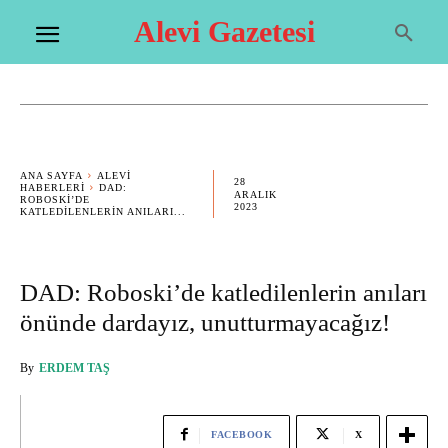
Alevi Gazetesi
ANA SAYFA
ALEVI
28
HABERLERI
DAD:
ARALIK
ROBOSKI’DE
2023
KATLEDILENLERIN ANILARI...
DAD: Roboski’de katledilenlerin anıları
önünde dardayız, unutturmayacağız!
By
ERDEM TAŞ
FACEBOOK
X