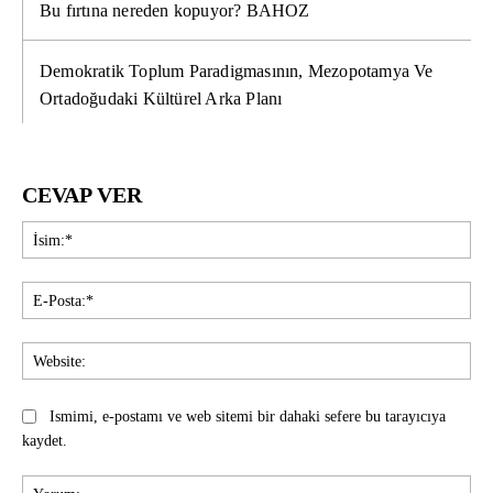
Bu fırtına nereden kopuyor? BAHOZ
Demokratik Toplum Paradigmasının, Mezopotamya Ve
Ortadoğudaki Kültürel Arka Planı
CEVAP VER
İsi
E-
Pos
Web
Ismimi, e-postamı ve web sitemi bir dahaki sefere bu tarayıcıya
kaydet.