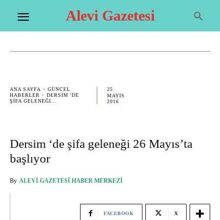
Alevi Gazetesi
25
ANA SAYFA
GÜNCEL
HABERLER
DERSIM 'DE
MAYIS
ŞIFA GELENEĞI...
2016
Dersim ‘de şifa geleneği 26 Mayıs’ta
başlıyor
By
ALEVI GAZETESI HABER MERKEZI
FACEBOOK
X