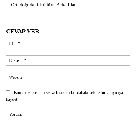
Ortadoğudaki Kültürel Arka Planı
CEVAP VER
İsi
E-
Pos
Web
Ismimi, e-postamı ve web sitemi bir dahaki sefere bu tarayıcıya
kaydet.