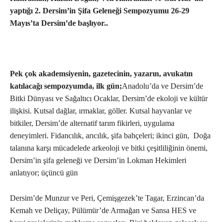
yaptığı 2. Dersim’in Şifa Geleneği Sempozyumu 26-29
Mayıs’ta Dersim’de başlıyor..
Pek çok akademsiyenin, gazetecinin, yazarın, avukatın
katılacağı sempozyumda, ilk gün;
Anadolu’da ve Dersim’de
Bitki Dünyası ve Sağaltıcı Ocaklar, Dersim’de ekoloji ve kültür
ilişkisi. Kutsal dağlar, ırmaklar, göller. Kutsal hayvanlar ve
bitkiler, Dersim’de alternatif tarım fikirleri, uygulama
deneyimleri. Fidancılık, arıcılık, şifa bahçeleri; ikinci gün, Doğa
talanına karşı mücadelede arkeoloji ve bitki çeşitliliğinin önemi,
Dersim’in şifa geleneği ve Dersim’in Lokman Hekimleri
anlatıyor; üçüncü gün
Dersim’de Munzur ve Peri, Çemişgezek’te Tagar, Erzincan’da
Kemah ve Deliçay, Pülümür’de Armağan ve Sansa HES ve