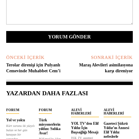
Yorum:
ÖNCEKI İÇERIK
SONRAKI İÇERIK
Terolar direnişi için Pulyanlı
Maraş Alevileri asimilasyona
Cemevinde Muhabbet Cem’i
karşı direniyor
YAZARDAN DAHA FAZLASI
FORUM
FORUM
ALEVI
ALEVI
HABERLERI
HABERLERI
Yol ve yolcu
Türk
YOL TV’den Elif
Gazeteci Şükrü
misyonerlerin
Kürt sorunu iki yüzyılı
Yıldız İçin
Yıldız’ın Annesi
yıldızı: Sıdıka
bulan ve her gün
Başsağlığı Mesajı
Elif Yıldız
Avar!
kanayan bir
nefeslerle
YOL TV, gazeteci
sorundur....
M.Kemal’in “Sen