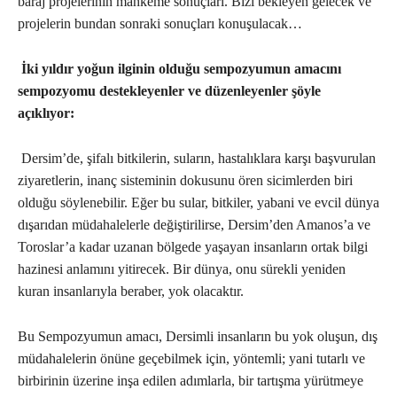
baraj projelerinin mahkeme sonuçları. Bizi bekleyen gelecek ve
projelerin bundan sonraki sonuçları konuşulacak…
İki yıldır yoğun ilginin olduğu sempozyumun amacını
sempozyomu destekleyenler ve düzenleyenler şöyle
açıklıyor:
Dersim’de, şifalı bitkilerin, suların, hastalıklara karşı başvurulan
ziyaretlerin, inanç sisteminin dokusunu ören sicimlerden biri
olduğu söylenebilir. Eğer bu sular, bitkiler, yabani ve evcil dünya
dışarıdan müdahalelerle değiştirilirse, Dersim’den Amanos’a ve
Toroslar’a kadar uzanan bölgede yaşayan insanların ortak bilgi
hazinesi anlamını yitirecek. Bir dünya, onu sürekli yeniden
kuran insanlarıyla beraber, yok olacaktır.
Bu Sempozyumun amacı, Dersimli insanların bu yok oluşun, dış
müdahalelerin önüne geçebilmek için, yöntemli; yani tutarlı ve
birbirinin üzerine inşa edilen adımlarla, bir tartışma yürütmeye