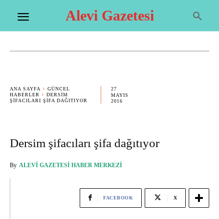
Alevi Gazetesi
27
ANA SAYFA
GÜNCEL
HABERLER
DERSIM
MAYIS
ŞIFACILARI ŞIFA DAĞITIYOR
2016
Dersim şifacıları şifa dağıtıyor
By
ALEVI GAZETESI HABER MERKEZI
FACEBOOK
X