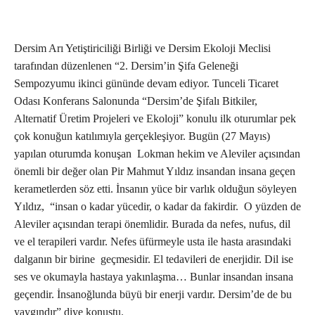
Dersim Arı Yetiştiriciliği Birliği ve Dersim Ekoloji Meclisi
tarafından düzenlenen “2. Dersim’in Şifa Geleneği
Sempozyumu ikinci gününde devam ediyor. Tunceli Ticaret
Odası Konferans Salonunda “Dersim’de Şifalı Bitkiler,
Alternatif Üretim Projeleri ve Ekoloji” konulu ilk oturumlar pek
çok konuğun katılımıyla gerçekleşiyor. Bugün (27 Mayıs)
yapılan oturumda konuşan Lokman hekim ve Aleviler açısından
önemli bir değer olan Pir Mahmut Yıldız insandan insana geçen
kerametlerden söz etti. İnsanın yüce bir varlık olduğun söyleyen
Yıldız, “insan o kadar yücedir, o kadar da fakirdir. O yüzden de
Aleviler açısından terapi önemlidir. Burada da nefes, nufus, dil
ve el terapileri vardır. Nefes üfürmeyle usta ile hasta arasındaki
dalganın bir birine geçmesidir. El tedavileri de enerjidir. Dil ise
ses ve okumayla hastaya yakınlaşma… Bunlar insandan insana
geçendir. İnsanoğlunda büyü bir enerji vardır. Dersim’de de bu
yaygındır” diye konuştu.