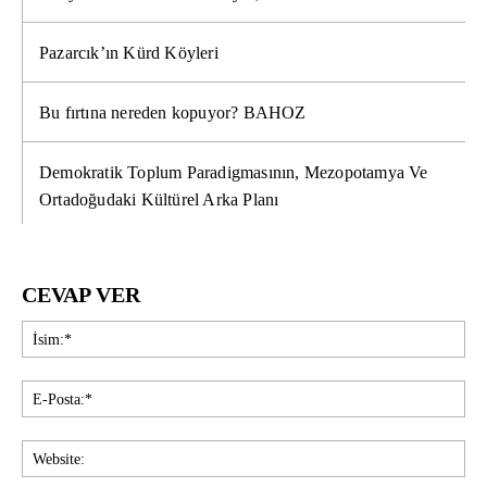
Pazarcık’ın Kürd Köyleri
Bu fırtına nereden kopuyor? BAHOZ
Demokratik Toplum Paradigmasının, Mezopotamya Ve
Ortadoğudaki Kültürel Arka Planı
CEVAP VER
İsi
E-
Pos
Web