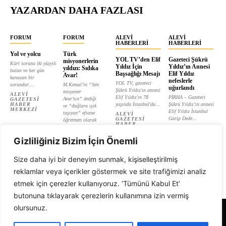
YAZARDAN DAHA FAZLASI
FORUM
FORUM
ALEVI
ALEVI
HABERLERI
HABERLERI
Yol ve yolcu
Türk
YOL TV’den Elif
Gazeteci Şükrü
misyonerlerin
Kürt sorunu iki yüzyılı
Yıldız İçin
Yıldız’ın Annesi
yıldızı: Sıdıka
bulan ve her gün
Başsağlığı Mesajı
Elif Yıldız
Avar!
kanayan bir
nefeslerle
YOL TV, gazeteci
sorundur....
M.Kemal’in “Sen
uğurlandı
Şükrü Yıldız'ın annesi
misyoner
ALEVI
Elif Yıldız'ın 78
PİRHA – Gazeteci
Avar’sın” dediği
GAZETESI
HABER
yaşında İstanbul'da...
Şükrü Yıldız’ın annesi
ve “dağlara ışık
MERKEZI
Elif Yıldız İstanbul
taşıyan” efsane
ALEVI
Garip Dede...
GAZETESI
öğretmen olarak
HABER
tanıtılan...
ALEVI
MERKEZI
GAZETESI
ALEVI
HABER
Gizliliğiniz Bizim İçin Önemli
GAZETESI
MERKEZI
HABER
MERKEZI
Size daha iyi bir deneyim sunmak, kişiselleştirilmiş
reklamlar veya içerikler göstermek ve site trafiğimizi analiz
etmek için çerezler kullanıyoruz. ‘Tümünü Kabul Et’
butonuna tıklayarak çerezlerin kullanımına izin vermiş
olursunuz.
Alevi Gazetesi