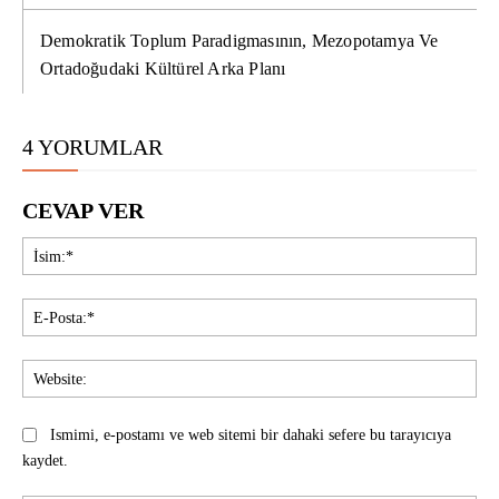
Demokratik Toplum Paradigmasının, Mezopotamya Ve
Ortadoğudaki Kültürel Arka Planı
4 YORUMLAR
CEVAP VER
İsi
E-
Pos
Web
Ismimi, e-postamı ve web sitemi bir dahaki sefere bu tarayıcıya
kaydet.