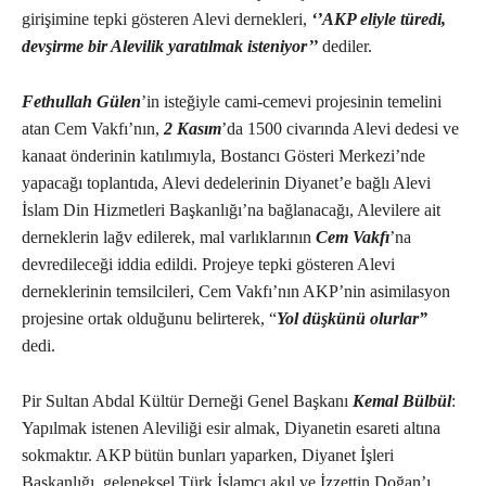
girişimine tepki gösteren Alevi dernekleri,
‘’AKP eliyle türedi,
devşirme bir Alevilik yaratılmak isteniyor’’
dediler.
Fethullah Gülen
’in isteğiyle cami-cemevi projesinin temelini
atan Cem Vakfı’nın,
2 Kasım
’da 1500 civarında Alevi dedesi ve
kanaat önderinin katılımıyla, Bostancı Gösteri Merkezi’nde
yapacağı toplantıda, Alevi dedelerinin Diyanet’e bağlı Alevi
İslam Din Hizmetleri Başkanlığı’na bağlanacağı, Alevilere ait
derneklerin lağv edilerek, mal varlıklarının
Cem Vakfı
’na
devredileceği iddia edildi. Projeye tepki gösteren Alevi
derneklerinin temsilcileri, Cem Vakfı’nın AKP’nin asimilasyon
projesine ortak olduğunu belirterek, “
Yol düşkünü olurlar”
dedi.
Pir Sultan Abdal Kültür Derneği Genel Başkanı
Kemal Bülbül
:
Yapılmak istenen Aleviliği esir almak, Diyanetin esareti altına
sokmaktır. AKP bütün bunları yaparken, Diyanet İşleri
Başkanlığı, geleneksel Türk İslamcı akıl ve İzzettin Doğan’ı