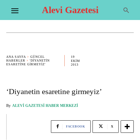
Alevi Gazetesi
19
ANA SAYFA
GÜNCEL
HABERLER
'DIYANETIN
EKIM
ESARETINE GIRMEYIZ'
2013
‘Diyanetin esaretine girmeyiz’
By
ALEVI GAZETESI HABER MERKEZI
FACEBOOK
X