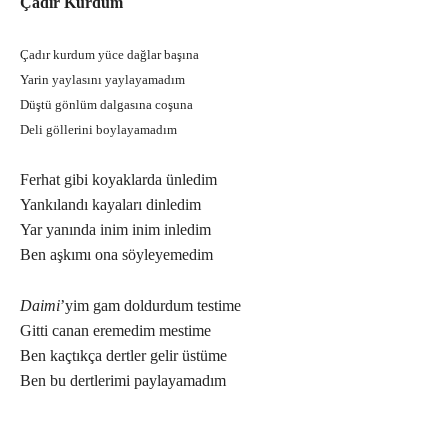
Çadır Kurdum
Çadır kurdum yüce dağlar başına
Yarin yaylasını yaylayamadım
Düştü gönlüm dalgasına coşuna
Deli göllerini boylayamadım
Ferhat gibi koyaklarda ünledim
Yankılandı kayaları dinledim
Yar yanında inim inim inledim
Ben aşkımı ona söyleyemedim
Daimi
’yim gam doldurdum testime
Gitti canan eremedim mestime
Ben kaçtıkça dertler gelir üstüme
Ben bu dertlerimi paylayamadım