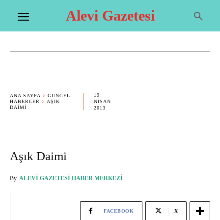
Alevi Gazetesi
19
ANA SAYFA
GÜNCEL
HABERLER
AŞIK
NISAN
DAIMI
2013
Aşık Daimi
By
ALEVI GAZETESI HABER MERKEZI
FACEBOOK
X