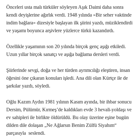
Önceleri usta malı türküler söyleyen Aşık Daimi daha sonra
kendi deyişlerine ağırlık verdi. 1948 yılında »Bir seher vaktinde
indim bağlara« dizesiyle başlayan ilk şiirini yazdı, müziklendirdi
ve yaşamı boyunca arşivlere yüzlerce türkü kazandırdı.
Özellikle yaşamının son 20 yılında birçok genç aşığı etkiledi.
Uzun yıllar birçok sanatçı ve aşığa bağlama dersleri verdi.
Şiirlerinde sevgi, doğa ve her türden ayrımcılığı eleştiren, insan
öğesini öne çıkaran konuları işledi. Ana dili olan Kürtçe ile de
şarkılar yazdı, söyledi.
Oğlu Kazım Aydın 1981 yılının Kasım ayında, bir ihbar sonucu
Dersim, Pülümür, Kırmeş’de kaldıkları evde 3 hevali-yoldaşı ve
ev sahipleri ile birlikte öldürüldü. Bu olay üzerine eşine bugün
dilden dile dolaşan „Ne Ağlarsın Benim Zülfü Siyahım“
parçasıyla seslendi.