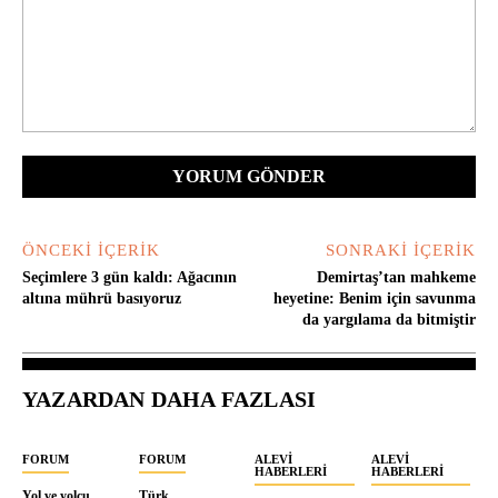
Yorum:
ÖNCEKI İÇERIK
SONRAKI İÇERIK
Seçimlere 3 gün kaldı: Ağacının
Demirtaş’tan mahkeme
altına mührü basıyoruz
heyetine: Benim için savunma
da yargılama da bitmiştir
YAZARDAN DAHA FAZLASI
FORUM
FORUM
ALEVI
ALEVI
HABERLERI
HABERLERI
Yol ve yolcu
Türk