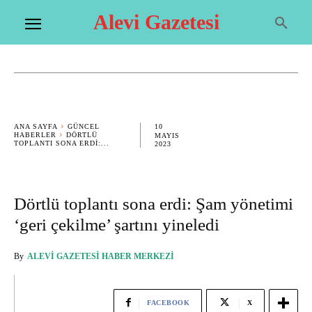
Alevi Gazetesi
10
ANA SAYFA
GÜNCEL
HABERLER
DÖRTLÜ
MAYIS
TOPLANTI SONA ERDI:...
2023
Dörtlü toplantı sona erdi: Şam yönetimi
‘geri çekilme’ şartını yineledi
By
ALEVI GAZETESI HABER MERKEZI
FACEBOOK
X