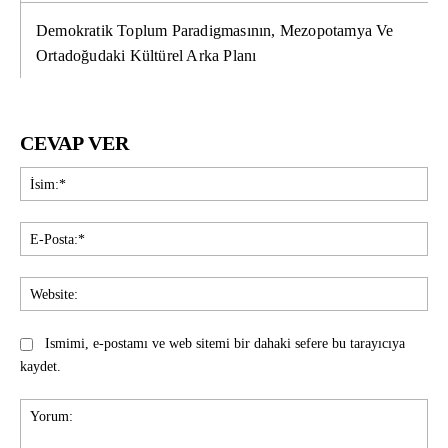
Demokratik Toplum Paradigmasının, Mezopotamya Ve
Ortadoğudaki Kültürel Arka Planı
CEVAP VER
İsi
E-
Pos
Web
Ismimi, e-postamı ve web sitemi bir dahaki sefere bu tarayıcıya
kaydet.