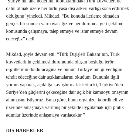
‘Suriye’nin ana hedefinin topraklarındaki Türk kuvvetleri de
dahil olmak üzere her türlü yasa dışı askeri varlığı sona erdirmek
olduğunu’ yineledi. Mikdad, “Bu konuda ilerleme olmadan
gerçek bir sonuca varmayacağız ve her durumda geri çekilme
konusunda çalışmaya, talep etmeye ve ısrar etmeye devam
edeceğiz” dedi.
Mikdad, şöyle devam etti: “Türk Dışişleri Bakanı’nın, Türk
kuvvetlerinin çekilmesi durumunda oluşan boşluğu terör
örgütlerinin dolduracağına ve bunun Türkiye’nin güvenliğini
tehdit edeceğine dair açıklamalarını okudum. Bununla ilgili
yorum yaparak, açıklığa kavuşturmak isterim ki, Türkiye’den
Suriye’den güçlerini çekeceğine dair açık bir kamuoyu onayının
alınmasını istiyoruz. Buna göre, bunu organize, koordineli ve
üzerinde anlaşmaya varılmış bir şekilde uygulamak için pratik
adımlar üzerinde anlaşmaya varılacaktır.’’
DIŞ HABERLER