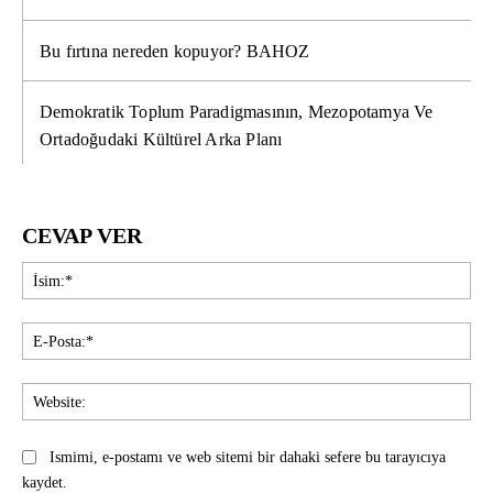
Bu fırtına nereden kopuyor? BAHOZ
Demokratik Toplum Paradigmasının, Mezopotamya Ve
Ortadoğudaki Kültürel Arka Planı
CEVAP VER
İsi
E-
Pos
Web
Ismimi, e-postamı ve web sitemi bir dahaki sefere bu tarayıcıya
kaydet.