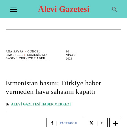
Alevi Gazetesi
30
ANA SAYFA
GÜNCEL
HABERLER
ERMENISTAN
NISAN
BASINI: TÜRKIYE HABER...
2023
Ermenistan basını: Türkiye haber
vermeden hava sahasını kapattı
By
ALEVI GAZETESI HABER MERKEZI
FACEBOOK
X