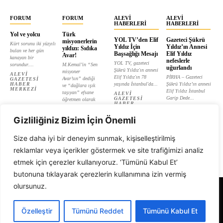
FORUM
FORUM
ALEVI
ALEVI
HABERLERI
HABERLERI
Yol ve yolcu
Türk
YOL TV’den Elif
Gazeteci Şükrü
misyonerlerin
Kürt sorunu iki yüzyılı
Yıldız İçin
Yıldız’ın Annesi
yıldızı: Sıdıka
bulan ve her gün
Başsağlığı Mesajı
Elif Yıldız
Avar!
kanayan bir
nefeslerle
YOL TV, gazeteci
sorundur....
M.Kemal’in “Sen
uğurlandı
Şükrü Yıldız'ın annesi
misyoner
ALEVI
Elif Yıldız'ın 78
PİRHA – Gazeteci
Avar’sın” dediği
GAZETESI
HABER
yaşında İstanbul'da...
Şükrü Yıldız’ın annesi
ve “dağlara ışık
MERKEZI
Elif Yıldız İstanbul
taşıyan” efsane
ALEVI
Garip Dede...
GAZETESI
öğretmen olarak
HABER
tanıtılan...
ALEVI
MERKEZI
GAZETESI
ALEVI
HABER
Gizliliğiniz Bizim İçin Önemli
GAZETESI
MERKEZI
HABER
MERKEZI
Size daha iyi bir deneyim sunmak, kişiselleştirilmiş
reklamlar veya içerikler göstermek ve site trafiğimizi analiz
etmek için çerezler kullanıyoruz. ‘Tümünü Kabul Et’
butonuna tıklayarak çerezlerin kullanımına izin vermiş
olursunuz.
Alevi Gazetesi
Özelleştir
Tümünü Reddet
Tümünü Kabul Et
© 1999 - 2026 Tüm Hakları Saklıdır. Alevi Gazetesi