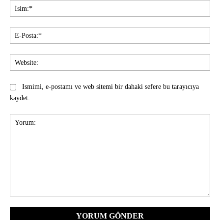
İsi
E-
Pos
Web
Ismimi, e-postamı ve web sitemi bir dahaki sefere bu tarayıcıya
kaydet.
Yorum: