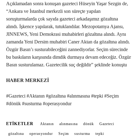
Açıklamadan sonra konuşan gazeteci Hüseyin Yaşar Sezgin de,
“Ankara ve İstanbul merkezli son süreçte yapılan
soruşturmalarda çok sayıda gazeteci arkadaşımız gözaltına
alındı. İşkence yapılarak, tutuklandılar. Mezopotamya Ajansı,
JINNEWS, Yeni Demokrasi muhabirleri gözaltına alındı. Aynı
zamanda Yeni Dersim muhabiri Caner Aktan da gözaltına alındı.
Özgür Basın’ı susturabileceğini zannediyorlar. Seçim sürecinde
bu baskıların karşısında dimdik durmaya devam edeceğiz. Özgür
Basın susturulamaz. Gazetecilik suç değildir” şeklinde konuştu
HABER MERKEZİ
#Gazeteci #Aktanın #gözaltına #alınmasına #tepki #Seçim
#dönük #susturma #operasyondur
ETIKETLER
Aktanın
alınmasına
dönük
Gazeteci
gözaltına
operasyondur
Seçim
susturma
tepki