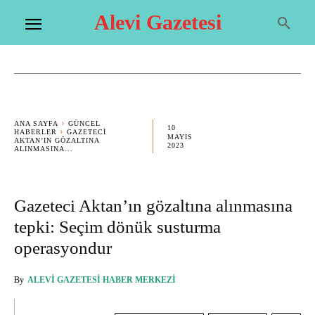
Alevi Gazetesi
ANA SAYFA
GÜNCEL
10
HABERLER
GAZETECI
MAYIS
AKTAN’IN GÖZALTINA
2023
ALINMASINA...
Gazeteci Aktan’ın gözaltına alınmasına
tepki: Seçim dönük susturma
operasyondur
By
ALEVI GAZETESI HABER MERKEZI