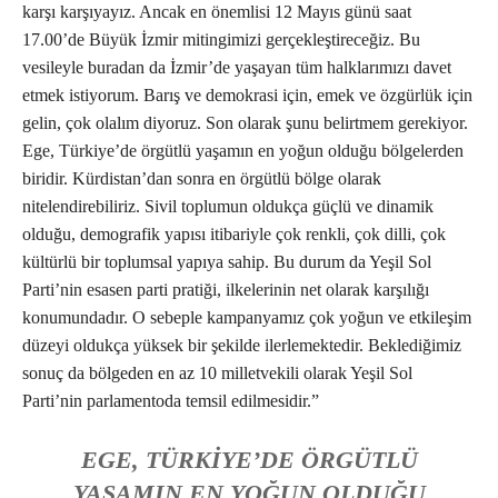
karşı karşıyayız. Ancak en önemlisi 12 Mayıs günü saat
17.00’de Büyük İzmir mitingimizi gerçekleştireceğiz. Bu
vesileyle buradan da İzmir’de yaşayan tüm halklarımızı davet
etmek istiyorum. Barış ve demokrasi için, emek ve özgürlük için
gelin, çok olalım diyoruz. Son olarak şunu belirtmem gerekiyor.
Ege, Türkiye’de örgütlü yaşamın en yoğun olduğu bölgelerden
biridir. Kürdistan’dan sonra en örgütlü bölge olarak
nitelendirebiliriz. Sivil toplumun oldukça güçlü ve dinamik
olduğu, demografik yapısı itibariyle çok renkli, çok dilli, çok
kültürlü bir toplumsal yapıya sahip. Bu durum da Yeşil Sol
Parti’nin esasen parti pratiği, ilkelerinin net olarak karşılığı
konumundadır. O sebeple kampanyamız çok yoğun ve etkileşim
düzeyi oldukça yüksek bir şekilde ilerlemektedir. Beklediğimiz
sonuç da bölgeden en az 10 milletvekili olarak Yeşil Sol
Parti’nin parlamentoda temsil edilmesidir.”
EGE, TÜRKIYE’DE ÖRGÜTLÜ
YAŞAMIN EN YOĞUN OLDUĞU