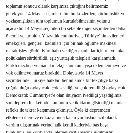
toplamın sonucu olarak karşımıza çıktığını belirtmemiz
gerekiyor. 14 Mayıs seçimleri tüm bu krizlerden, çürümüşlük ve
yozlaşmışlıktan tüm toplumun kurtulabilmesinin yolunu
açacaktır. 14 Mayıs seçimleri bu sebeple diğer seçimlerden daha
önemli ve tarihidir. Yüzyıllık cumhuriyet, Türkiye’nin ezilenleri,
emekçileri, gençleri, kadınları için bir hak öğütme makinesi
olarak işlev gördü. Kürt halkı ve diğer azınlıklar için ret ve inkar
politikaları sürdürüldü, eşit yurttaşlık talepleri karşılanmadı.
Farklı mezhep ve inançlar tekçi sünni anlayışa eklemlenmeye ve
yok edilmeye maruz bırakıldı. Dolayısıyla 14 Mayıs
seçimlerinde Türkiye halkları her anlamda bir tekçiliğe karşı
çoğulculuğu oylayacak, çok sesliliği ve çok renkliliği oylayacak.
Demokratik Cumhuriyet’e olan ihtiyacın ivediliği yaşadığımız
son deprem felaketinde kamunun ve iktidarın gösterdiği utanılası
refleks ile tekrar karşımıza çıkmıştır. Öyle ki depremden
etkilenen illere ve enkaz altında kalan yurttaşlara acil olarak
yardım ulaştırmak yerine halk kendi kaderiyle baş başa
bırakılmış, en kritik anda internet kısıtlamasına gidilmiştir.