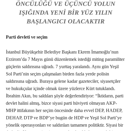
ÖNCÜLÜĞÜ VE ÜÇÜNCÜ YOLUN
IŞIĞINDA YENI BIR YÜZ YILIN
BAŞLANGICI OLACAKTIR
Parti devleti ve seçim
İstanbul Büyükşehir Belediye Başkanı Ekrem İmamoğlu’nun
Erzirom’da 7 Mayıs günü düzenlemek istediği miting paramiliter
güçlerin saldırısına uğradı. 7 yurttaş yaralandı. Aynı gün Yeşil
Sol Parti’nin seçim çalışmaları birden fazla yerde polisin
saldırısına uğradı. Buraya gelene kadar gazeteciler, siyasetçiler
ve hukukçular içinde olmak üzere yüzlerce Kürt tutuklandı.
İbrahim Akın, bu saldıları şöyle değerlendiriyor: “İktidarın, parti
devlet halini almış, bizce siyasi parti hüviyeti olmayan AKP-
MHP ittifakının her seçim öncesinde daha evvel DEP, HADEP,
DEHAP, DTP ve BDP’ye bugün de HDP ve Yeşil Sol Parti’ye
yönelik operasyonları ve saldırıları tamamen politiktir. Siyasi bir