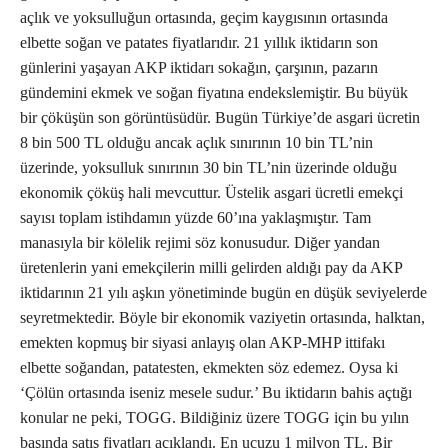
açlık ve yoksulluğun ortasında, geçim kaygısının ortasında
elbette soğan ve patates fiyatlarıdır. 21 yıllık iktidarın son
günlerini yaşayan AKP iktidarı sokağın, çarşının, pazarın
gündemini ekmek ve soğan fiyatına endekslemiştir. Bu büyük
bir çöküşün son görüntüsüdür. Bugün Türkiye’de asgari ücretin
8 bin 500 TL olduğu ancak açlık sınırının 10 bin TL’nin
üzerinde, yoksulluk sınırının 30 bin TL’nin üzerinde olduğu
ekonomik çöküş hali mevcuttur. Üstelik asgari ücretli emekçi
sayısı toplam istihdamın yüzde 60’ına yaklaşmıştır. Tam
manasıyla bir kölelik rejimi söz konusudur. Diğer yandan
üretenlerin yani emekçilerin milli gelirden aldığı pay da AKP
iktidarının 21 yılı aşkın yönetiminde bugün en düşük seviyelerde
seyretmektedir. Böyle bir ekonomik vaziyetin ortasında, halktan,
emekten kopmuş bir siyasi anlayış olan AKP-MHP ittifakı
elbette soğandan, patatesten, ekmekten söz edemez. Oysa ki
‘Çölün ortasında iseniz mesele sudur.’ Bu iktidarın bahis açtığı
konular ne peki, TOGG. Bildiğiniz üzere TOGG için bu yılın
başında satış fiyatları açıklandı. En ucuzu 1 milyon TL. Bir