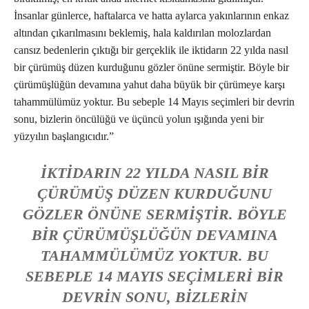
İnsanlar günlerce, haftalarca ve hatta aylarca yakınlarının enkaz
altından çıkarılmasını beklemiş, hala kaldırılan molozlardan
cansız bedenlerin çıktığı bir gerçeklik ile iktidarın 22 yılda nasıl
bir çürümüş düzen kurduğunu gözler önüne sermiştir. Böyle bir
çürümüşlüğün devamına yahut daha büyük bir çürümeye karşı
tahammülümüz yoktur. Bu sebeple 14 Mayıs seçimleri bir devrin
sonu, bizlerin öncülüğü ve üçüncü yolun ışığında yeni bir
yüzyılın başlangıcıdır.”
İKTIDARIN 22 YILDA NASIL BIR
ÇÜRÜMÜŞ DÜZEN KURDUĞUNU
GÖZLER ÖNÜNE SERMIŞTIR. BÖYLE
BIR ÇÜRÜMÜŞLÜĞÜN DEVAMINA
TAHAMMÜLÜMÜZ YOKTUR. BU
SEBEPLE 14 MAYIS SEÇIMLERI BIR
DEVRIN SONU, BIZLERIN