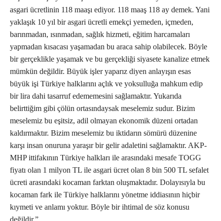
asgari ücretlinin 118 maaşı ediyor. 118 maaş 118 ay demek. Yani
yaklaşık 10 yıl bir asgari ücretli emekçi yemeden, içmeden,
barınmadan, ısınmadan, sağlık hizmeti, eğitim harcamaları
yapmadan kısacası yaşamadan bu araca sahip olabilecek. Böyle
bir gerçeklikle yaşamak ve bu gerçekliği siyasete kanalize etmek
mümkün değildir. Büyük işler yaparız diyen anlayışın esas
büyük işi Türkiye halklarını açlık ve yoksulluğa mahkum edip
bir lira dahi tasarruf edememesini sağlamaktır. Yukarıda
belirttiğim gibi çölün ortasındaysak meselemiz sudur. Bizim
meselemiz bu eşitsiz, adil olmayan ekonomik düzeni ortadan
kaldırmaktır. Bizim meselemiz bu iktidarın sömürü düzenine
karşı insan onuruna yaraşır bir gelir adaletini sağlamaktır. AKP-
MHP ittifakının Türkiye halkları ile arasındaki mesafe TOGG
fiyatı olan 1 milyon TL ile asgari ücret olan 8 bin 500 TL sefalet
ücreti arasındaki kocaman farktan oluşmaktadır. Dolayısıyla bu
kocaman fark ile Türkiye halklarını yönetme iddiasının hiçbir
kıymeti ve anlamı yoktur. Böyle bir ihtimal de söz konusu
değildir.”