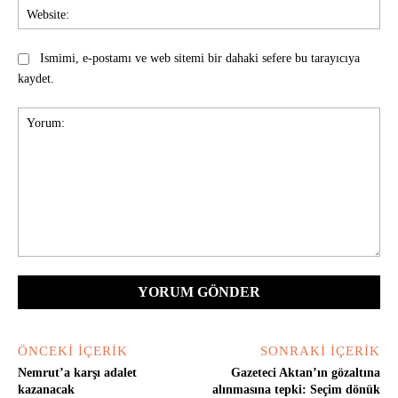
Web
Ismimi, e-postamı ve web sitemi bir dahaki sefere bu tarayıcıya
kaydet.
Yorum:
ÖNCEKI İÇERIK
SONRAKI İÇERIK
Nemrut’a karşı adalet
Gazeteci Aktan’ın gözaltına
kazanacak
alınmasına tepki: Seçim dönük