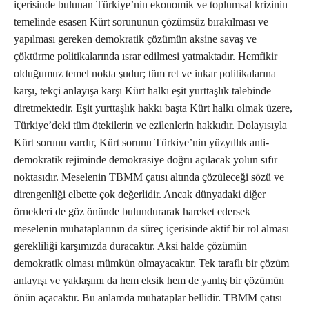
içerisinde bulunan Türkiye’nin ekonomik ve toplumsal krizinin
temelinde esasen Kürt sorununun çözümsüz bırakılması ve
yapılması gereken demokratik çözümün aksine savaş ve
çöktürme politikalarında ısrar edilmesi yatmaktadır. Hemfikir
olduğumuz temel nokta şudur; tüm ret ve inkar politikalarına
karşı, tekçi anlayışa karşı Kürt halkı eşit yurttaşlık talebinde
diretmektedir. Eşit yurttaşlık hakkı başta Kürt halkı olmak üzere,
Türkiye’deki tüm ötekilerin ve ezilenlerin hakkıdır. Dolayısıyla
Kürt sorunu vardır, Kürt sorunu Türkiye’nin yüzyıllık anti-
demokratik rejiminde demokrasiye doğru açılacak yolun sıfır
noktasıdır. Meselenin TBMM çatısı altında çözüleceği sözü ve
direngenliği elbette çok değerlidir. Ancak dünyadaki diğer
örnekleri de göz önünde bulundurarak hareket edersek
meselenin muhataplarının da süreç içerisinde aktif bir rol alması
gerekliliği karşımızda duracaktır. Aksi halde çözümün
demokratik olması mümkün olmayacaktır. Tek taraflı bir çözüm
anlayışı ve yaklaşımı da hem eksik hem de yanlış bir çözümün
önün açacaktır. Bu anlamda muhataplar bellidir. TBMM çatısı