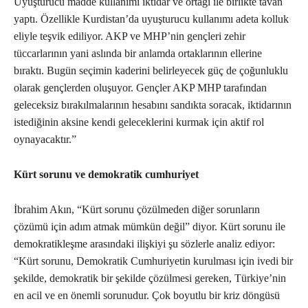
Uyuşturucu madde kullanımı iktidar ve ortağı ile birlikte tavan
yaptı. Özellikle Kurdistan’da uyuşturucu kullanımı adeta kolluk
eliyle teşvik ediliyor. AKP ve MHP’nin gençleri zehir
tüccarlarının yani aslında bir anlamda ortaklarının ellerine
bıraktı. Bugün seçimin kaderini belirleyecek güç de çoğunluklu
olarak gençlerden oluşuyor. Gençler AKP MHP tarafından
geleceksiz bırakılmalarının hesabını sandıkta soracak, iktidarının
istediğinin aksine kendi geleceklerini kurmak için aktif rol
oynayacaktır.”
Kürt sorunu ve demokratik cumhuriyet
İbrahim Akın, “Kürt sorunu çözülmeden diğer sorunların
çözümü için adım atmak mümkün değil” diyor. Kürt sorunu ile
demokratikleşme arasındaki ilişkiyi şu sözlerle analiz ediyor:
“Kürt sorunu, Demokratik Cumhuriyetin kurulması için ivedi bir
şekilde, demokratik bir şekilde çözülmesi gereken, Türkiye’nin
en acil ve en önemli sorunudur. Çok boyutlu bir kriz döngüsü