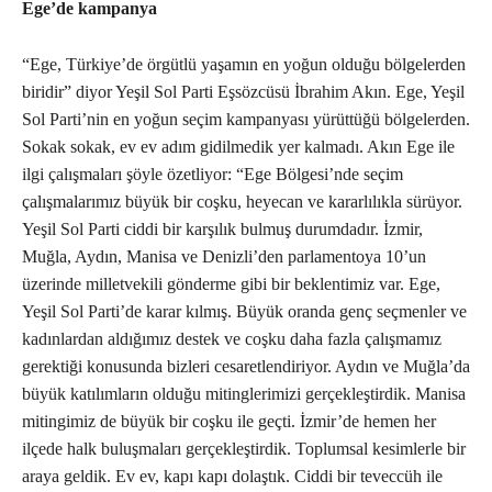
Ege’de kampanya
“Ege, Türkiye’de örgütlü yaşamın en yoğun olduğu bölgelerden
biridir” diyor Yeşil Sol Parti Eşsözcüsü İbrahim Akın. Ege, Yeşil
Sol Parti’nin en yoğun seçim kampanyası yürüttüğü bölgelerden.
Sokak sokak, ev ev adım gidilmedik yer kalmadı. Akın Ege ile
ilgi çalışmaları şöyle özetliyor: “Ege Bölgesi’nde seçim
çalışmalarımız büyük bir coşku, heyecan ve kararlılıkla sürüyor.
Yeşil Sol Parti ciddi bir karşılık bulmuş durumdadır. İzmir,
Muğla, Aydın, Manisa ve Denizli’den parlamentoya 10’un
üzerinde milletvekili gönderme gibi bir beklentimiz var. Ege,
Yeşil Sol Parti’de karar kılmış. Büyük oranda genç seçmenler ve
kadınlardan aldığımız destek ve coşku daha fazla çalışmamız
gerektiği konusunda bizleri cesaretlendiriyor. Aydın ve Muğla’da
büyük katılımların olduğu mitinglerimizi gerçekleştirdik. Manisa
mitingimiz de büyük bir coşku ile geçti. İzmir’de hemen her
ilçede halk buluşmaları gerçekleştirdik. Toplumsal kesimlerle bir
araya geldik. Ev ev, kapı kapı dolaştık. Ciddi bir teveccüh ile