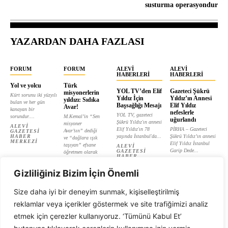
susturma operasyondur
YAZARDAN DAHA FAZLASI
FORUM
FORUM
ALEVI
ALEVI
HABERLERI
HABERLERI
Yol ve yolcu
Türk
YOL TV’den Elif
Gazeteci Şükrü
misyonerlerin
Kürt sorunu iki yüzyılı
Yıldız İçin
Yıldız’ın Annesi
yıldızı: Sıdıka
bulan ve her gün
Başsağlığı Mesajı
Elif Yıldız
Avar!
kanayan bir
nefeslerle
YOL TV, gazeteci
sorundur....
M.Kemal’in “Sen
uğurlandı
Şükrü Yıldız'ın annesi
misyoner
ALEVI
Elif Yıldız'ın 78
PİRHA – Gazeteci
Avar’sın” dediği
GAZETESI
HABER
yaşında İstanbul'da...
Şükrü Yıldız’ın annesi
ve “dağlara ışık
MERKEZI
Elif Yıldız İstanbul
taşıyan” efsane
ALEVI
Garip Dede...
GAZETESI
öğretmen olarak
HABER
tanıtılan...
ALEVI
MERKEZI
GAZETESI
ALEVI
HABER
Gizliliğiniz Bizim İçin Önemli
GAZETESI
MERKEZI
HABER
MERKEZI
Size daha iyi bir deneyim sunmak, kişiselleştirilmiş
reklamlar veya içerikler göstermek ve site trafiğimizi analiz
etmek için çerezler kullanıyoruz. ‘Tümünü Kabul Et’