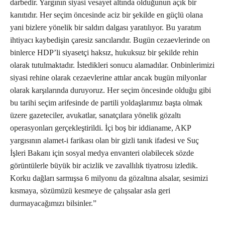
darbedir. Yargının siyasi vesayet altında olduğunun açık bir
kanıtıdır. Her seçim öncesinde aciz bir şekilde en güçlü olana
yani bizlere yönelik bir saldırı dalgası yaratılıyor. Bu yaratım
ihtiyacı kaybedişin çaresiz sancılarıdır. Bugün cezaevlerinde on
binlerce HDP’li siyasetçi haksız, hukuksuz bir şekilde rehin
olarak tutulmaktadır. İstedikleri sonucu alamadılar. Onbinlerimizi
siyasi rehine olarak cezaevlerine attılar ancak bugün milyonlar
olarak karşılarında duruyoruz. Her seçim öncesinde olduğu gibi
bu tarihi seçim arifesinde de partili yoldaşlarımız başta olmak
üzere gazeteciler, avukatlar, sanatçılara yönelik gözaltı
operasyonları gerçekleştirildi. İçi boş bir iddianame, AKP
yargısının alamet-i farikası olan bir gizli tanık ifadesi ve Suç
İşleri Bakanı için sosyal medya envanteri olabilecek sözde
görüntülerle büyük bir acizlik ve zavallılık tiyatrosu izledik.
Korku dağları sarmışsa 6 milyonu da gözaltına alsalar, sesimizi
kısmaya, sözümüzü kesmeye de çalışsalar asla geri
durmayacağımızı bilsinler.”