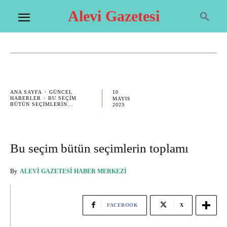
Alevi Gazetesi
10
ANA SAYFA
GÜNCEL
HABERLER
BU SEÇIM
MAYIS
BÜTÜN SEÇIMLERIN...
2023
Bu seçim bütün seçimlerin toplamı
By
ALEVI GAZETESI HABER MERKEZI
FACEBOOK
X