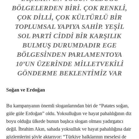
BÖLGELERDEN BIRI. ÇOK RENKLI,
ÇOK DILLI, ÇOK KÜLTÜRLÜ BIR
TOPLUMSAL YAPIYA SAHIP. YEŞIL
SOL PARTI CIDDI BIR KARŞILIK
BULMUŞ DURUMDADIR EGE
BÖLGESINDEN PARLAMENTOYA
10’UN ÜZERINDE MILLETVEKILI
GÖNDERME BEKLENTIMIZ VAR
Soğan ve Erdoğan
Bu kampanyanın önemli sloganlarından biri de “Patates soğan,
güle güle Erdoğan” oldu. Yoksulluğun ve hayat pahalılığının diz
boyu olduğu ülkede bunun başlıca slogan olması yadırgatıcı
değil. İbrahim Akın, sahada yoksulluk ve hayat pahalılığına dair
gözlemlerini şöyle aktarıyor: “Türkiye halklarının meselesi de