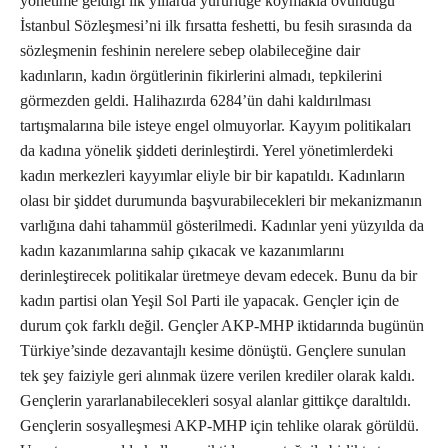
yönetime geldiği ilk yıllarda yürürlüğe koymakla övündüğü
İstanbul Sözleşmesi’ni ilk fırsatta feshetti, bu fesih sırasında da
sözleşmenin feshinin nerelere sebep olabileceğine dair
kadınların, kadın örgütlerinin fikirlerini almadı, tepkilerini
görmezden geldi. Halihazırda 6284’ün dahi kaldırılması
tartışmalarına bile isteye engel olmuyorlar. Kayyım politikaları
da kadına yönelik şiddeti derinleştirdi. Yerel yönetimlerdeki
kadın merkezleri kayyımlar eliyle bir bir kapatıldı. Kadınların
olası bir şiddet durumunda başvurabilecekleri bir mekanizmanın
varlığına dahi tahammül gösterilmedi. Kadınlar yeni yüzyılda da
kadın kazanımlarına sahip çıkacak ve kazanımlarını
derinleştirecek politikalar üretmeye devam edecek. Bunu da bir
kadın partisi olan Yeşil Sol Parti ile yapacak. Gençler için de
durum çok farklı değil. Gençler AKP-MHP iktidarında bugünün
Türkiye’sinde dezavantajlı kesime dönüştü. Gençlere sunulan
tek şey faiziyle geri alınmak üzere verilen krediler olarak kaldı.
Gençlerin yararlanabilecekleri sosyal alanlar gittikçe daraltıldı.
Gençlerin sosyalleşmesi AKP-MHP için tehlike olarak görüldü.