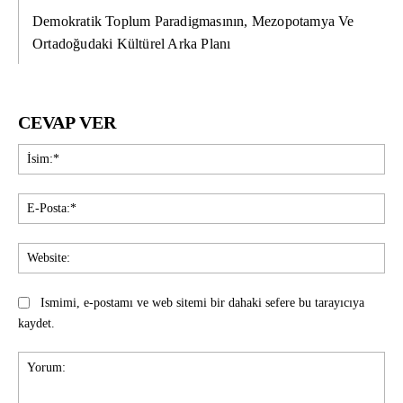
Demokratik Toplum Paradigmasının, Mezopotamya Ve
Ortadoğudaki Kültürel Arka Planı
CEVAP VER
İsi
E-
Pos
Web
Ismimi, e-postamı ve web sitemi bir dahaki sefere bu tarayıcıya
kaydet.