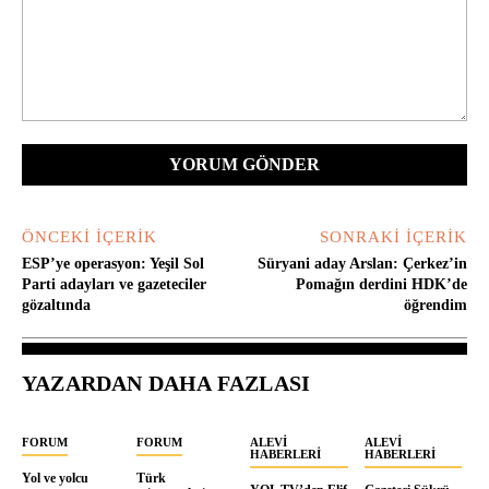
Yorum:
ÖNCEKI İÇERIK
SONRAKI İÇERIK
ESP’ye operasyon: Yeşil Sol
Süryani aday Arslan: Çerkez’in
Parti adayları ve gazeteciler
Pomağın derdini HDK’de
gözaltında
öğrendim
YAZARDAN DAHA FAZLASI
FORUM
FORUM
ALEVI
ALEVI
HABERLERI
HABERLERI
Yol ve yolcu
Türk