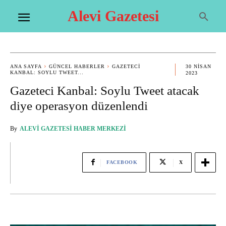
Alevi Gazetesi
ANA SAYFA
GÜNCEL HABERLER
GAZETECI
30 NISAN
KANBAL: SOYLU TWEET...
2023
Gazeteci Kanbal: Soylu Tweet atacak
diye operasyon düzenlendi
By
ALEVI GAZETESI HABER MERKEZI
FACEBOOK
X