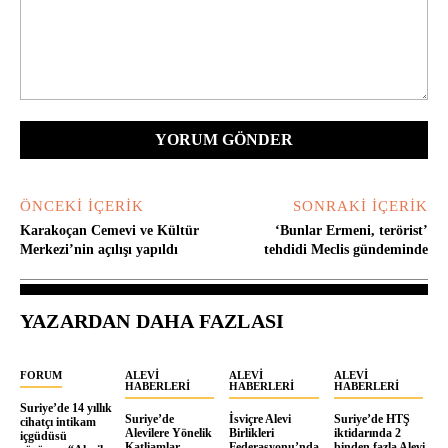
Yorum:
ÖNCEKI İÇERIK
SONRAKI İÇERIK
Karakoçan Cemevi ve Kültür
‘Bunlar Ermeni, terörist’
Merkezi’nin açılışı yapıldı
tehdidi Meclis gündeminde
YAZARDAN DAHA FAZLASI
FORUM
ALEVI
ALEVI
ALEVI
HABERLERI
HABERLERI
HABERLERI
Suriye’de 14 yıllık
Suriye’de
İsviçre Alevi
Suriye’de HTŞ
cihatçı intikam
Alevilere Yönelik
Birlikleri
iktidarında 2
içgüdüsü
Katliamlar
Federasyonu’nda
binden fazla Alevi