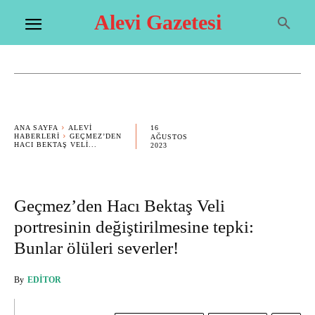
Alevi Gazetesi
16
ANA SAYFA
ALEVI
HABERLERI
GEÇMEZ’DEN
AĞUSTOS
HACI BEKTAŞ VELI...
2023
Geçmez’den Hacı Bektaş Veli
portresinin değiştirilmesine tepki:
Bunlar ölüleri severler!
By
EDITOR