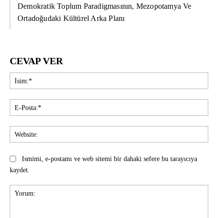
Demokratik Toplum Paradigmasının, Mezopotamya Ve
Ortadoğudaki Kültürel Arka Planı
CEVAP VER
İsi
E-
Pos
Web
Ismimi, e-postamı ve web sitemi bir dahaki sefere bu tarayıcıya
kaydet.