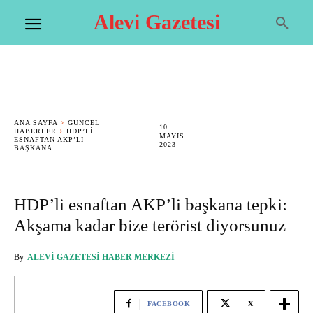
Alevi Gazetesi
ANA SAYFA
GÜNCEL
10
HABERLER
HDP’LI
MAYIS
ESNAFTAN AKP’LI
2023
BAŞKANA...
HDP’li esnaftan AKP’li başkana tepki:
Akşama kadar bize terörist diyorsunuz
By
ALEVI GAZETESI HABER MERKEZI
FACEBOOK
X