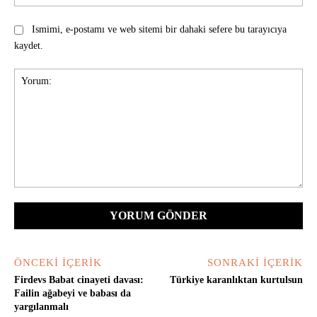
Ismimi, e-postamı ve web sitemi bir dahaki sefere bu tarayıcıya
kaydet.
Yorum:
ÖNCEKI İÇERIK
SONRAKI İÇERIK
Firdevs Babat cinayeti davası:
Türkiye karanlıktan kurtulsun
Failin ağabeyi ve babası da
yargılanmalı