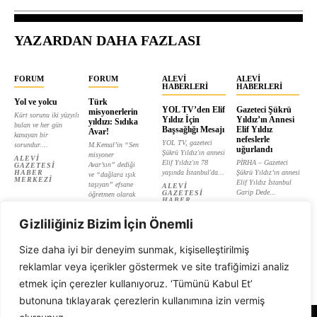
YAZARDAN DAHA FAZLASI
FORUM
FORUM
ALEVI
ALEVI
HABERLERI
HABERLERI
Yol ve yolcu
Türk
YOL TV’den Elif
Gazeteci Şükrü
misyonerlerin
Kürt sorunu iki yüzyılı
Yıldız İçin
Yıldız’ın Annesi
yıldızı: Sıdıka
bulan ve her gün
Başsağlığı Mesajı
Elif Yıldız
Avar!
kanayan bir
nefeslerle
YOL TV, gazeteci
sorundur....
M.Kemal’in “Sen
uğurlandı
Şükrü Yıldız'ın annesi
misyoner
ALEVI
Elif Yıldız'ın 78
PİRHA – Gazeteci
Avar’sın” dediği
GAZETESI
HABER
yaşında İstanbul'da...
Şükrü Yıldız’ın annesi
ve “dağlara ışık
MERKEZI
Elif Yıldız İstanbul
taşıyan” efsane
ALEVI
Garip Dede...
GAZETESI
öğretmen olarak
HABER
tanıtılan...
ALEVI
MERKEZI
GAZETESI
ALEVI
HABER
Gizliliğiniz Bizim İçin Önemli
GAZETESI
MERKEZI
HABER
MERKEZI
Size daha iyi bir deneyim sunmak, kişiselleştirilmiş
reklamlar veya içerikler göstermek ve site trafiğimizi analiz
etmek için çerezler kullanıyoruz. ‘Tümünü Kabul Et’
butonuna tıklayarak çerezlerin kullanımına izin vermiş