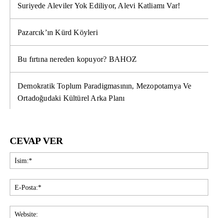
Suriyede Aleviler Yok Ediliyor, Alevi Katliamı Var!
Pazarcık’ın Kürd Köyleri
Bu fırtına nereden kopuyor? BAHOZ
Demokratik Toplum Paradigmasının, Mezopotamya Ve
Ortadoğudaki Kültürel Arka Planı
CEVAP VER
İsi
E-
Pos
Web