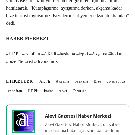
yurttaş ise Gültak’ın HDP’yi hedef gösteren açıklamalarını
hatırlatarak, “Kutuplaştırma, ayrıştırma derken, akşama kadar
bize terörist diyorsunuz. Bize terörist diyenler çıksın dükkandan”
dedi.
HABER MERKEZİ
#HDPli #esnaftan #AKPli #başkana #tepki #Akşama #kadar
#bize #terörist #diyorsunuz
ETIKETLER
AKPli
Akşama
başkana
Bize
diyorsunuz
esnaftan
HDPli
kadar
tepki
Terörist
Alevi Gazetesi Haber Merkezi
Alevi Gazetesi Haber Merkezi, ulusal ve
uluslararası haber ajanslarından derlenen