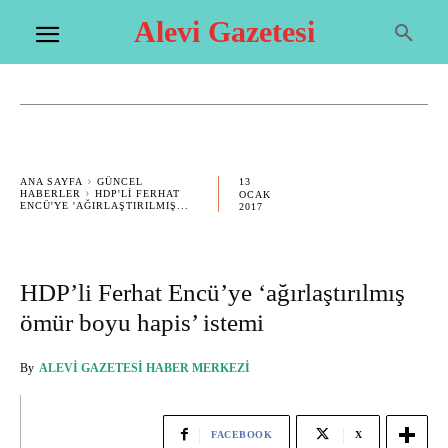
Alevi Gazetesi
13
ANA SAYFA
GÜNCEL
HABERLER
HDP'LI FERHAT
OCAK
ENCÜ'YE 'AĞIRLAŞTIRILMIŞ...
2017
HDP’li Ferhat Encü’ye ‘ağırlaştırılmış
ömür boyu hapis’ istemi
By
ALEVI GAZETESI HABER MERKEZI
FACEBOOK
X