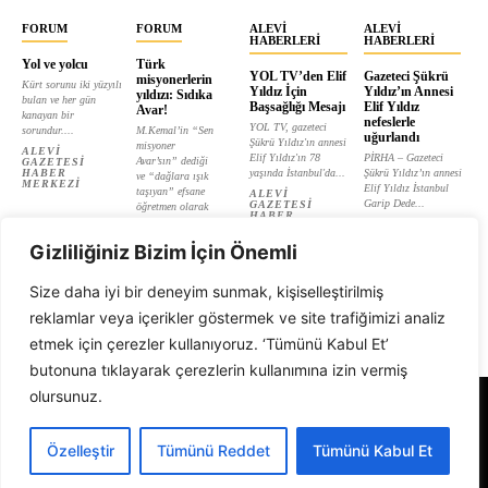
FORUM
FORUM
ALEVI
ALEVI
HABERLERI
HABERLERI
Yol ve yolcu
Türk
YOL TV’den Elif
Gazeteci Şükrü
misyonerlerin
Kürt sorunu iki yüzyılı
Yıldız İçin
Yıldız’ın Annesi
yıldızı: Sıdıka
bulan ve her gün
Başsağlığı Mesajı
Elif Yıldız
Avar!
kanayan bir
nefeslerle
YOL TV, gazeteci
sorundur....
M.Kemal’in “Sen
uğurlandı
Şükrü Yıldız'ın annesi
misyoner
ALEVI
Elif Yıldız'ın 78
PİRHA – Gazeteci
Avar’sın” dediği
GAZETESI
HABER
yaşında İstanbul'da...
Şükrü Yıldız’ın annesi
ve “dağlara ışık
MERKEZI
Elif Yıldız İstanbul
taşıyan” efsane
ALEVI
Garip Dede...
GAZETESI
öğretmen olarak
HABER
tanıtılan...
ALEVI
MERKEZI
GAZETESI
ALEVI
HABER
Gizliliğiniz Bizim İçin Önemli
GAZETESI
MERKEZI
HABER
MERKEZI
Size daha iyi bir deneyim sunmak, kişiselleştirilmiş
reklamlar veya içerikler göstermek ve site trafiğimizi analiz
etmek için çerezler kullanıyoruz. ‘Tümünü Kabul Et’
butonuna tıklayarak çerezlerin kullanımına izin vermiş
olursunuz.
Alevi Gazetesi
Özelleştir
Tümünü Reddet
Tümünü Kabul Et
© 1999 - 2026 Tüm Hakları Saklıdır. Alevi Gazetesi