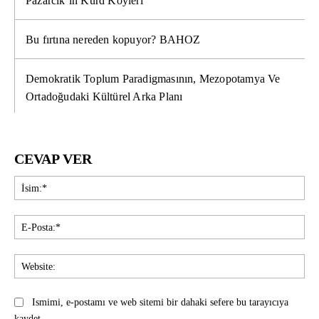
Pazarcık’ın Kürd Köyleri
Bu fırtına nereden kopuyor? BAHOZ
Demokratik Toplum Paradigmasının, Mezopotamya Ve
Ortadoğudaki Kültürel Arka Planı
CEVAP VER
İsi
E-
Pos
Web
Ismimi, e-postamı ve web sitemi bir dahaki sefere bu tarayıcıya
kaydet.