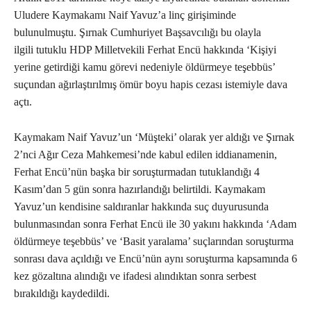
Uludere Kaymakamı Naif Yavuz’a linç girişiminde
bulunulmuştu. Şırnak Cumhuriyet Başsavcılığı bu olayla
ilgili tutuklu HDP Milletvekili Ferhat Encü hakkında ‘Kişiyi
yerine getirdiği kamu görevi nedeniyle öldürmeye teşebbüs’
suçundan ağırlaştırılmış ömür boyu hapis cezası istemiyle dava
açtı.
Kaymakam Naif Yavuz’un ‘Müşteki’ olarak yer aldığı ve Şırnak
2’nci Ağır Ceza Mahkemesi’nde kabul edilen iddianamenin,
Ferhat Encü’nün başka bir soruşturmadan tutuklandığı 4
Kasım’dan 5 gün sonra hazırlandığı belirtildi. Kaymakam
Yavuz’un kendisine saldıranlar hakkında suç duyurusunda
bulunmasından sonra Ferhat Encü ile 30 yakını hakkında ‘Adam
öldürmeye teşebbüs’ ve ‘Basit yaralama’ suçlarından soruşturma
sonrası dava açıldığı ve Encü’nün aynı soruşturma kapsamında 6
kez gözaltına alındığı ve ifadesi alındıktan sonra serbest
bırakıldığı kaydedildi.