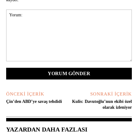
Yorum:
ÖNCEKI İÇERIK
SONRAKI İÇERIK
Çin’den ABD’ye savaş tehdidi
Kulis: Davutoğlu’nun ekibi özel
olarak izleniyor
YAZARDAN DAHA FAZLASI