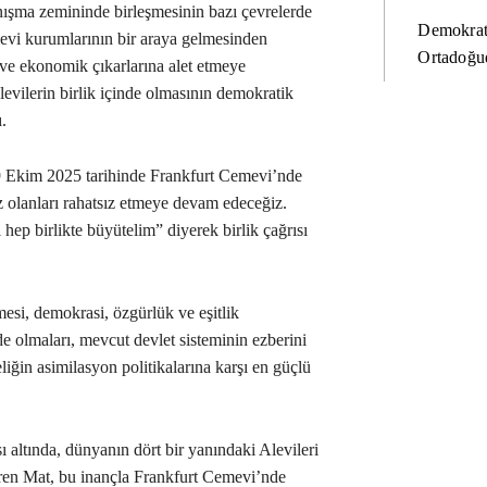
ışma zemininde birleşmesinin bazı çevrelerde
Demokrat
“Alevi kurumlarının bir araya gelmesinden
Ortadoğud
i ve ekonomik çıkarlarına alet etmeye
Alevilerin birlik içinde olmasının demokratik
.
9 Ekim 2025 tarihinde Frankfurt Cemevi’nde
ız olanları rahatsız etmeye devam edeceğiz.
 hep birlikte büyütelim” diyerek birlik çağrısı
mesi, demokrasi, özgürlük ve eşitlik
e olmaları, mevcut devlet sisteminin ezberini
iğin asimilasyon politikalarına karşı en güçlü
ı altında, dünyanın dört bir yanındaki Alevileri
etiren Mat, bu inançla Frankfurt Cemevi’nde