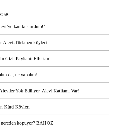
NLAR
levi’ye kan kusturdum!’
r Alevi-Türkmen köyleri
in Gizli Payitahtı Elbistan!
lım da, ne yapalım!
Aleviler Yok Ediliyor, Alevi Katliamı Var!
ın Kürd Köyleri
na nereden kopuyor? BAHOZ