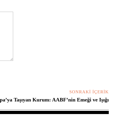
SONRAKI İÇERIK
upa’ya Taşıyan Kurum: AABF’nin Emeği ve Işığı