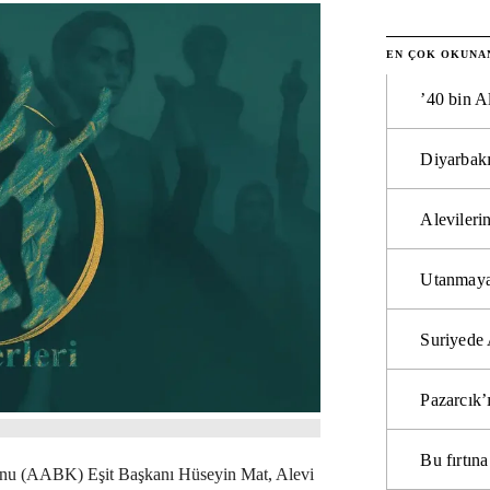
EN ÇOK OKUNA
’40 bin A
Diyarbakı
Alevilerin
Utanmaya
Suriyede 
Pazarcık’
Bu fırtı
yonu (AABK) Eşit Başkanı Hüseyin Mat, Alevi