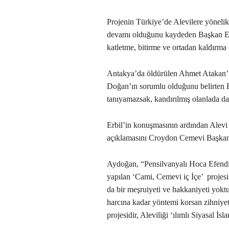
Projenin Türkiye’de Alevilere yönelik 
devamı olduğunu kaydeden Başkan Erbi
katletme, bitirme ve ortadan kaldırma
Antakya’da öldürülen Ahmet Atakan’ı
Doğan’ın sorumlu olduğunu belirten E
tanıyamazsak, kandırılmış olanlada d
Erbil’in konuşmasının ardından Alevi 
açıklamasını Croydon Cemevi Başka
Aydoğan, “Pensilvanyalı Hoca Efendi
yapılan ‘Cami, Cemevi iç İçe’ projesi 
da bir meşruiyeti ve hakkaniyeti yoktu
harcına kadar yöntemi korsan zihniye
projesidir, Aleviliği ‘ılımlı Siyasal İ