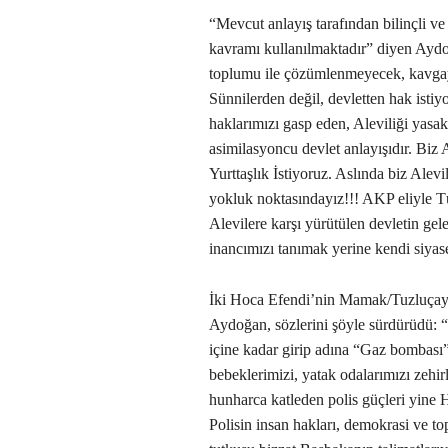
“Mevcut anlayış tarafından bilinçli ve 
kavramı kullanılmaktadır” diyen Aydoğ
toplumu ile çözümlenmeyecek, kavgayı
Sünnilerden değil, devletten hak istiyo
haklarımızı gasp eden, Aleviliği yasak
asimilasyoncu devlet anlayışıdır. Biz
Yurttaşlık İstiyoruz. Aslında biz Alevi
yokluk noktasındayız!!! AKP eliyle Tü
Alevilere karşı yürütülen devletin gele
inancımızı tanımak yerine kendi siyase
İki Hoca Efendi’nin Mamak/Tuzluçayır
Aydoğan, sözlerini şöyle sürdürüdü: “
içine kadar girip adına “Gaz bombası” 
bebeklerimizi, yatak odalarımızı zehir
hunharca katleden polis güçleri yine 
Polisin insan hakları, demokrasi ve t