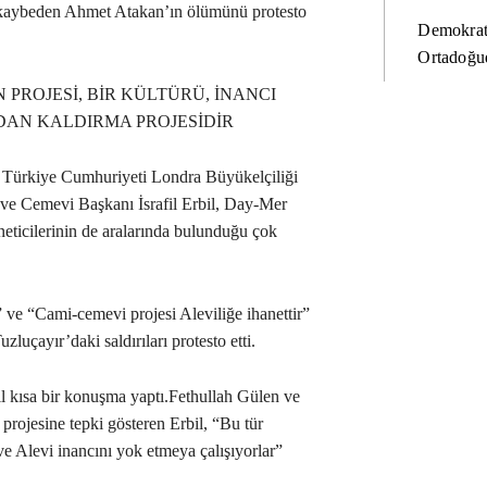
ı kaybeden Ahmet Atakan’ın ölümünü protesto
Demokrat
Ortadoğud
 PROJESİ, BİR KÜLTÜRÜ, İNANCI
DAN KALDIRMA PROJESİDİR
a Türkiye Cumhuriyeti Londra Büyükelçiliği
e Cemevi Başkanı İsrafil Erbil, Day-Mer
ticilerinin de aralarında bulunduğu çok
 ve “Cami-cemevi projesi Aleviliğe ihanettir”
luçayır’daki saldırıları protesto etti.
l kısa bir konuşma yaptı.Fethullah Gülen ve
rojesine tepki gösteren Erbil, “Bu tür
 ve Alevi inancını yok etmeya çalışıyorlar”