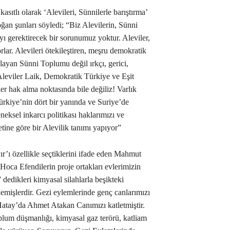
kasıtlı olarak ‘Alevileri, Sünnilerle barıştırma’
an şunları söyledi; “Biz Alevilerin, Sünni
 gerektirecek bir sorunumuz yoktur. Aleviler,
rlar. Alevileri ötekileştiren, meşru demokratik
layan Sünni Toplumu değil ırkçı, gerici,
 Aleviler Laik, Demokratik Türkiye ve Eşit
ler hak alma noktasında bile değiliz! Varlık
rkiye’nin dört bir yanında ve Suriye’de
neksel inkarcı politikası haklarımızı ve
tine göre bir Alevilik tanımı yapıyor”
’ı özellikle seçtiklerini ifade eden Mahmut
Hoca Efendilerin proje ortakları evlerimizin
dedikleri kimyasal silahlarla beşikteki
lemişlerdir. Gezi eylemlerinde genç canlarımızı
Hatay’da Ahmet Atakan Canımızı katletmiştir.
oplum düşmanlığı, kimyasal gaz terörü, katliam