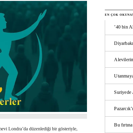
EN ÇOK OKUNA
’40 bin A
Diyarbakı
Alevilerin
Utanmaya
Suriyede 
Pazarcık’
Bu fırtı
evi Londra’da düzenlediği bir gösteriyle,