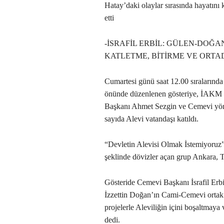
Hatay’daki olaylar sırasında hayatın
etti
-İSRAFİL ERBİL: GÜLEN-DOĞAN
KATLETME, BİTİRME VE ORTA
Cumartesi günü saat 12.00 sıralarınd
önünde düzenlenen gösteriye, İAKM v
Başkanı Ahmet Sezgin ve Cemevi yöne
sayıda Alevi vatandaşı katıldı.
“Devletin Alevisi Olmak İstemiyoruz”
şeklinde dövizler açan grup Ankara, Tuz
Gösteride Cemevi Başkanı İsrafil Erbi
İzzettin Doğan’ın Cami-Cemevi ortak p
projelerle Aleviliğin içini boşaltmaya
dedi.