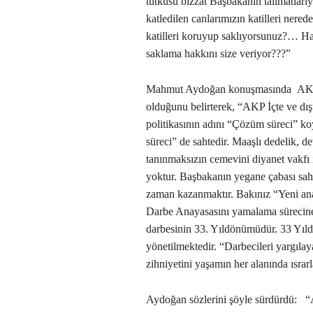
tutkusu bizzat Başbakanın talimatları
katledilen canlarımızın katilleri nere
katilleri koruyup saklıyorsunuz?… Ha
saklama hakkını size veriyor???”
Mahmut Aydoğan konuşmasında AKP H
olduğunu belirterek, “AKP İçte ve dışt
politikasının adını “Çözüm süreci” 
süreci” de sahtedir. Maaşlı dedelik, de
tanınmaksızın cemevini diyanet vakfı 
yoktur. Başbakanın yegane çabası sahte
zaman kazanmaktır. Bakınız “Yeni ana
Darbe Anayasasını yamalama sürecine
darbesinin 33. Yıldönümüdür. 33 Yıldı
yönetilmektedir. “Darbecileri yargıla
zihniyetini yaşamın her alanında ısrar
Aydoğan sözlerini şöyle sürdürdü: “A