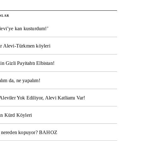
NLAR
levi’ye kan kusturdum!’
r Alevi-Türkmen köyleri
in Gizli Payitahtı Elbistan!
lım da, ne yapalım!
Aleviler Yok Ediliyor, Alevi Katliamı Var!
ın Kürd Köyleri
na nereden kopuyor? BAHOZ