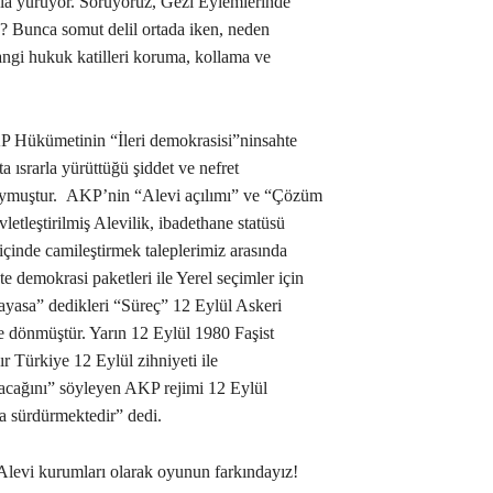
yla yürüyor. Soruyoruz, Gezi Eylemlerinde
de? Bunca somut delil ortada iken, neden
ngi hukuk katilleri koruma, kollama ve
ükümetinin “İleri demokrasisi”ninsahte
a ısrarla yürüttüğü şiddet ve nefret
koymuştur. AKP’nin “Alevi açılımı” ve “Çözüm
vletleştirilmiş Alevilik, ibadethane statüsü
içinde camileştirmek taleplerimiz arasında
 demokrasi paketleri ile Yerel seçimler için
yasa” dedikleri “Süreç” 12 Eylül Askeri
 dönmüştür. Yarın 12 Eylül 1980 Faşist
r Türkiye 12 Eylül zihniyeti ile
yacağını” söyleyen AKP rejimi 12 Eylül
la sürdürmektedir” dedi.
levi kurumları olarak oyunun farkındayız!