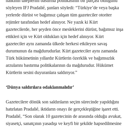
halkının taleplerini bastırma politikasının bir parçası olduğunu
söyleyen IFJ Pradalié, şunları söyledi: “Türkiye’de veya başka
yerlerde dürüst ve bağımsız çalışan tüm gazeteciler otoriter
rejimler tarafından hedef alınıyor. Ne yazık ki Kürt
gazetecilerde, her şeyden önce mesleklerini dürüst, bağımsız inşa
ettikleri için ve Kürt oldukları için hedef alınıyor. Kürt
gazeteciler aynı zamanda ülkede herkesi etkileyen savaş
durumunun da mağdurudurlar. Kürt gazeteciler aynı zamanda
Türk hükümetinin yıllardır Kürtlerin özerklik ve bağımsızlık
arzularını bastırma politikalarının da mağdurudur. Hükümet
Kürtlerin sesini duyuranlara saldırıyor.”
‘Dünya saldırılara odaklanmalıdır’
Gazetecilere dönük son saldırıların seçim sürecinde yapıldığını
hatırlatan Pradalié, iktidarın onayı ile gerçekleştiğine işaret etti.
Pradalié, “Son olarak 10 gazetecinin de arasında olduğu avukat,
siyasetçi, sanatçının yasadışı ve keyfi bir şekilde hapsedilmesine