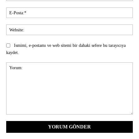
E-
Pos
Web
Ismimi, e-postamı ve web sitemi bir dahaki sefere bu tarayıcıya
kaydet.
Yorum: