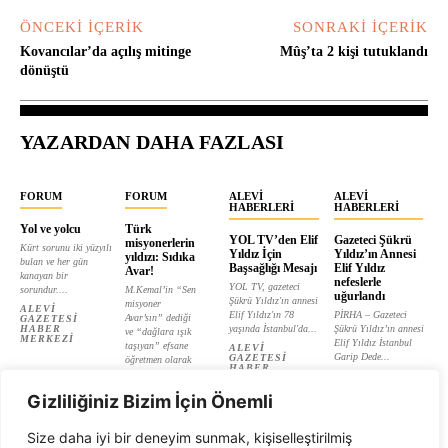
ÖNCEKI İÇERIK
SONRAKI İÇERIK
Kovancılar’da açılış mitinge
Mûş’ta 2 kişi tutuklandı
dönüştü
YAZARDAN DAHA FAZLASI
FORUM
FORUM
ALEVI
ALEVI
HABERLERI
HABERLERI
Yol ve yolcu
Türk
YOL TV’den Elif
Gazeteci Şükrü
misyonerlerin
Kürt sorunu iki yüzyılı
Yıldız İçin
Yıldız’ın Annesi
yıldızı: Sıdıka
bulan ve her gün
Başsağlığı Mesajı
Elif Yıldız
Avar!
kanayan bir
nefeslerle
YOL TV, gazeteci
sorundur....
M.Kemal’in “Sen
uğurlandı
Şükrü Yıldız'ın annesi
misyoner
ALEVI
Elif Yıldız'ın 78
PİRHA – Gazeteci
Avar’sın” dediği
GAZETESI
HABER
yaşında İstanbul'da...
Şükrü Yıldız’ın annesi
ve “dağlara ışık
MERKEZI
Elif Yıldız İstanbul
taşıyan” efsane
ALEVI
Garip Dede...
GAZETESI
öğretmen olarak
HABER
tanıtılan...
ALEVI
MERKEZI
GAZETESI
ALEVI
HABER
Gizliliğiniz Bizim İçin Önemli
GAZETESI
MERKEZI
HABER
MERKEZI
Size daha iyi bir deneyim sunmak, kişiselleştirilmiş