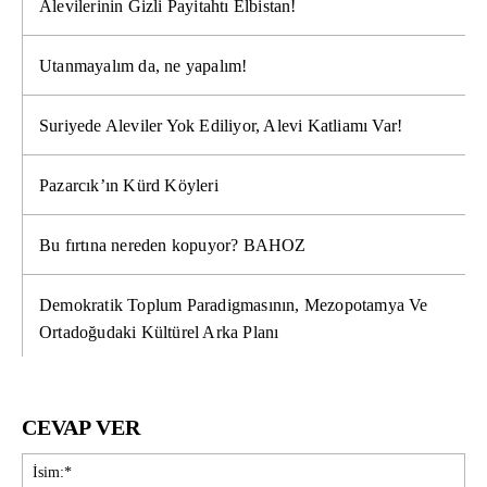
Alevilerinin Gizli Payitahtı Elbistan!
Utanmayalım da, ne yapalım!
Suriyede Aleviler Yok Ediliyor, Alevi Katliamı Var!
Pazarcık’ın Kürd Köyleri
Bu fırtına nereden kopuyor? BAHOZ
Demokratik Toplum Paradigmasının, Mezopotamya Ve
Ortadoğudaki Kültürel Arka Planı
CEVAP VER
İsi