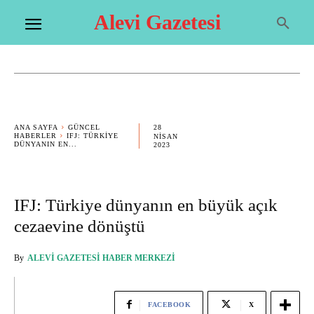
Alevi Gazetesi
28
ANA SAYFA
GÜNCEL
HABERLER
IFJ: TÜRKIYE
NISAN
DÜNYANIN EN...
2023
IFJ: Türkiye dünyanın en büyük açık
cezaevine dönüştü
By
ALEVI GAZETESI HABER MERKEZI
FACEBOOK
X