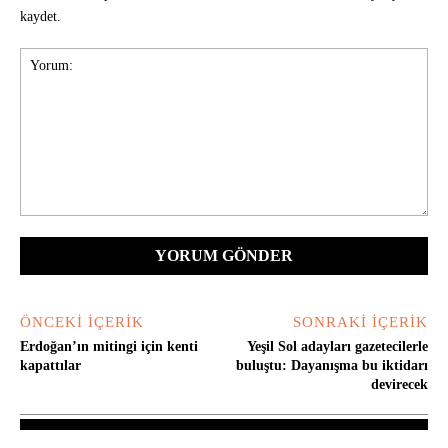
kaydet.
Yorum:
ÖNCEKI İÇERIK
SONRAKI İÇERIK
Erdoğan’ın mitingi için kenti
Yeşil Sol adayları gazetecilerle
kapattılar
buluştu: Dayanışma bu iktidarı
devirecek