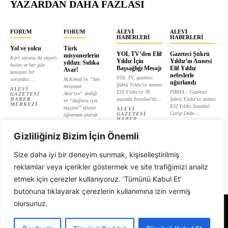
YAZARDAN DAHA FAZLASI
FORUM
FORUM
ALEVI
ALEVI
HABERLERI
HABERLERI
Yol ve yolcu
Türk
YOL TV’den Elif
Gazeteci Şükrü
misyonerlerin
Kürt sorunu iki yüzyılı
Yıldız İçin
Yıldız’ın Annesi
yıldızı: Sıdıka
bulan ve her gün
Başsağlığı Mesajı
Elif Yıldız
Avar!
kanayan bir
nefeslerle
YOL TV, gazeteci
sorundur....
M.Kemal’in “Sen
uğurlandı
Şükrü Yıldız'ın annesi
misyoner
ALEVI
Elif Yıldız'ın 78
PİRHA – Gazeteci
Avar’sın” dediği
GAZETESI
HABER
yaşında İstanbul'da...
Şükrü Yıldız’ın annesi
ve “dağlara ışık
MERKEZI
Elif Yıldız İstanbul
taşıyan” efsane
ALEVI
Garip Dede...
GAZETESI
öğretmen olarak
HABER
tanıtılan...
ALEVI
MERKEZI
GAZETESI
ALEVI
HABER
Gizliliğiniz Bizim İçin Önemli
GAZETESI
MERKEZI
HABER
MERKEZI
Size daha iyi bir deneyim sunmak, kişiselleştirilmiş
reklamlar veya içerikler göstermek ve site trafiğimizi analiz
etmek için çerezler kullanıyoruz. ‘Tümünü Kabul Et’
butonuna tıklayarak çerezlerin kullanımına izin vermiş
olursunuz.
Alevi Gazetesi