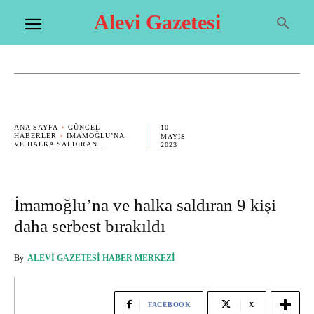
Alevi Gazetesi
10
ANA SAYFA
GÜNCEL
HABERLER
İMAMOĞLU’NA
MAYIS
VE HALKA SALDIRAN...
2023
İmamoğlu’na ve halka saldıran 9 kişi
daha serbest bırakıldı
By
ALEVI GAZETESI HABER MERKEZI
FACEBOOK
X