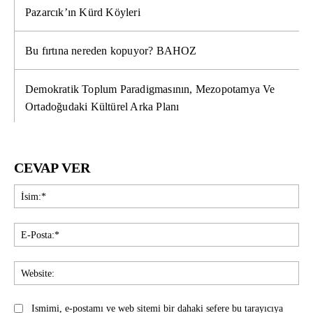
Pazarcık’ın Kürd Köyleri
Bu fırtına nereden kopuyor? BAHOZ
Demokratik Toplum Paradigmasının, Mezopotamya Ve
Ortadoğudaki Kültürel Arka Planı
CEVAP VER
İsi
E-
Pos
Web
Ismimi, e-postamı ve web sitemi bir dahaki sefere bu tarayıcıya