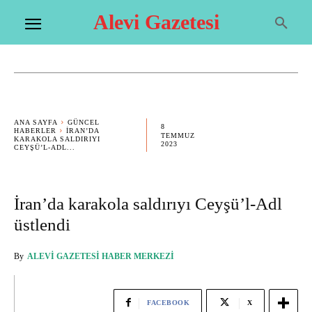
Alevi Gazetesi
ANA SAYFA
GÜNCEL
8
HABERLER
İRAN’DA
TEMMUZ
KARAKOLA SALDIRIYI
2023
CEYŞÜ’L-ADL...
İran’da karakola saldırıyı Ceyşü’l-Adl
üstlendi
By
ALEVI GAZETESI HABER MERKEZI
FACEBOOK
X