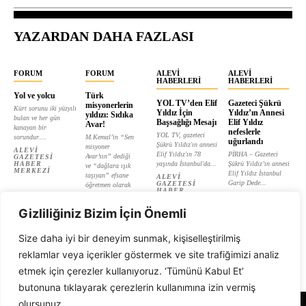
YAZARDAN DAHA FAZLASI
FORUM
FORUM
ALEVI
ALEVI
HABERLERI
HABERLERI
Yol ve yolcu
Türk
YOL TV’den Elif
Gazeteci Şükrü
misyonerlerin
Kürt sorunu iki yüzyılı
Yıldız İçin
Yıldız’ın Annesi
yıldızı: Sıdıka
bulan ve her gün
Başsağlığı Mesajı
Elif Yıldız
Avar!
kanayan bir
nefeslerle
YOL TV, gazeteci
sorundur....
M.Kemal’in “Sen
uğurlandı
Şükrü Yıldız'ın annesi
misyoner
ALEVI
Elif Yıldız'ın 78
PİRHA – Gazeteci
Avar’sın” dediği
GAZETESI
HABER
yaşında İstanbul'da...
Şükrü Yıldız’ın annesi
ve “dağlara ışık
MERKEZI
Elif Yıldız İstanbul
taşıyan” efsane
ALEVI
Garip Dede...
GAZETESI
öğretmen olarak
HABER
tanıtılan...
ALEVI
MERKEZI
GAZETESI
ALEVI
HABER
Gizliliğiniz Bizim İçin Önemli
GAZETESI
MERKEZI
HABER
MERKEZI
Size daha iyi bir deneyim sunmak, kişiselleştirilmiş
reklamlar veya içerikler göstermek ve site trafiğimizi analiz
etmek için çerezler kullanıyoruz. ‘Tümünü Kabul Et’
butonuna tıklayarak çerezlerin kullanımına izin vermiş
olursunuz.