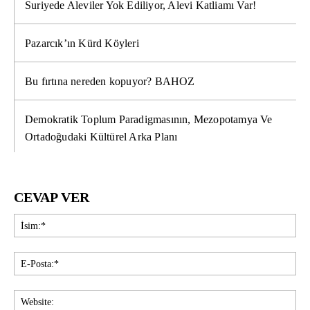
Suriyede Aleviler Yok Ediliyor, Alevi Katliamı Var!
Pazarcık’ın Kürd Köyleri
Bu fırtına nereden kopuyor? BAHOZ
Demokratik Toplum Paradigmasının, Mezopotamya Ve
Ortadoğudaki Kültürel Arka Planı
CEVAP VER
İsi
E-
Pos
Web