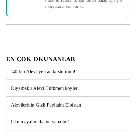
haberleri Alevi toplumunun bakış açısıyla
okuyucularına sunar.
EN ÇOK OKUNANLAR
’40 bin Alevi’ye kan kusturdum!’
Diyarbakır Alevi-Türkmen köyleri
Alevilerinin Gizli Payitahtı Elbistan!
Utanmayalım da, ne yapalım!