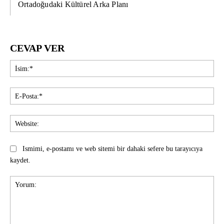
Ortadoğudaki Kültürel Arka Planı
CEVAP VER
İsi
E-
Pos
Web
Ismimi, e-postamı ve web sitemi bir dahaki sefere bu tarayıcıya
kaydet.