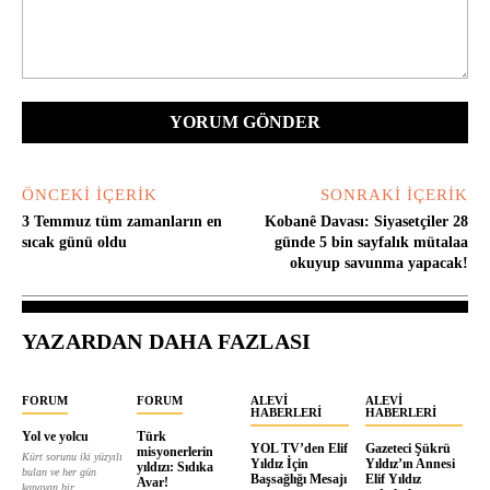
Yorum:
ÖNCEKI İÇERIK
SONRAKI İÇERIK
3 Temmuz tüm zamanların en
Kobanê Davası: Siyasetçiler 28
sıcak günü oldu
günde 5 bin sayfalık mütalaa
okuyup savunma yapacak!
YAZARDAN DAHA FAZLASI
FORUM
FORUM
ALEVI
ALEVI
HABERLERI
HABERLERI
Yol ve yolcu
Türk
YOL TV’den Elif
Gazeteci Şükrü
misyonerlerin
Kürt sorunu iki yüzyılı
Yıldız İçin
Yıldız’ın Annesi
yıldızı: Sıdıka
bulan ve her gün
Başsağlığı Mesajı
Elif Yıldız
Avar!
kanayan bir