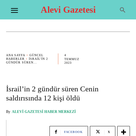
Alevi Gazetesi
4
ANA SAYFA
GÜNCEL
HABERLER
İSRAIL’IN 2
TEMMUZ
GÜNDÜR SÜREN...
2023
İsrail’in 2 gündür süren Cenin
saldırısında 12 kişi öldü
By
ALEVI GAZETESI HABER MERKEZI
FACEBOOK
X