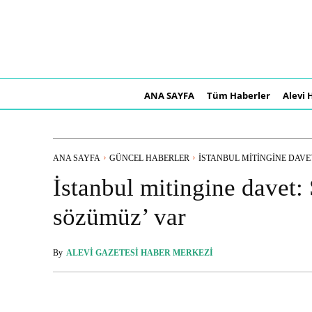
ANA SAYFA
Tüm Haberler
Alevi 
ANA SAYFA
GÜNCEL HABERLER
İSTANBUL MITINGINE DAVET
İstanbul mitingine davet:
sözümüz’ var
By
ALEVI GAZETESI HABER MERKEZI