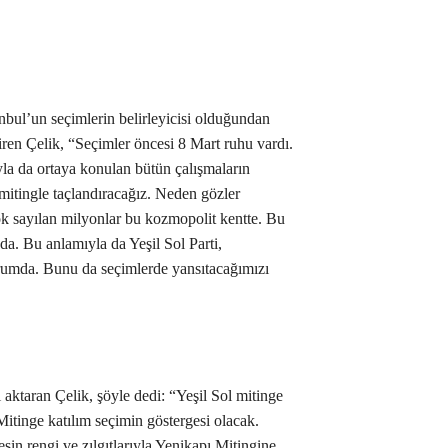
bul’un seçimlerin belirleyicisi olduğundan
iren Çelik, “Seçimler öncesi 8 Mart ruhu vardı.
a da ortaya konulan bütün çalışmaların
mitingle taçlandıracağız. Neden gözler
yok sayılan milyonlar bu kozmopolit kentte. Bu
da. Bu anlamıyla da Yeşil Sol Parti,
durumda. Bunu da seçimlerde yansıtacağımızı
 aktaran Çelik, şöyle dedi: “Yeşil Sol mitinge
. Mitinge katılım seçimin göstergesi olacak.
in rengi ve zılgıtlarıyla Yenikapı Mitingine