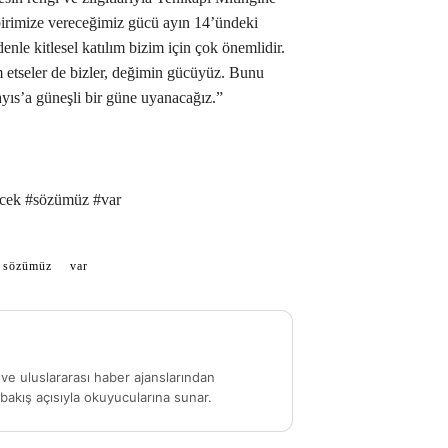
birimize vereceğimiz gücü ayın 14’ündeki
nle kitlesel katılım bizim için çok önemlidir.
etseler de bizler, değimin gücüyüz. Bunu
ayıs’a güneşli bir güne uyanacağız.”
ecek #sözümüz #var
sözümüz
var
ve uluslararası haber ajanslarından
akış açısıyla okuyucularına sunar.