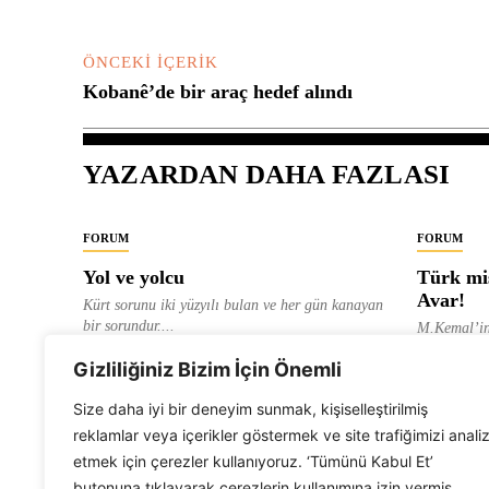
ÖNCEKI İÇERIK
Kobanê’de bir araç hedef alındı
YAZARDAN DAHA FAZLASI
FORUM
FORUM
Yol ve yolcu
Türk mis
Avar!
Kürt sorunu iki yüzyılı bulan ve her gün kanayan
bir sorundur....
M.Kemal’in
ve “dağlara
ALEVI GAZETESI HABER MERKEZI
Gizliliğiniz Bizim İçin Önemli
olarak tanıt
ALEVI GAZ
Size daha iyi bir deneyim sunmak, kişiselleştirilmiş
reklamlar veya içerikler göstermek ve site trafiğimizi anali
etmek için çerezler kullanıyoruz. ‘Tümünü Kabul Et’
butonuna tıklayarak çerezlerin kullanımına izin vermiş