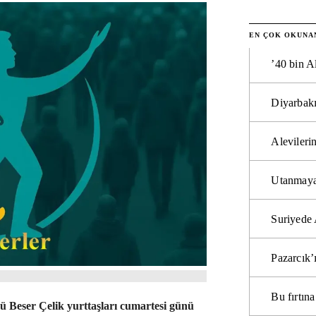
EN ÇOK OKUNA
’40 bin A
Diyarbakı
Alevilerin
Utanmaya
Suriyede 
Pazarcık’
Bu fırtı
üsü Beser Çelik yurttaşları cumartesi günü