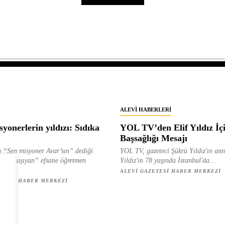
ALEVI HABERLERI
yonerlerin yıldızı: Sıdıka
YOL TV’den Elif Yıldız İç
Başsağlığı Mesajı
 “Sen misyoner Avar’sın” dediği
YOL TV, gazeteci Şükrü Yıldız'ın ann
 ışık taşıyan” efsane öğretmen
Yıldız'ın 78 yaşında İstanbul'da...
ılan...
ALEVI GAZETESI HABER MERKEZI
ETESI HABER MERKEZI
z