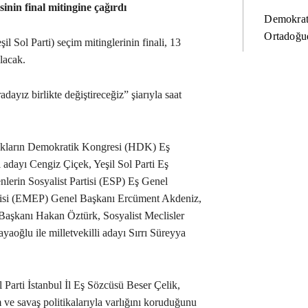
sinin final mitingine çağırdı
Demokrat
Ortadoğud
şil Sol Parti) seçim mitinglerinin finali, 13
lacak.
dayız birlikte değiştireceğiz” şiarıyla saat
alkların Demokratik Kongresi (HDK) Eş
i adayı Cengiz Çiçek, Yeşil Sol Parti Eş
lerin Sosyalist Partisi (ESP) Eş Genel
isi (EMEP) Genel Başkanı Ercüment Akdeniz,
Başkanı Hakan Öztürk, Sosyalist Meclisler
oğlu ile milletvekilli adayı Sırrı Süreyya
l Parti İstanbul İl Eş Sözcüsü Beser Çelik,
 ve savaş politikalarıyla varlığını koruduğunu