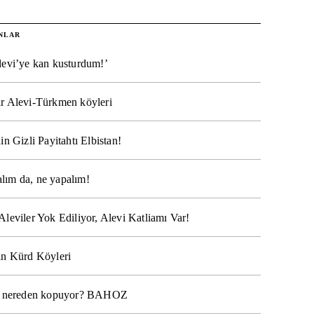
NLAR
levi’ye kan kusturdum!’
r Alevi-Türkmen köyleri
in Gizli Payitahtı Elbistan!
lım da, ne yapalım!
Aleviler Yok Ediliyor, Alevi Katliamı Var!
ın Kürd Köyleri
na nereden kopuyor? BAHOZ