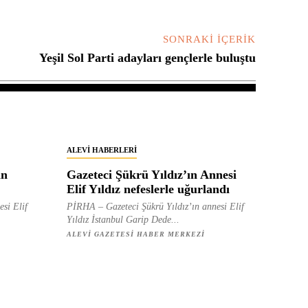
SONRAKI İÇERIK
Yeşil Sol Parti adayları gençlerle buluştu
ALEVI HABERLERI
in
Gazeteci Şükrü Yıldız’ın Annesi
Elif Yıldız nefeslerle uğurlandı
esi Elif
PİRHA – Gazeteci Şükrü Yıldız’ın annesi Elif
Yıldız İstanbul Garip Dede...
ALEVI GAZETESI HABER MERKEZI