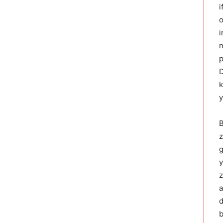
i
o
i
n
p
D
k
y
B
z
g
y
z
a
d
b