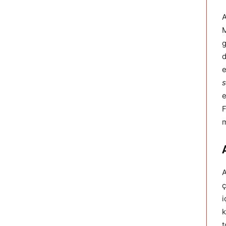
A
M
g
d
e
s
e
F
m
A
ç
i
k
t