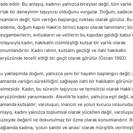
fade edilir. Bu anlayış, kadının yalnızca bireysel değil, tüm varlık 
rtak bir deneyimin taşıyıcısı olduğunu vurgular. Doğum, sadece
nsanların değil, tüm varlığın başlangıç noktası olarak görülür. Bu
edenle, doğum kapısı Hakk’ın birinci kapısı olarak tanımlanır; b
eygamberlerin, evliyaların ve velilerin bu kapıdan geldiği kabul e
olayısıyla kadın, hakikatin cisimleştiği kutsal bir varlık olarak
onumlandırılır. Kadın rahmi, kutsalın geçtiği ve ilahi hakikatin
eryüzünde tecelli ettiği bir geçit olarak görülür (Özcan 1992).
u yaklaşımda doğum, yalnızca yeni bir hayatın başlangıcı değil; 
amanda varlığın sürekliliğini sağlayan ilahi bir hakikatin görünür
elmesidir. Kadın, bu sürecin taşıyıcısı ve temsilcisi olarak Hakk’
eryüzündeki yansımasıdır. Alevilik’te kadın, yalnızca eşit değil, 
amanda kutsaldır; varoluşun, inancın ve yolun kurucu unsurudu
nlayış, kadını yalnızca toplumsal olarak yücelten değil, varoluşs
üzeyde değerli ve dokunulmaz bir özne olarak konumlandırır. B
ağlamda kadına, ‘yolun sahibi ve anası’ olarak mürşitlik verilmişti