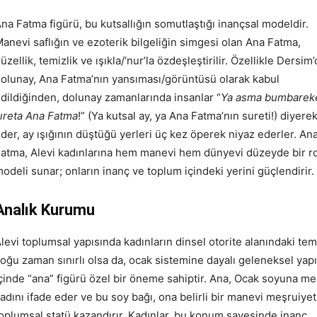
na Fatma figürü, bu kutsallığın somutlaştığı inançsal modeldir.
anevi saflığın ve ezoterik bilgeliğin simgesi olan Ana Fatma,
üzellik, temizlik ve ışıkla/‘nur’la özdeşleştirilir. Özellikle Dersim’
olunay, Ana Fatma’nın yansıması/görüntüsü olarak kabul
dildiğinden, dolunay zamanlarında insanlar “
Ya asma bumbarekê
ıreta Ana Fatma
!” (Ya kutsal ay, ya Ana Fatma’nın sureti!) diyere
der, ay ışığının düştüğü yerleri üç kez öperek niyaz ederler. An
atma, Alevi kadınlarına hem manevi hem dünyevi düzeyde bir ro
odeli sunar; onların inanç ve toplum içindeki yerini güçlendirir.
Analık Kurumu
levi toplumsal yapısında kadınların dinsel otorite alanındaki tems
oğu zaman sınırlı olsa da, ocak sistemine dayalı geleneksel yapı
çinde “ana” figürü özel bir öneme sahiptir. Ana, Ocak soyuna m
adını ifade eder ve bu soy bağı, ona belirli bir manevi meşruiyet 
oplumsal statü kazandırır. Kadınlar, bu konum sayesinde inanç