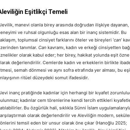
Aleviliğin Eşitlikçi Temeli
levilik, manevi olanla birey arasında doğrudan ilişkiye dayanan, 
eneyimi ve ruhsal olgunluğu esas alan bir inanç sistemidir. Bu
aklaşım, toplumsal cinsiyet farklarını öteler ve bireyleri ‘
c
an
’ ka
zerinden tanımlar.
Can
kavramı, kadın ve erkeği cinsiyetten bağ
znelikler olarak kabul eder; her birey, hakikat yolunda eşit özne
larak değerlendirilir. Cemlerde kadın ve erkeklerin birlikte ibad
tmesi, semah dönmesi ve aynı sofra etrafında yer alması, bu eşit
nlayışının ritüel düzeydeki somut ifadesidir.
levi inanç pratiğinde kadınlar için herhangi bir kıyafet zorunlul
ulunmaz; kadınlar cem törenlerine kendi tercih ettikleri kıyafetl
atılabilirler. Bu özgürlük hali, sıklıkla Sünni İslam uygulamalarıyl
arşılaştırmalı olarak değerlendirilir ve Aleviliğin modern, seküle
önlerini temsil eden bir unsur olarak öne çıkar (Hanoğlu 2025;