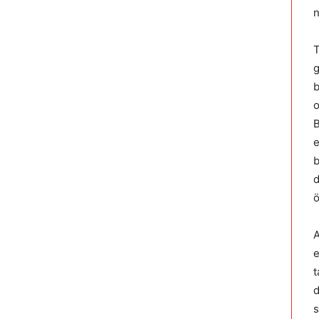
n
T
g
b
o
B
e
b
d
ö
A
e
t
d
s