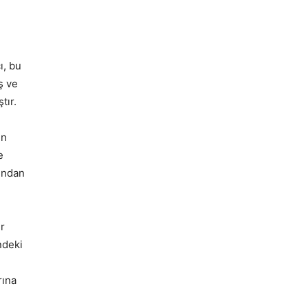
ı, bu
ş ve
tır.
ın
e
sından
ir
ndeki
rına