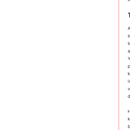
A
t
t
a
Y
p
k
i
v
d
H
k
b