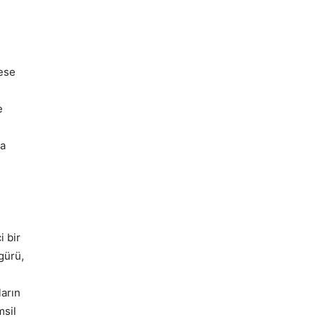
mese
e
la
i bir
gürü,
ların
msil