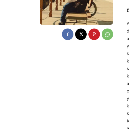
A
d
a
y
k
k
s
k
a
ç
y
k
k
t
a