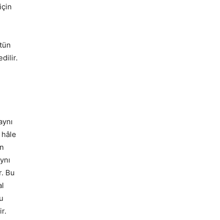
için
ütün
dilir.
aynı
 hâle
ın
aynı
r. Bu
al
u
r.