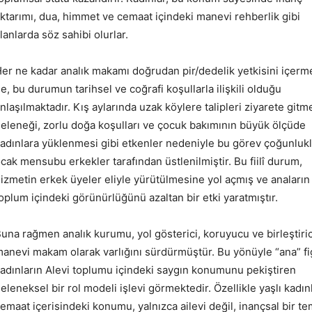
ktarımı, dua, himmet ve cemaat içindeki manevi rehberlik gibi
lanlarda söz sahibi olurlar.
er ne kadar analık makamı doğrudan pir/dedelik yetkisini içer
e, bu durumun tarihsel ve coğrafi koşullarla ilişkili olduğu
nlaşılmaktadır. Kış aylarında uzak köylere talipleri ziyarete gitm
eleneği, zorlu doğa koşulları ve çocuk bakımının büyük ölçüde
adınlara yüklenmesi gibi etkenler nedeniyle bu görev çoğunluk
cak mensubu erkekler tarafından üstlenilmiştir. Bu fiilî durum,
izmetin erkek üyeler eliyle yürütülmesine yol açmış ve anaların
oplum içindeki görünürlüğünü azaltan bir etki yaratmıştır.
una rağmen analık kurumu, yol gösterici, koruyucu ve birleştiric
anevi makam olarak varlığını sürdürmüştür. Bu yönüyle “ana” fi
adınların Alevi toplumu içindeki saygın konumunu pekiştiren
eleneksel bir rol modeli işlevi görmektedir. Özellikle yaşlı kadın
emaat içerisindeki konumu, yalnızca ailevi değil, inançsal bir te