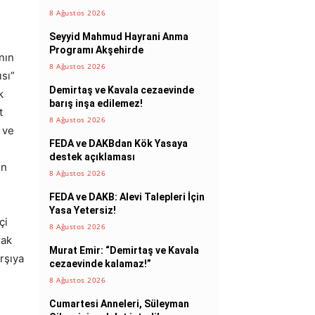
8 Ağustos 2026
Seyyid Mahmud Hayrani Anma
Programı Akşehirde
nın
8 Ağustos 2026
sı”
Demirtaş ve Kavala cezaevinde
k
barış inşa edilemez!
t
8 Ağustos 2026
a ve
FEDA ve DAKBdan Kök Yasaya
destek açıklaması
ün
8 Ağustos 2026
FEDA ve DAKB: Alevi Talepleri İçin
Yasa Yetersiz!
çi
8 Ağustos 2026
rak
Murat Emir: “Demirtaş ve Kavala
arşıya
cezaevinde kalamaz!”
8 Ağustos 2026
Cumartesi Anneleri, Süleyman