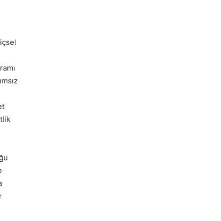
içsel
vramı
ımsız
et
lik
uğu
e
a
r