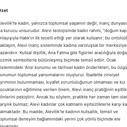
Özet
levilik’te kadın, yalnızca toplumsal yaşamın değil, inanç dunyası
a kurucu unsurudur. Alevi teolojisinde kadın rahmi, “doğum kapı
nlayışıyla Hakk’ın ilk tecelli ettiği yer olarak kutsanır; bu ontoloji
aklaşım, Alevi inanç sisteminde kadına varoluşsal bir merkeziye
azandırır. Kutsal dişillik, Ana Fatma gibi figürler aracılığıyla doğ
ozmik sembollerle bütünleşmiş biçimde temsil edilir. Ocak
istemindeki ‘Ana’ konumu ve tarihsel kadın önderlikleri, bu özg
onumun toplumsal yansımalarını oluşturur. İbadette cinsiyet
yrımının bulunmaması, kıyafet zorunluluğunun olmaması ve kız
ocuklarının eğitimine verilen önem, Alevi inanç pratiğinin eşitlik
önlerini pekiştirir. Ancak bu söylem, pratikte her zaman tam ola
arşılık bulmaz; Alevi kadınlar çok katmanlı eşitsizliklerle karşı k
almaktadır. Bu madde, Alevilik’te kadının kutsallık, temsil ve
oplumsal deneyim bağlamındaki yerini çok yönlü biçimde ele
lmaktadır.