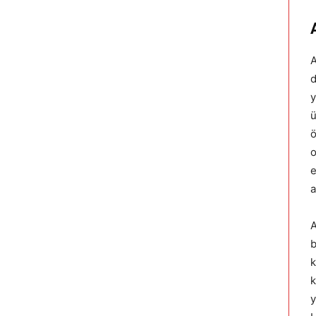
A
d
y
ü
ö
o
e
a
A
b
k
k
y