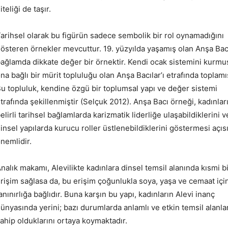
iteliği de taşır.
arihsel olarak bu figürün sadece sembolik bir rol oynamadığını
österen örnekler mevcuttur. 19. yüzyılda yaşamış olan Anşa Bac
ağlamda dikkate değer bir örnektir. Kendi ocak sistemini kurmu
na bağlı bir mürit topluluğu olan Anşa Bacılar’ı etrafında toplamış
u topluluk, kendine özgü bir toplumsal yapı ve değer sistemi
trafında şekillenmiştir (Selçuk 2012). Anşa Bacı örneği, kadınlar
elirli tarihsel bağlamlarda karizmatik liderliğe ulaşabildiklerini v
insel yapılarda kurucu roller üstlenebildiklerini göstermesi açı
nemlidir.
nalık makamı, Alevilikte kadınlara dinsel temsil alanında kısmi b
rişim sağlasa da, bu erişim çoğunlukla soya, yaşa ve cemaat içi
anınırlığa bağlıdır. Buna karşın bu yapı, kadınların Alevi inanç
ünyasında yerini; bazı durumlarda anlamlı ve etkin temsil alanla
ahip olduklarını ortaya koymaktadır.