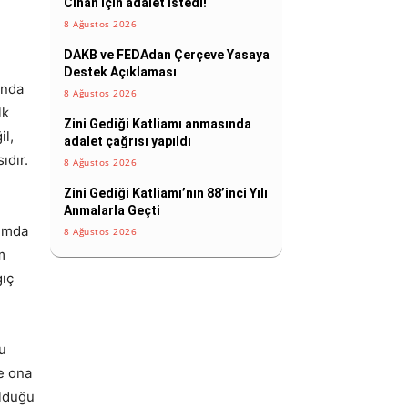
Cihan için adalet istedi!
8 Ağustos 2026
DAKB ve FEDAdan Çerçeve Yasaya
Destek Açıklaması
anda
8 Ağustos 2026
lk
Zini Gediği Katliamı anmasında
il,
adalet çağrısı yapıldı
ıdır.
8 Ağustos 2026
Zini Gediği Katliamı’nın 88’inci Yılı
Anmalarla Geçti
ğumda
8 Ağustos 2026
m
gıç
u
le ona
olduğu