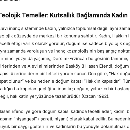
Teolojik Temeller: Kutsallık Bağlamında Kadın
levi inanç sisteminde kadın, yalnızca toplumsal değil, aynı zam
eolojik düzeyde de merkezi bir konuma sahiptir. Kadın, Hakk’ın i
ecelli ettiği varlık olarak görülür; doğum ise sadece biyolojik değ
ynı zamanda varoluşun ve inanç kozmolojisinin başlangıç noktas
irminci yüzyılda yaşamış, Dersim-Erzincan bölgesinin tanınmış
irlerinden ve Alevi alimlerinden Başköylü Hasan Efendi, doğum
apısı üzerine derin bir felsefi yorum sunar. Ona göre, “Hak do
spat olunur” ve bu nedenle doğum kapısı “Hakk’ın kapısıdır”. Tü
arlığın bu kapıdan geçtiğine inanılır; doğum, yalnızca bir başlan
eğil, hakikatin yeryüzünde tezahürüdür (Özcan 1992).
asan Efendi’ye göre doğum kapısı kadında tecelli eder; kadın, b
apının “nişangesi” (işareti, nişanı) olarak kabul edilir. Bu neden
üyük bir saygı gösterilir ve kadınların bu yönüyle dokunulmaz 