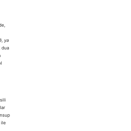
de,
, ya
k dua
a
l
ili
lar
ensup
ile