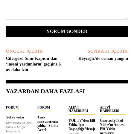
Yorum:
ÖNCEKI İÇERIK
SONRAKI İÇERIK
Cilvegözü Sınır Kapısın’dan
Köyceğiz’de orman yangını
‘insani yardımların’ geçişine 6
ay daha izin
YAZARDAN DAHA FAZLASI
FORUM
FORUM
ALEVI
ALEVI
HABERLERI
HABERLERI
Yol ve yolcu
Türk
YOL TV’den Elif
Gazeteci Şükrü
misyonerlerin
Kürt sorunu iki yüzyılı
Yıldız İçin
Yıldız’ın Annesi
yıldızı: Sıdıka
bulan ve her gün
Başsağlığı Mesajı
Elif Yıldız
Avar!
kanayan bir
nefeslerle