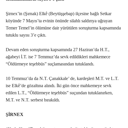
Şirnex’in (Şırnak) Elkê (Beytüşşebap) ilçesine bağlı Setkar
köyünde 7 Mayıs’ta evinin önünde silahlı saldırıya uğrayan
Temer Temel’in ölümüne dair yürütülen soruşturma kapsamında
tutuklu sayısı 3’e çıktı.
Devam eden soruşturma kapsamında 27 Haziran’da H.T.,
ağabeyi İ.T. ise 7 Temmuz’da sevk edildikleri mahkemece
“Öldürmeye teşebbüs” suçlamasından tutuklandı.
10 Temmuz’da da N.T. Çanakkale’ de, kardeşleri M.T. ve L.T.
ise Elkê’de gözaltına alındı. İki gün önce mahkemeye sevk
edilen L.T., “Öldürmeye teşebbüs” suçundan tutuklanırken,
M.T. ve N.T. serbest bırakıldı.
ŞİRNEX