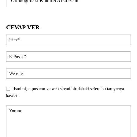
Ortadoğudaki Kültürel Arka Planı
CEVAP VER
İsi
E-
Pos
Web
Ismimi, e-postamı ve web sitemi bir dahaki sefere bu tarayıcıya
kaydet.