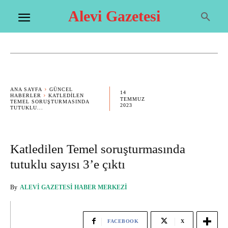
Alevi Gazetesi
ANA SAYFA
GÜNCEL
14
HABERLER
KATLEDILEN
TEMMUZ
TEMEL SORUŞTURMASINDA
2023
TUTUKLU...
Katledilen Temel soruşturmasında
tutuklu sayısı 3’e çıktı
By
ALEVI GAZETESI HABER MERKEZI
FACEBOOK
X