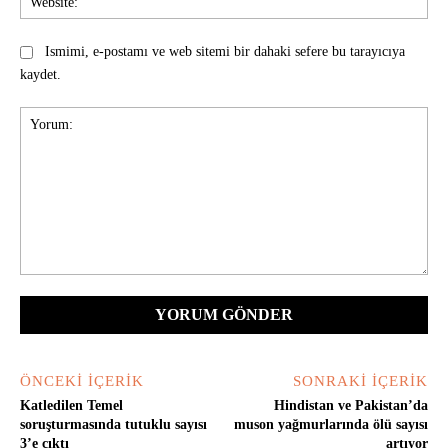
Ismimi, e-postamı ve web sitemi bir dahaki sefere bu tarayıcıya
kaydet.
Yorum:
ÖNCEKI İÇERIK
SONRAKI İÇERIK
Katledilen Temel
Hindistan ve Pakistan’da
soruşturmasında tutuklu sayısı
muson yağmurlarında ölü sayısı
3’e çıktı
artıyor