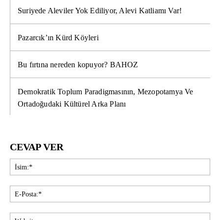
Suriyede Aleviler Yok Ediliyor, Alevi Katliamı Var!
Pazarcık’ın Kürd Köyleri
Bu fırtına nereden kopuyor? BAHOZ
Demokratik Toplum Paradigmasının, Mezopotamya Ve
Ortadoğudaki Kültürel Arka Planı
CEVAP VER
İsi
E-
Pos
Web