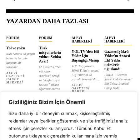
YAZARDAN DAHA FAZLASI
FORUM
FORUM
ALEVI
ALEVI
HABERLERI
HABERLERI
Yol ve yolcu
Türk
YOL TV’den Elif
Gazeteci Şükrü
misyonerlerin
Kürt sorunu iki yüzyılı
Yıldız İçin
Yıldız’ın Annesi
yıldızı: Sıdıka
bulan ve her gün
Başsağlığı Mesajı
Elif Yıldız
Avar!
kanayan bir
nefeslerle
YOL TV, gazeteci
sorundur....
M.Kemal’in “Sen
uğurlandı
Şükrü Yıldız'ın annesi
misyoner
ALEVI
Elif Yıldız'ın 78
PİRHA – Gazeteci
Avar’sın” dediği
GAZETESI
HABER
yaşında İstanbul'da...
Şükrü Yıldız’ın annesi
ve “dağlara ışık
MERKEZI
Elif Yıldız İstanbul
taşıyan” efsane
ALEVI
Garip Dede...
GAZETESI
öğretmen olarak
HABER
tanıtılan...
ALEVI
MERKEZI
GAZETESI
ALEVI
HABER
Gizliliğiniz Bizim İçin Önemli
GAZETESI
MERKEZI
HABER
MERKEZI
Size daha iyi bir deneyim sunmak, kişiselleştirilmiş
reklamlar veya içerikler göstermek ve site trafiğimizi analiz
etmek için çerezler kullanıyoruz. ‘Tümünü Kabul Et’
butonuna tıklayarak çerezlerin kullanımına izin vermiş