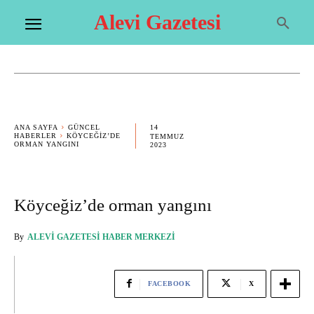
Alevi Gazetesi
14
ANA SAYFA
GÜNCEL
HABERLER
KÖYCEĞIZ’DE
TEMMUZ
ORMAN YANGINI
2023
Köyceğiz’de orman yangını
By
ALEVI GAZETESI HABER MERKEZI
FACEBOOK
X