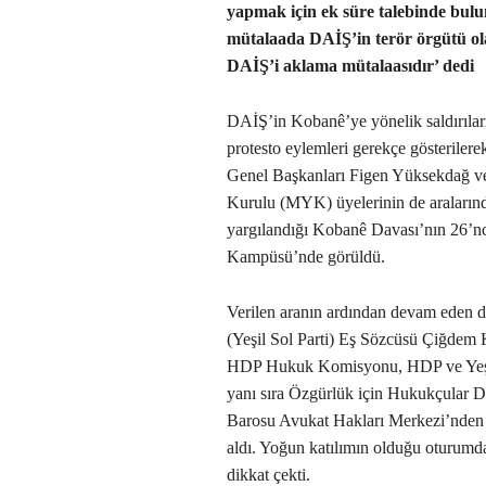
yapmak için ek süre talebinde bul
mütalaada DAİŞ’in terör örgütü ol
DAİŞ’i aklama mütalaasıdır’ dedi
DAİŞ’in Kobanê’ye yönelik saldırılar
protesto eylemleri gerekçe gösteriler
Genel Başkanları Figen Yüksekdağ ve
Kurulu (MYK) üyelerinin de aralarınd
yargılandığı Kobanê Davası’nın 26’nc
Kampüsü’nde görüldü.
Verilen aranın ardından devam eden d
(Yeşil Sol Parti) Eş Sözcüsü Çiğdem Kı
HDP Hukuk Komisyonu, HDP ve Yeşil S
yanı sıra Özgürlük için Hukukçular De
Barosu Avukat Hakları Merkezi’nden 
aldı. Yoğun katılımın olduğu oturumda, 
dikkat çekti.