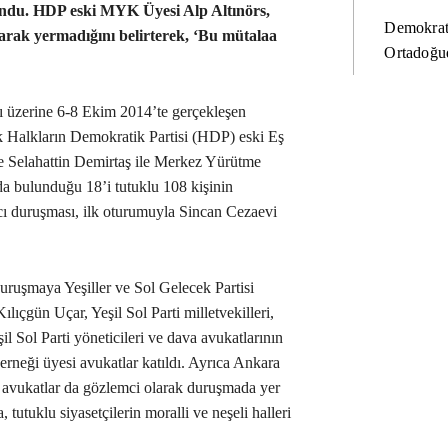
undu. HDP eski MYK Üyesi Alp Altınörs,
Demokrat
arak yermadığını belirterek, ‘Bu mütalaa
Ortadoğud
ı üzerine 6-8 Ekim 2014’te gerçekleşen
ek Halkların Demokratik Partisi (HDP) eski Eş
 Selahattin Demirtaş ile Merkez Yürütme
a bulunduğu 18’i tutuklu 108 kişinin
ı duruşması, ilk oturumuyla Sincan Cezaevi
uruşmaya Yeşiller ve Sol Gelecek Partisi
lıçgün Uçar, Yeşil Sol Parti milletvekilleri,
ol Parti yöneticileri ve dava avukatlarının
rneği üyesi avukatlar katıldı. Ayrıca Ankara
avukatlar da gözlemci olarak duruşmada yer
tutuklu siyasetçilerin moralli ve neşeli halleri