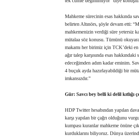
tek cümle değinilmiyor” diye konuştu
Mahkeme sürecinin esas hakkında savu
belirten Altınörs, şöyle devam etti: 
mahkemenizin verdiği süre yetersiz k
mütalaa söz konusu. Tümünü okuyarak
makamı her birimiz için TCK’deki en 
ağır talep karşısında esas hakkındaki
edeceğimden adım kadar eminim. Savc
4 buçuk ayda hazırlayabildiği bir mü
imkansızdır.”
Gür: Savcı bey belli ki delil kıtlığı 
HDP Twitter hesabından yapılan dava
karşı yapılan bir çağrı olduğunu v
kumpası kuranlar mahkeme önüne çık
kurduklarını biliyoruz. Dünya üzerind