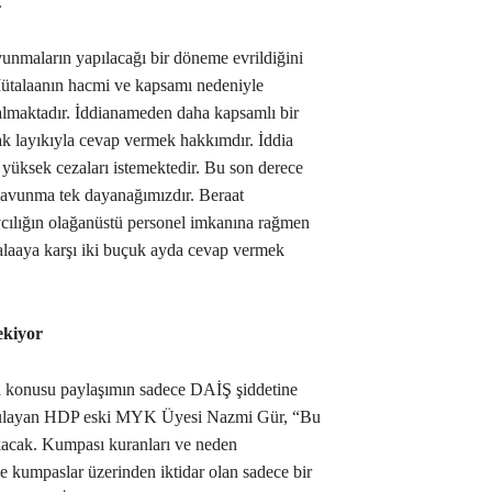
.
nmaların yapılacağı bir döneme evrildiğini
“Mütalaanın hacmi ve kapsamı nedeniyle
almaktadır. İddianameden daha kapsamlı bir
 layıkıyla cevap vermek hakkımdır. İddia
yüksek cezaları istemektedir. Bu son derece
 savunma tek dayanağımızdır. Beraat
ılığın olağanüstü personel imkanına rağmen
talaaya karşı iki buçuk ayda cevap vermek
çekiyor
 konusu paylaşımın sadece DAİŞ şiddetine
urgulayan HDP eski MYK Üyesi Nazmi Gür, “Bu
acak. Kumpası kuranları ve neden
e kumpaslar üzerinden iktidar olan sadece bir