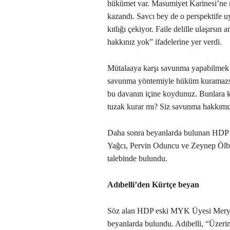
hükümet var. Masumiyet Karinesi’ne ne
kazandı. Savcı bey de o perspektife uy
kıtlığı çekiyor. Faile delille ulaşırsın
hakkınız yok” ifadelerine yer verdi.
Mütalaaya karşı savunma yapabilmek i
savunma yöntemiyle hüküm kuramazsın
bu davanın içine koydunuz. Bunlara 
tuzak kurar mı? Siz savunma hakkımız
Daha sonra beyanlarda bulunan HDP
Yağcı, Pervin Oduncu ve Zeynep Ölbe
talebinde bulundu.
Adıbelli’den Kürtçe beyan
Söz alan HDP eski MYK Üyesi Meryem
beyanlarda bulundu. Adıbelli, “Üzerimi