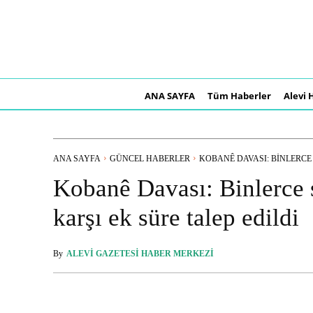
ANA SAYFA
Tüm Haberler
Alevi 
ANA SAYFA
GÜNCEL HABERLER
KOBANÊ DAVASI: BINLERCE 
Kobanê Davası: Binlerce 
karşı ek süre talep edildi
By
ALEVI GAZETESI HABER MERKEZI