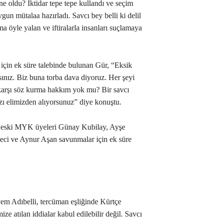
 oldu? İktidar tepe tepe kullandı ve seçim
gun mütalaa hazırladı. Savcı bey belli ki delil
 ama öyle yalan ve iftiralarla insanları suçlamaya
çin ek süre talebinde bulunan Gür, “Eksik
ız. Biz buna torba dava diyoruz. Her şeyi
karşı söz kurma hakkım yok mu? Bir savcı
ı elimizden alıyorsunuz” diye konuştu.
 eski MYK üyeleri Günay Kubilay, Ayşe
ci ve Aynur Aşan savunmalar için ek süre
 Adıbelli, tercüman eşliğinde Kürtçe
ze atılan iddialar kabul edilebilir değil. Savcı