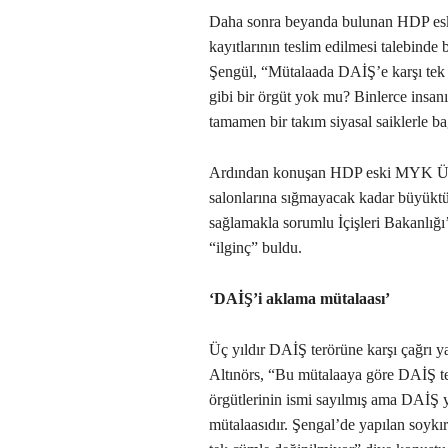
Daha sonra beyanda bulunan HDP e
kayıtlarının teslim edilmesi talebind
Şengül, “Mütalaada DAİŞ’e karşı tek
gibi bir örgüt yok mu? Binlerce insanı
tamamen bir takım siyasal saiklerle bağ
Ardından konuşan HDP eski MYK Üy
salonlarına sığmayacak kadar büyüktür
sağlamakla sorumlu İçişleri Bakanlığ
“ilginç” buldu.
‘DAİŞ’i aklama mütalaası’
Üç yıldır DAİŞ terörüne karşı çağrı ya
Altınörs, “Bu mütalaaya göre DAİŞ ter
örgütlerinin ismi sayılmış ama DAİŞ
mütalaasıdır. Şengal’de yapılan soykı