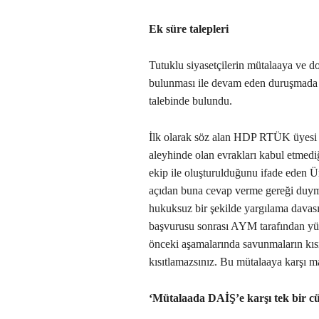
Ek süre talepleri
Tutuklu siyasetçilerin mütalaaya ve d
bulunması ile devam eden duruşmada si
talebinde bulundu.
İlk olarak söz alan HDP RTÜK üyesi 
aleyhinde olan evrakları kabul etmediğ
ekip ile oluşturulduğunu ifade eden 
açıdan buna cevap verme gereği duyma
hukuksuz bir şekilde yargılama davası
başvurusu sonrası AYM tarafından yürü
önceki aşamalarında savunmaların kıs
kısıtlamazsınız. Bu mütalaaya karşı mak
‘Mütalaada DAİŞ’e karşı tek bir c