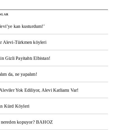
NLAR
levi’ye kan kusturdum!’
r Alevi-Türkmen köyleri
in Gizli Payitahtı Elbistan!
lım da, ne yapalım!
Aleviler Yok Ediliyor, Alevi Katliamı Var!
ın Kürd Köyleri
na nereden kopuyor? BAHOZ