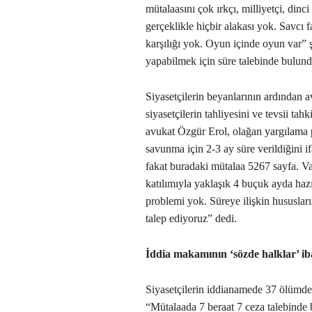
mütalaasını çok ırkçı, milliyetçi, din
gerçeklikle hiçbir alakası yok. Savcı 
karşılığı yok. Oyun içinde oyun var”
yapabilmek için süre talebinde bulund
Siyasetçilerin beyanlarının ardından 
siyasetçilerin tahliyesini ve tevsii t
avukat Özgür Erol, olağan yargılama p
savunma için 2-3 ay süre verildiğini if
fakat buradaki mütalaa 5267 sayfa. Va
katılımıyla yaklaşık 4 buçuk ayda ha
problemi yok. Süreye ilişkin hususları
talep ediyoruz” dedi.
İddia makamının ‘sözde halklar’ ib
Siyasetçilerin iddianamede 37 ölümden
“Mütalaada 7 beraat 7 ceza talebinde