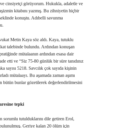
ci ve cinsiyetçi görüyorum. Hukukla, adaletle ve
faşizmin kitabını yazmış. Bu zihniyetin hiçbir
 şeklinde konuştu. Adıbelli savunma
u.
avukat Metin Kaya söz aldı. Kaya, tutuklu
ahkikat talebinde bulundu. Ardından konuşan
ratiğinde mütalaanın ardından esasa dair
ade etti ve “Siz 75-80 günlük bir süre tanıdınız
ka sayısı 5218. Savcılık çok sayıda kişinin
zırladı mütalaayı. Bu aşamada zaman aşımı
n bütün bunlar gözetilerek değerlendirilmesini
aresine tepki
 sorumlu tutulduklarını dile getiren Erol,
 bulunulmuş. Geriye kalan 20 ölüm için