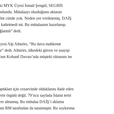
ski MYK Üyesi İsmail Şengül, SEGBİS
e bulundu. Mütalaayı okuduğunu aktaran
 bir cümle yok. Neden yer verilmemiş. DAİŞ
 katletmedi mi. Bu mütalaanın hazırlanışı
lantılı” dedi.
esi Alp Altınörs, “Bu dava mahkeme
” dedi. Altınörs, ülkedeki güven ve asayişi
ı’nın Kobanê Davası’nda müşteki olmasını ise
ptıkları için cezaevinde olduklarını ifade eden
ör örgütü değil. 79’ncu sayfada İslami terör
 yer almamış. Bu mütalaa DAİŞ’i aklama
rım BM tarafından da tanınmıştır. Bu soykırıma