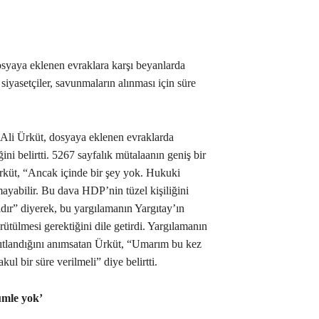
osyaya eklenen evraklara karşı beyanlarda
yasetçiler, savunmaların alınması için süre
Ali Ürküt, dosyaya eklenen evraklarda
ini belirtti. 5267 sayfalık mütalaanın geniş bir
Ürküt, “Ancak içinde bir şey yok. Hukuki
yabilir. Bu dava HDP’nin tüzel kişiliğini
dır” diyerek, bu yargılamanın Yargıtay’ın
tülmesi gerektiğini dile getirdi. Yargılamanın
ıtlandığını anımsatan Ürküt, “Umarım bu kez
ul bir süre verilmeli” diye belirtti.
ümle yok’