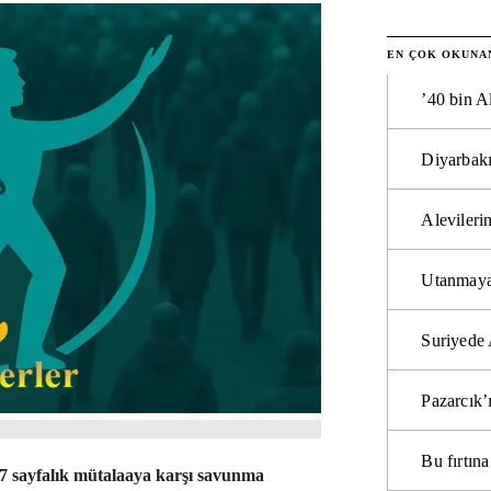
EN ÇOK OKUNA
’40 bin A
Diyarbakı
Alevilerin
Utanmaya
Suriyede 
Pazarcık’
Bu fırtı
7 sayfalık mütalaaya karşı savunma