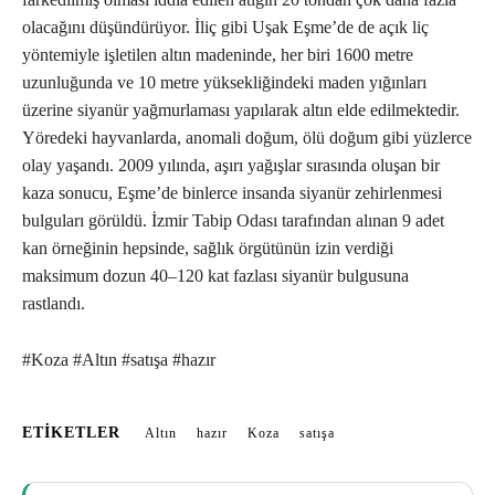
olacağını düşündürüyor. İliç gibi Uşak Eşme’de de açık liç
yöntemiyle işletilen altın madeninde, her biri 1600 metre
uzunluğunda ve 10 metre yüksekliğindeki maden yığınları
üzerine siyanür yağmurlaması yapılarak altın elde edilmektedir.
Yöredeki hayvanlarda, anomali doğum, ölü doğum gibi yüzlerce
olay yaşandı. 2009 yılında, aşırı yağışlar sırasında oluşan bir
kaza sonucu, Eşme’de binlerce insanda siyanür zehirlenmesi
bulguları görüldü. İzmir Tabip Odası tarafından alınan 9 adet
kan örneğinin hepsinde, sağlık örgütünün izin verdiği
maksimum dozun 40–120 kat fazlası siyanür bulgusuna
rastlandı.
#Koza #Altın #satışa #hazır
ETIKETLER
Altın
hazır
Koza
satışa