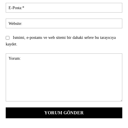
E-
Pos
Web
Ismimi, e-postamı ve web sitemi bir dahaki sefere bu tarayıcıya
kaydet.
Yorum: