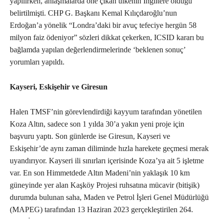
yapılırken, anlaşmalarda öne çıkan ülkenin İngiltere olduğu
belirtilmişti. CHP G. Başkanı Kemal Kılıçdaroğlu’nun
Erdoğan’a yönelik “Londra’daki bir avuç tefeciye hergün 58
milyon faiz ödeniyor” sözleri dikkat çekerken, ICSID kararı bu
bağlamda yapılan değerlendirmelerinde ‘beklenen sonuç’
yorumları yapıldı.
Kayseri, Eskişehir ve Giresun
Halen TMSF’nin görevlendirdiği kayyum tarafından yönetilen
Koza Altın, sadece son 1 yılda 30’a yakın yeni proje için
başvuru yaptı. Son günlerde ise Giresun, Kayseri ve
Eskişehir’de aynı zaman diliminde hızla harekete geçmesi merak
uyandırıyor. Kayseri ili sınırları içerisinde Koza’ya ait 5 işletme
var. En son Himmetdede Altın Madeni’nin yaklaşık 10 km
güneyinde yer alan Kaşköy Projesi ruhsatına mücavir (bitişik)
durumda bulunan saha, Maden ve Petrol İşleri Genel Müdürlüğü
(MAPEG) tarafından 13 Haziran 2023 gerçekleştirilen 264.