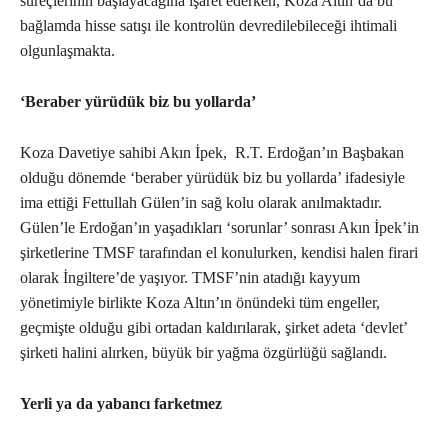
süreçlerinin başlayacağına işaret ederken, Koza Altın’da bu
bağlamda hisse satışı ile kontrolün devredilebileceği ihtimali
olgunlaşmakta.
‘Beraber yürüdük biz bu yollarda’
Koza Davetiye sahibi Akın İpek, R.T. Erdoğan’ın Başbakan
olduğu dönemde ‘beraber yürüdük biz bu yollarda’ ifadesiyle
ima ettiği Fettullah Gülen’in sağ kolu olarak anılmaktadır.
Gülen’le Erdoğan’ın yaşadıkları ‘sorunlar’ sonrası Akın İpek’in
şirketlerine TMSF tarafından el konulurken, kendisi halen firari
olarak İngiltere’de yaşıyor. TMSF’nin atadığı kayyum
yönetimiyle birlikte Koza Altın’ın önündeki tüm engeller,
geçmişte olduğu gibi ortadan kaldırılarak, şirket adeta ‘devlet’
şirketi halini alırken, büyük bir yağma özgürlüğü sağlandı.
Yerli ya da yabancı farketmez