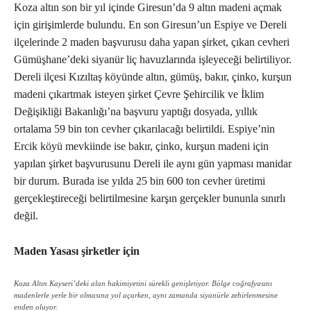
Koza altın son bir yıl içinde Giresun’da 9 altın madeni açmak
için girişimlerde bulundu. En son Giresun’un Espiye ve Dereli
ilçelerinde 2 maden başvurusu daha yapan şirket, çıkan cevheri
Gümüşhane’deki siyanür liç havuzlarında işleyeceği belirtiliyor.
Dereli ilçesi Kızıltaş köyünde altın, gümüş, bakır, çinko, kurşun
madeni çıkartmak isteyen şirket Çevre Şehircilik ve İklim
Değişikliği Bakanlığı’na başvuru yaptığı dosyada, yıllık
ortalama 59 bin ton cevher çıkarılacağı belirtildi. Espiye’nin
Ercik köyü mevkiinde ise bakır, çinko, kurşun madeni için
yapılan şirket başvurusunu Dereli ile aynı gün yapması manidar
bir durum. Burada ise yılda 25 bin 600 ton cevher üretimi
gerçekleştireceği belirtilmesine karşın gerçekler bununla sınırlı
değil.
Maden Yasası şirketler için
Koza Altın Kayseri’deki alan hakimiyetini sürekli genişletiyor. Bölge coğrafyasını
madenlerle yerle bir olmasına yol açarken, aynı zamanda siyanürle zehirlenmesine
enden oluyor.