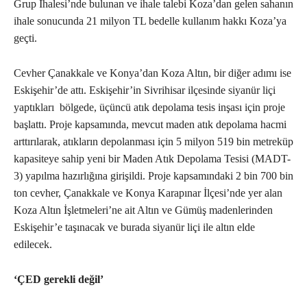
Grup İhalesi’nde bulunan ve ihale talebi Koza’dan gelen sahanın
ihale sonucunda 21 milyon TL bedelle kullanım hakkı Koza’ya
geçti.
Cevher Çanakkale ve Konya’dan Koza Altın, bir diğer adımı ise
Eskişehir’de attı. Eskişehir’in Sivrihisar ilçesinde siyanür liçi
yaptıkları bölgede, üçüncü atık depolama tesis inşası için proje
başlattı. Proje kapsamında, mevcut maden atık depolama hacmi
arttırılarak, atıkların depolanması için 5 milyon 519 bin metreküp
kapasiteye sahip yeni bir Maden Atık Depolama Tesisi (MADT-
3) yapılma hazırlığına girişildi. Proje kapsamındaki 2 bin 700 bin
ton cevher, Çanakkale ve Konya Karapınar İlçesi’nde yer alan
Koza Altın İşletmeleri’ne ait Altın ve Gümüş madenlerinden
Eskişehir’e taşınacak ve burada siyanür liçi ile altın elde
edilecek.
‘ÇED gerekli değil’