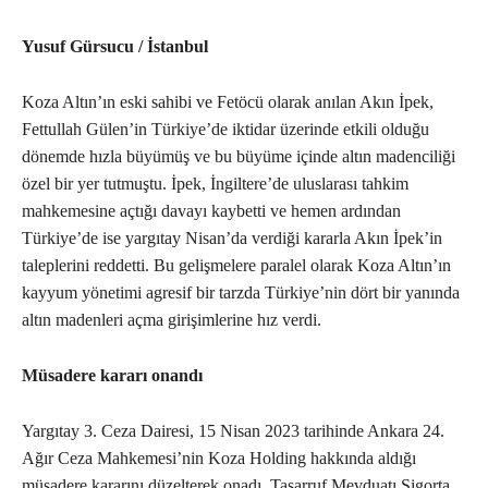
Yusuf Gürsucu / İstanbul
Koza Altın’ın eski sahibi ve Fetöcü olarak anılan Akın İpek,
Fettullah Gülen’in Türkiye’de iktidar üzerinde etkili olduğu
dönemde hızla büyümüş ve bu büyüme içinde altın madenciliği
özel bir yer tutmuştu. İpek, İngiltere’de uluslarası tahkim
mahkemesine açtığı davayı kaybetti ve hemen ardından
Türkiye’de ise yargıtay Nisan’da verdiği kararla Akın İpek’in
taleplerini reddetti. Bu gelişmelere paralel olarak Koza Altın’ın
kayyum yönetimi agresif bir tarzda Türkiye’nin dört bir yanında
altın madenleri açma girişimlerine hız verdi.
Müsadere kararı onandı
Yargıtay 3. Ceza Dairesi, 15 Nisan 2023 tarihinde Ankara 24.
Ağır Ceza Mahkemesi’nin Koza Holding hakkında aldığı
müsadere kararını düzelterek onadı. Tasarruf Mevduatı Sigorta