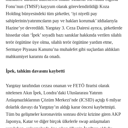
Fonu’nun (TMSF) kayyum olarak görevlendirildiği Koza
Holding bünyesindeki tüm şirketler, ‘iyi niyetli pay
sahiplerinin/yatırımcıların pay ve hakları korumak’ iddialarıyla
Hazine’ye devredildi. Yargıtay 3. Ceza Dairesi ayrıca, şirketlerde
hissedar olan ‘İpek’ soyadlı bazı sanıklar hakkında verilen silahlı
terör örgütüne üye olma, silahlı terör örgütüne yardım etme,
Sermaye Piyasası Kanunu’na muhalefet gibi suçlardan aldıkları
mahkumiyet kararını da onadı.
İpek, tahkim davasını kaybetti
Yargıtay tarafından cezası onanan ve FETÖ firarisi olarak
nitelenen Akın İpek, Londra’daki Uluslararası Yatırım
Anlaşmazlıklarının Çözüm Merkezi’nde (ICSID) açtığı 6 milyar
dolarlık davayı da Yargıtay’ın aldığı karar öncesi kaybetmişti.
Tüm bu gelişmeler koronavirüs sonrası döviz krizine giren AKP
Japonya, Katar ve diğer birçok ülkelerle swap anlaşmaları