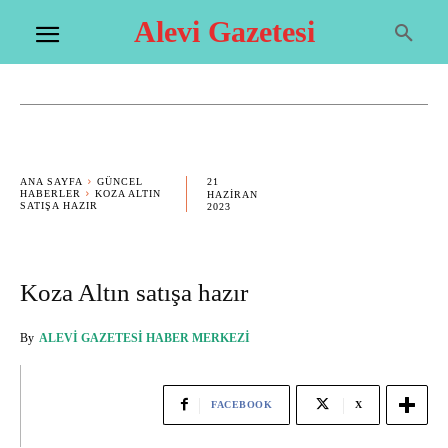
Alevi Gazetesi
21
ANA SAYFA
GÜNCEL
HABERLER
KOZA ALTIN
HAZIRAN
SATIŞA HAZIR
2023
Koza Altın satışa hazır
By
ALEVI GAZETESI HABER MERKEZI
FACEBOOK
X