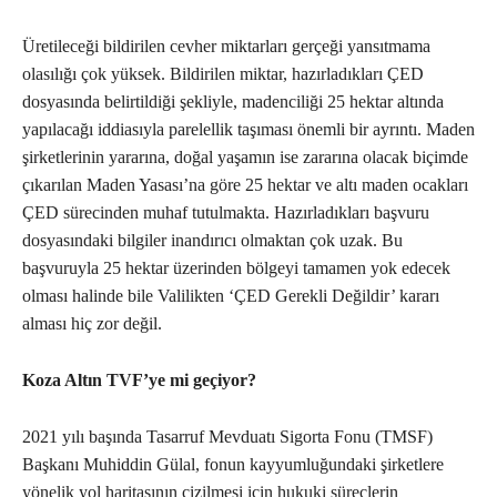
Üretileceği bildirilen cevher miktarları gerçeği yansıtmama
olasılığı çok yüksek. Bildirilen miktar, hazırladıkları ÇED
dosyasında belirtildiği şekliyle, madenciliği 25 hektar altında
yapılacağı iddiasıyla parelellik taşıması önemli bir ayrıntı. Maden
şirketlerinin yararına, doğal yaşamın ise zararına olacak biçimde
çıkarılan Maden Yasası’na göre 25 hektar ve altı maden ocakları
ÇED sürecinden muhaf tutulmakta. Hazırladıkları başvuru
dosyasındaki bilgiler inandırıcı olmaktan çok uzak. Bu
başvuruyla 25 hektar üzerinden bölgeyi tamamen yok edecek
olması halinde bile Valilikten ‘ÇED Gerekli Değildir’ kararı
alması hiç zor değil.
Koza Altın TVF’ye mi geçiyor?
2021 yılı başında Tasarruf Mevduatı Sigorta Fonu (TMSF)
Başkanı Muhiddin Gülal, fonun kayyumluğundaki şirketlere
yönelik yol haritasının çizilmesi için hukuki süreçlerin