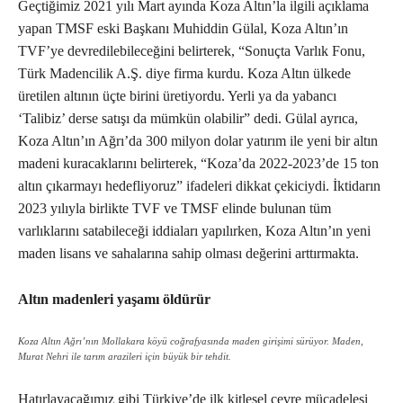
Geçtiğimiz 2021 yılı Mart ayında Koza Altın’la ilgili açıklama
yapan TMSF eski Başkanı Muhiddin Gülal, Koza Altın’ın
TVF’ye devredilebileceğini belirterek, “Sonuçta Varlık Fonu,
Türk Madencilik A.Ş. diye firma kurdu. Koza Altın ülkede
üretilen altının üçte birini üretiyordu. Yerli ya da yabancı
‘Talibiz’ derse satışı da mümkün olabilir” dedi. Gülal ayrıca,
Koza Altın’ın Ağrı’da 300 milyon dolar yatırım ile yeni bir altın
madeni kuracaklarını belirterek, “Koza’da 2022-2023’de 15 ton
altın çıkarmayı hedefliyoruz” ifadeleri dikkat çekiciydi. İktidarın
2023 yılıyla birlikte TVF ve TMSF elinde bulunan tüm
varlıklarını satabileceği iddiaları yapılırken, Koza Altın’ın yeni
maden lisans ve sahalarına sahip olması değerini arttırmakta.
Altın madenleri yaşamı öldürür
Koza Altın Ağrı’nın Mollakara köyü coğrafyasında maden girişimi sürüyor. Maden,
Murat Nehri ile tarım arazileri için büyük bir tehdit.
Hatırlayacağımız gibi Türkiye’de ilk kitlesel çevre mücadelesi