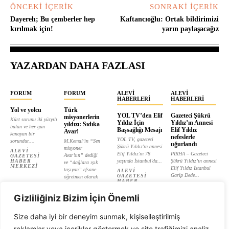
ÖNCEKI İÇERIK
SONRAKI İÇERIK
Dayereh; Bu çemberler hep
Kaftancıoğlu: Ortak bildirimizi
kırılmak için!
yarın paylaşacağız
YAZARDAN DAHA FAZLASI
FORUM
FORUM
ALEVI
ALEVI
HABERLERI
HABERLERI
Yol ve yolcu
Türk
YOL TV’den Elif
Gazeteci Şükrü
misyonerlerin
Kürt sorunu iki yüzyılı
Yıldız İçin
Yıldız’ın Annesi
yıldızı: Sıdıka
bulan ve her gün
Başsağlığı Mesajı
Elif Yıldız
Avar!
kanayan bir
nefeslerle
YOL TV, gazeteci
sorundur....
M.Kemal’in “Sen
uğurlandı
Şükrü Yıldız'ın annesi
misyoner
ALEVI
Elif Yıldız'ın 78
PİRHA – Gazeteci
Avar’sın” dediği
GAZETESI
HABER
yaşında İstanbul'da...
Şükrü Yıldız’ın annesi
ve “dağlara ışık
MERKEZI
Elif Yıldız İstanbul
taşıyan” efsane
ALEVI
Garip Dede...
GAZETESI
öğretmen olarak
HABER
tanıtılan...
ALEVI
MERKEZI
GAZETESI
ALEVI
HABER
Gizliliğiniz Bizim İçin Önemli
GAZETESI
MERKEZI
HABER
MERKEZI
Size daha iyi bir deneyim sunmak, kişiselleştirilmiş
reklamlar veya içerikler göstermek ve site trafiğimizi analiz