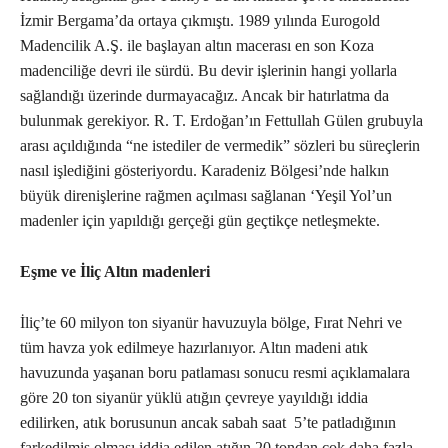
İzmir Bergama’da ortaya çıkmıştı. 1989 yılında Eurogold
Madencilik A.Ş. ile başlayan altın macerası en son Koza
madenciliğe devri ile sürdü. Bu devir işlerinin hangi yollarla
sağlandığı üzerinde durmayacağız. Ancak bir hatırlatma da
bulunmak gerekiyor. R. T. Erdoğan’ın Fettullah Gülen grubuyla
arası açıldığında “ne istediler de vermedik” sözleri bu süreçlerin
nasıl işlediğini gösteriyordu. Karadeniz Bölgesi’nde halkın
büyük direnişlerine rağmen açılması sağlanan ‘Yeşil Yol’un
madenler için yapıldığı gerçeği gün geçtikçe netleşmekte.
Eşme ve İliç Altın madenleri
İliç’te 60 milyon ton siyanür havuzuyla bölge, Fırat Nehri ve
tüm havza yok edilmeye hazırlanıyor. Altın madeni atık
havuzunda yaşanan boru patlaması sonucu resmi açıklamalara
göre 20 ton siyanür yüklü atığın çevreye yayıldığı iddia
edilirken, atık borusunun ancak sabah saat 5’te patladığının
farkedilmiş olması iddia edilen atığın 20 tondan çok daha fazla